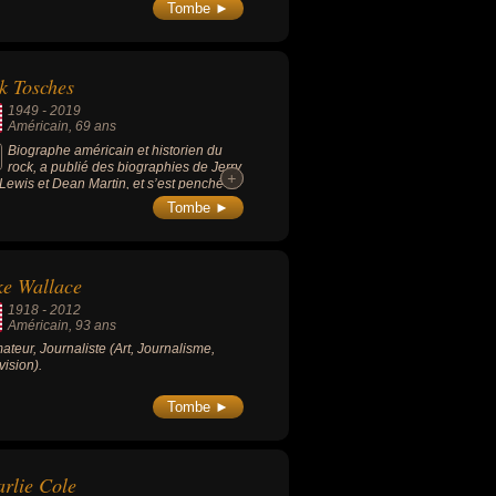
ure afro-américain) à avoir reçu cette
Tombe ►
inction. Elle est connu pour ses romans :
loved » (1987), « Sula » (1973) ou « Le
t de Salomon » (1977).
k Tosches
1949
-
2019
Américain
, 69 ans
Biographe américain et historien du
rock, a publié des biographies de Jerry
+
+
Lewis et Dean Martin, et s’est penché
les précurseurs méconnus du rock’n’roll.
Tombe ►
e Wallace
1918
-
2012
Américain
, 93 ans
ateur, Journaliste (Art, Journalisme,
vision).
Tombe ►
rlie Cole