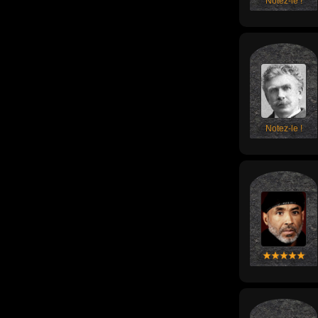
Notez-le !
Notez-le !