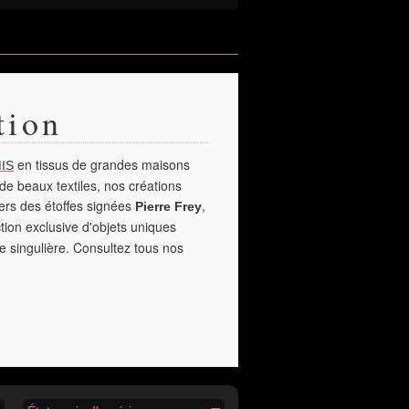
tion
en tissus de grandes maisons
IS
de beaux textiles, nos créations
vers des étoffes signées
,
Pierre Frey
tion exclusive d'objets uniques
e singulière. Consultez tous nos