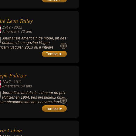
entateur vedette de CNN,
nnaissable entre mille avec ses
elles larges bretelles, il a réalisé plus
0 000 interviews avec des politiciens,
ré Leon Talley
sportifs, des gens du milieu du spectacle
u cinéma et autres personnages faisant
1949
-
2022
jet de l'attention médiatique.
Américain
, 72 ans
Journaliste américain de mode, un des
éditeurs du magazine Vogue
+
+
icain jusqu'en 2013 où il intègre
ro Russia. Découvert par Andy Warhol,
Tombe ►
 accompagné l'ascension d'Anna Wintour
écouvert nombre de jeunes, devenus
ds créateurs.
eph Pulitzer
1847
-
1911
Américain
, 64 ans
Journaliste américain, créateur du prix
Pulitzer en 1904, très prestigieux prix
+
+
éraire récompensant des oeuvres dans
érents domaines dont le journalisme ou la
Tombe ►
érature, et parmi des personnalités
uement américaines.
ie Colvin