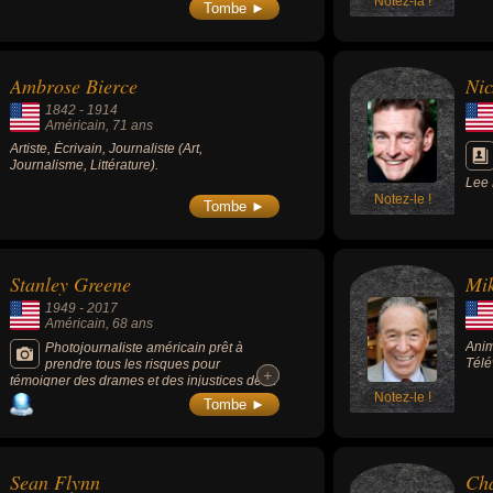
Notez-la !
aute
Tombe ►
dist
« Be
Chan
Ambrose Bierce
Nic
1842
-
1914
Américain
, 71 ans
Artiste, Écrivain, Journaliste (Art,
Journalisme, Littérature).
Lee 
Notez-le !
sur 
Tombe ►
Stanley Greene
Mik
1949
-
2017
Américain
, 68 ans
Anim
Photojournaliste américain prêt à
Télé
prendre tous les risques pour
+
+
témoigner des drames et des injustices de la
planète, connu pour ses photos de guerre de
Notez-le !
Tombe ►
Tchétchénie, d'Afghanistan, du Darfour, d'Irak
ou encore du Rwanda (5 fois primé au World
Press Photo). Un pilier de l'agence VU et
cofondateur de l'agence Noor.
Sean Flynn
Cha