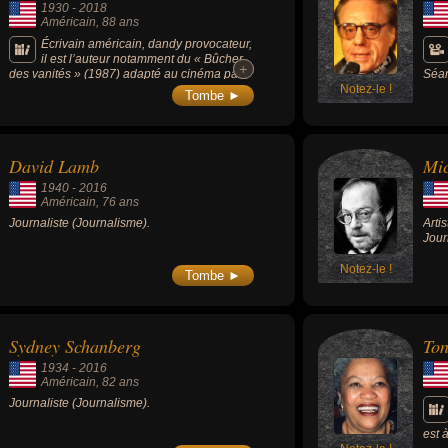
1930
-
2018
« Ap
Américain
, 88 ans
» (1
Écrivain américain, dandy provocateur,
il est l’auteur notamment du « Bûcher
+
+
des vanités » (1987) adapté au cinéma par
Séan
Brian de Palma, mais aussi « L'étoffe des
Notez-le !
Osca
Tombe ►
héros » (1979) et « Acid Test » (1968).
David Lamb
Mic
1940
-
2016
Américain
, 76 ans
Journaliste (Journalisme).
Artis
Jour
Notez-le !
Tombe ►
Sydney Schanberg
Ton
1934
-
2016
Américain
, 82 ans
Journaliste (Journalisme).
est 