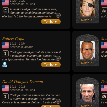
1929
-
2022
Américaine
, 93 ans
Animatrice et journaliste américaine,
légende de la télévision américaine,
+
+
elle était la 1ère femme à présenter le
à Ho
journal télévisé du soir « ABC Evening News
Notez-la !
régi
Tombe ►
» en 1976 et avait fait ses adieux en 2014
elle 
après plus de 50 ans de télévision, à l’âge
de 84 ans.
Robert Capa
Stu
1913
-
1954
Américain
, 40 ans
Anim
Photographe et journaliste américain, il
(Jou
a couvert les plus grands conflits de
+
+
son époque et est l'un des fondateurs de la
coopérative photographique Magnum,
Notez-le !
Tombe ►
première de ce genre à voir le jour. Il fut le
compagnon de la photographe Gerda Taro,
qui inventa son pseudonyme et lança sa
carrière. Il entretint une relation amoureuse
David Douglas Duncan
Pet
avec Ingrid Bergman et une longue amitié
avec Ernest Hemingway, qui s’est inspiré des
1916
-
2018
photos de Capa pour écrire le livre « Pour
Américain
, 102 ans
qui sonne le glas » (1940).
Photojournaliste américain, il a couvert
la guerre du Pacifique, la guerre de
+
+
Corée et la guerre du Vietnam. Il est célèbre
trava
par ailleurs pour ses reportages sur Pablo
Notez-le !