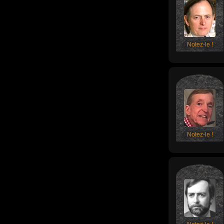
Notez-le !
Notez-le !