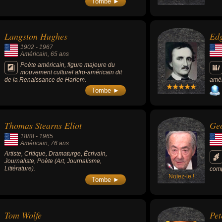
Tombe ►
Picasso, Martin Gray et Henri Cartier-
Bresson.
Langston Hughes
Ed
1902
-
1967
Américain
, 65 ans
Poète américain, figure majeure du
mouvement culturel afro-américain dit
de la Renaissance de Harlem.
amér
écri
Tombe ►
sièc
cons
poli
les 
Thomas Stearns Eliot
Geo
fant
touj
1888
-
1965
litt
Américain
, 76 ans
dans
Artiste, Critique, Dramaturge, Écrivain,
été 
Journaliste, Poète (Art, Journalisme,
fran
Littérature).
avan
comp
Parm
Notez-le !
Aute
Tombe ►
Aven
lang
Puit
phil
révé
répu
Barr
nota
Tom Wolfe
Pet
Lite
conn