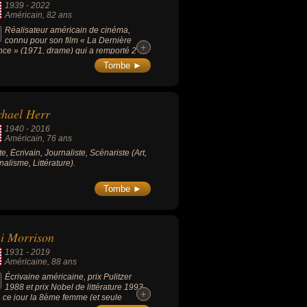
1939
-
2022
rès Babel » (1975), « Réelles présences
Américain
, 82 ans
986) ou « Le transport de A.H. » (1982).
Réalisateur américain de cinéma,
connu pour son film « La Dernière
+
+
ce » (1971, drame) qui a remporté 2
rs.
Tombe ►
hael Herr
1940
-
2016
Américain
, 76 ans
te, Écrivain, Journaliste, Scénariste (Art,
nalisme, Littérature).
Tombe ►
i Morrison
1931
-
2019
Américaine
, 88 ans
Écrivaine américaine, prix Pulitzer
1988 et prix Nobel de littérature 1993,
+
+
à ce jour la 8ème femme (et seule