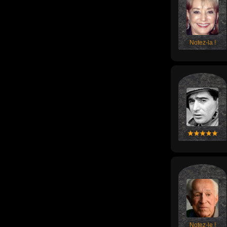
Notez-la !
Notez-le !