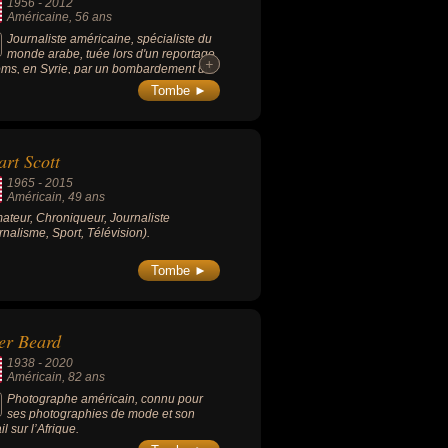
1956
-
2012
Américaine
, 56 ans
Journaliste américaine, spécialiste du
monde arabe, tuée lors d'un reportage
+
+
ms, en Syrie, par un bombardement du
me syrien visant le centre de presse où
Tombe ►
se trouvait.
art Scott
1965
-
2015
Américain
, 49 ans
ateur, Chroniqueur, Journaliste
rnalisme, Sport, Télévision).
Tombe ►
er Beard
1938
-
2020
Américain
, 82 ans
Photographe américain, connu pour
ses photographies de mode et son
il sur l’Afrique.