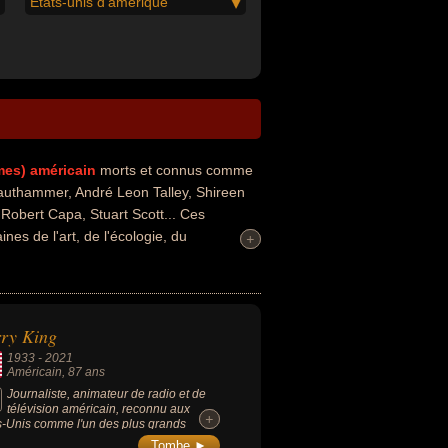
États-unis d'amérique
mes)
américain
morts et connus comme
rauthammer, André Leon Talley, Shireen
 Robert Capa, Stuart Scott... Ces
nes de l'art, de l'écologie, du
+
+
 de la psychiatrie, du business, de la mode,
artiste, auteur d'ouvrages politiques,
radio, animateur de télévision,
ur, éditeur de presse, homme d'affaire,
ry King
onjoint de célébrité, photographe ou
1933
-
2021
uvent avoir été palestinien par exemple.
Américain
, 87 ans
Journaliste, animateur de radio et de
télévision américain, reconnu aux
+
+
s-Unis comme l'un des plus grands
rviewers des temps modernes, ancien
Tombe ►