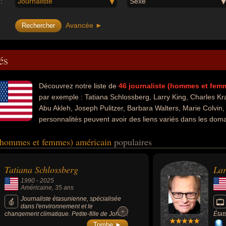
:
Journaliste
Sexe
Avancée ►
és
Découvrez notre liste de
46
journaliste (hommes et fem
par exemple : Tatiana Schlossberg, Larry King, Charles K
Abu Akleh, Joseph Pulitzer, Barbara Walters, Marie Colvin,
personnalités peuvent avoir des liens variés dans les domai
 littérature, de la science, de la radio, de la télévision, de la politique,
 (hommes et femmes) américain
populaires
la photographie ou du sport. Ces célébrités peuvent également avoir été 
ébrité, écologiste, écrivain, homme politique, animateur, animateur de 
ervateur, essayiste, médecin, polémiste, psychiatre, scientifique, édite
Tatiana Schlossberg
Lar
d'agression, victime de meurtre, producteur, producteur de télévision, c
1990
-
2025
 En ce qui concerne leurs nationalités au moment de leurs morts, ils pe
Américaine
, 35 ans
Journaliste étasunienne, spécialisée
dans l'environnement et le
+
+
changement climatique. Petite-fille de John F.
État
Kennedy et de Jacqueline Kennedy Onassis,
inte
Tombe ►