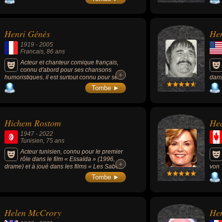
(1986 de Brian Gibson) et « Poltergeist 3 »
Wayn
(1988 de Gary Sherman) durant lequel elle
comé
mourut d'un choc septique. La saga
Dima
Poltergeist, considérée comme le 20e film le
ou «
Henri Génès
Hen
plus effrayant jamais réalisé par le « Chicago
dram
Film Critics Association », est considérée par
1919
-
2005
certains comme maudite à cause de la mort
Francais
, 86 ans
prématurée de plusieurs personnes
associées au film, dont celui de l'actrice.
Acteur et chanteur comique français,
connu d'abord pour ses chansons
+
+
humoristiques, il est surtout connu pour ses
dans
rôles secondaires au cinéma.
2 sa
Tombe ►
Prod
Hichem Rostom
Hea
1947
-
2022
Tunisien
, 75 ans
Acteur tunisien, connu pour le premier
rôle dans le film « Essaïda » (1996,
+
+
drame) et à joué dans les films « Les Sabots
von 
en or » (1988, drame) et « Les Silences du
bonh
Tombe ►
palais » (1994, drame).
Juli
Helen McCrory
Hen