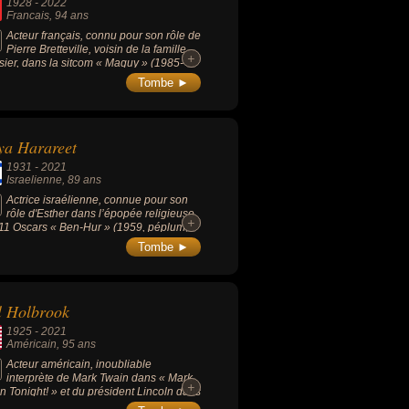
1928
-
2022
Francais
, 94 ans
Acteur français, connu pour son rôle de
Pierre Bretteville, voisin de la famille
+
+
sier, dans la sitcom « Maguy » (1985-
).
Tombe ►
ya Harareet
1931
-
2021
Israelienne
, 89 ans
Actrice israélienne, connue pour son
rôle d'Esther dans l’épopée religieuse
+
+
11 Oscars « Ben-Hur » (1959, péplum,
 Charlton Heston).
Tombe ►
l Holbrook
1925
-
2021
Américain
, 95 ans
Acteur américain, inoubliable
interprète de Mark Twain dans « Mark
+
+
n Tonight! » et du président Lincoln dans
érie « Lincoln » (1975), il aura incarné les