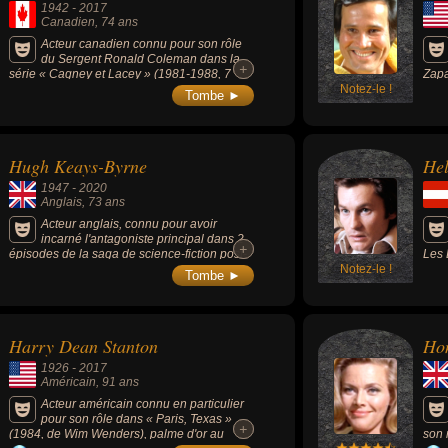
1942
-
2017
Canadien
, 74 ans
Acteur canadien connu pour son rôle
du Sergent Ronald Coleman dans la
+
+
série « Cagney et Lacey » (1981-1988, 7
Zapa
saisons, 126 épisodes) et celui de Morty
Notez-le !
Inco
Tombe ►
dans la film « Arrête de ramer, t'es sur le
Viru
sable » (1979, avec Bill Murray).
Elev
Hugh Keays-Byrne
Hel
1947
-
2020
Anglais
, 73 ans
Acteur anglais, connu pour avoir
incarné l'antagoniste principal dans 2
+
+
épisodes de la saga de science-fiction post-
Les 
apocalyptique Mad Max : Toecutter dans le
Notez-le !
crép
Tombe ►
1er volet « Mad Max » (1979) et Immortan
pour
Joe dans le 4e opus « Mad Max: Fury Road
perv
» (2015).
Berl
carr
Harry Dean Stanton
Ho
1926
-
2017
Américain
, 91 ans
Acteur américain connu en particulier
pour son rôle dans « Paris, Texas »
+
+
(1984, de Wim Wenders), palme d'or au
son 