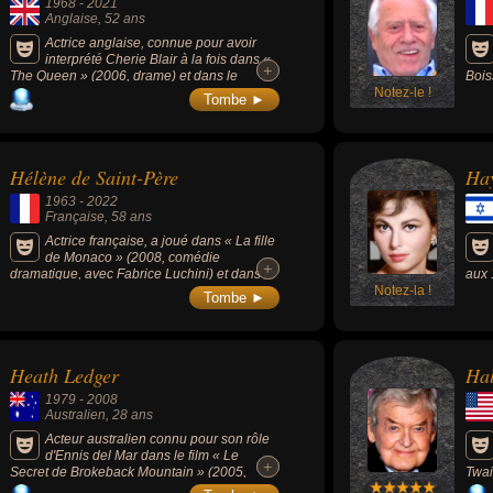
1968
-
2021
Anglaise
, 52 ans
Actrice anglaise, connue pour avoir
interprété Cherie Blair à la fois dans «
+
+
The Queen » (2006, drame) et dans le
Bois
téléfilm « The Special Relationship » (2011).
Notez-le !
1993
Tombe ►
Elle a également incarné Narcissa Malefoy
dans les trois derniers films de « Harry Potter
» (2009, 2010 et 2011). À la télévision, elle
était aussi Polly Gray, l'un des personnages
Hélène de Saint-Père
Ha
centraux de la série « Peaky Blinders »
(2013-2021, drame historique).
1963
-
2022
Française
, 58 ans
Actrice française, a joué dans « La fille
de Monaco » (2008, comédie
+
+
dramatique, avec Fabrice Luchini) et dans la
aux 
série policière « Profilage » (2009-2020).
Notez-la !
avec
Tombe ►
Heath Ledger
Ha
1979
-
2008
Australien
, 28 ans
Acteur australien connu pour son rôle
d'Ennis del Mar dans le film « Le
+
+
Secret de Brokeback Mountain » (2005,
Twai
drame) et celui du Joker dans le film de
la s