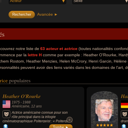
:
Acteur
Sexe
Avancée ►
és
couvrez notre liste de
63
acteur et actrice
(toutes nationalités confon
mmence par la
lettre H
comme par exemple : Heather O'Rourke, Hardy 
chem Rostom, Heather Menzies, Helen McCrory, Henri Garcin, Hélène d
rsonnalités peuvent avoir des liens variés dans les domaines de l'art, 
 théâtre, du charme, people ou sexy. Ces célébrités peuvent également a
trice
populaires
turge, metteur en scène ou cinéaste. En ce qui concerne leurs national
 américain, allemand, francais, tunisien, canadien, anglais, belge ou is
Heather O'Rourke
Ha
1975
-
1988
Américaine
, 12 ans
Actrice américaine connue pour son
rôle principal dans la trilogie
+
+
cinématographique Poltergeist : « Poltergeist
dram
» (1982, de Tobe Hooper), « Poltergeist 2 »
» (1
Tombe ►