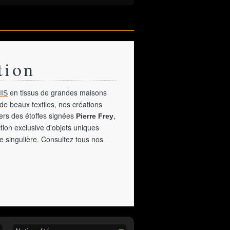
tion
en tissus de grandes maisons
IS
de beaux textiles, nos créations
vers des étoffes signées
,
Pierre Frey
tion exclusive d'objets uniques
e singulière. Consultez tous nos