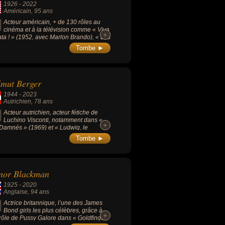
1926
-
2022
Américain
, 95 ans
Acteur américain, + de 130 rôles au
cinéma et à la télévision comme « Viva
+
+
ta ! » (1952, avec Marlon Brando), « Les
rruptibles » (série de 1960-1962), «
Tombe ►
s » (1980, anticipation) ou « Ocean's
en » (2001).
mut Berger
1944
-
2023
Autrichien
, 78 ans
Acteur autrichien, acteur fétiche de
Luchino Visconti, notamment dans «
+
+
Damnés » (1969) et « Ludwig, le
uscule des dieux » (1972), il incarne
Tombe ►
 le réalisateur « mieux que quiconque la
ersion ». Il a obtenu un Teddy Award à la
inale de 2007 pour l'ensemble de sa
ière.
nor Blackman
1925
-
2020
Anglaise
, 94 ans
Actrice britannique, l’une des James
Bond girls les plus célèbres, grâce à
+
+
rôle de Pussy Galore dans « Goldfinger