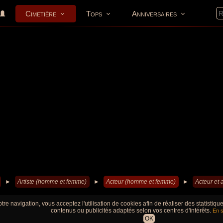
Cimetière
Tops
Anniversaires
►
Artiste (homme et femme)
►
Acteur (homme et femme)
►
Acteur et 
tre navigation, vous acceptez l'utilisation de cookies afin de réaliser des statistiq
contenus ou publicités adaptés selon vos centres d'intérêts.
En s
OK