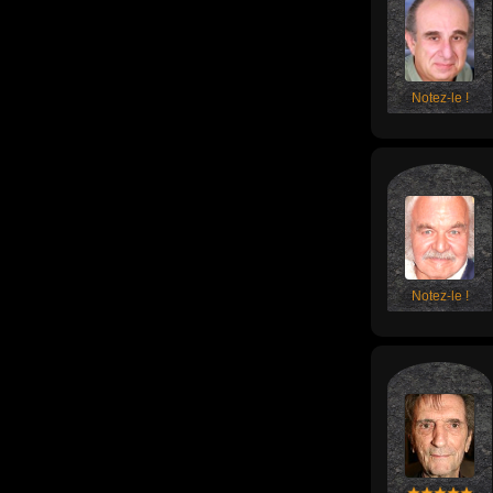
Notez-le !
Notez-le !