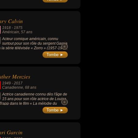
e), « La Grande Sauterelle » (1967,
die / policier, avec Mireille Darc), « Les
nches de Ville-d'Avray » (1962, drame)
 Le Vol du Phœnix » (1965, aventure /
ry Calvin
e, avec James Stewart).
1918
-
1975
Américain
, 57 ans
Acteur comique américain, connu
surtout pour son rôle du sergent Garcia
+
+
 la série télévisée « Zorro » (1957-1961,
isons, 80 épisodes) de Walt Disney
Tombe ►
uctions.
ther Menzies
1949
-
2017
Canadienne
, 68 ans
Actrice canadienne connu dès l'âge de
15 ans pour son rôle actrice de Louisa
+
+
Trapp dans le film « La mélodie du
eur » (1965, comédie musicale, avec
Tombe ►
e Andrews).
ri Garcin