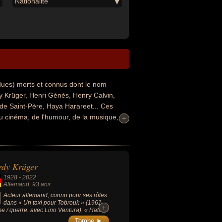
Nationalité
dues) morts et connus dont le nom
Krüger, Henri Génès, Henry Calvin,
e Saint-Père, Haya Harareet... Ces
du cinéma, de l'humour, de la musique, de
+
+
voir été artiste, comique, musicien,
ités au moment de leurs morts, ils
raelien par exemple.
rdy Krüger
1928
-
2022
Allemand
, 93 ans
Acteur allemand, connu pour ses rôles
dans « Un taxi pour Tobrouk » (1961,
+
+
e / guerre, avec Lino Ventura), « Hatari !
962, drame / aventure, avec John
Tombe ►