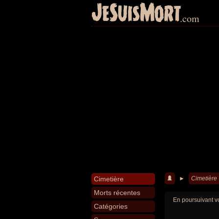
JeSuisMort
.com
Cimetière
►
Cimetière
Morts récentes
En poursuivant vo
Catégories