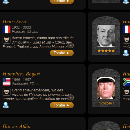
Tombe ►
Batman « The Dark Knight : Le Chevalier
gran
noir » (2008, super-héros).
des 
rema
Ron 
Henri Serre
Ha
(200
1931
-
2023
Francais
, 92 ans
Acteur français, connu pour son rôle de
Jim du film « Jules et Jim » (1962, de
+
+
François Truffaut, avec Jeanne Moreau et
moit
Oskar Werner).
Poil
Tombe ►
(193
de B
Humphrey Bogart
Ha
1899
-
1957
Américain
, 57 ans
Grand acteur américain, l'un des
mythes de l’histoire du cinéma, la plus
+
+
grande star masculine du cinéma de tous les
est 
temps selon l'AFI, oscar du meilleur acteur
Notez-le !
dans
Tombe ►
pour son rôle dans L'Odyssée de l'African
comé
Queen (1952).
Harvey Atkin
Hen