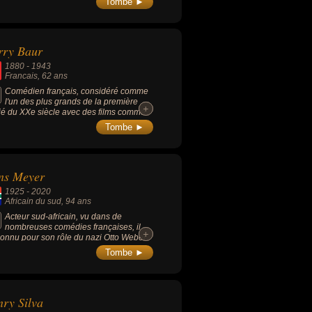
Tombe ►
des figures de l'Amérique et fut le doyen
nommés aux Oscars pour sa
rquable interprétation dans le rôle de
Franz dans le film « Into The Wild »
rry Baur
7, biopic, avec Sean Penn).
1880
-
1943
Francais
, 62 ans
Comédien français, considéré comme
l'un des plus grands de la première
+
+
ié du XXe siècle avec des films comme
 de carotte (1932), Les Misérables
Tombe ►
4), Le Golem (1936), Un grand amour
eethoven (1937) ou Volpone (1941).
ns Meyer
1925
-
2020
Africain du sud
, 94 ans
Acteur sud-africain, vu dans de
nombreuses comédies françaises, il
+
+
connu pour son rôle du nazi Otto Weber
 le film « La Grande vadrouille » (1966,
Tombe ►
die, avec Louis de Funès et Bourvil).
ry Silva