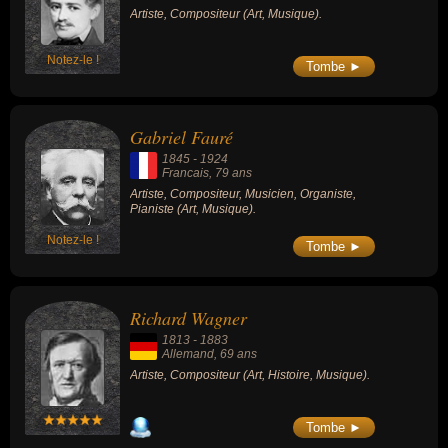
Artiste, Compositeur (Art, Musique).
Notez-le !
Tombe ►
Gabriel Fauré
1845
-
1924
Francais
, 79 ans
Artiste, Compositeur, Musicien, Organiste,
Pianiste (Art, Musique).
Notez-le !
Tombe ►
Richard Wagner
1813
-
1883
Allemand
, 69 ans
Artiste, Compositeur (Art, Histoire, Musique).
Tombe ►