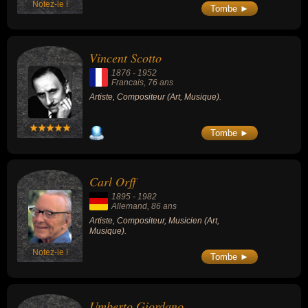
Notez-le !
Tombe ►
Vincent Scotto
1876
-
1952
Francais
, 76 ans
Artiste, Compositeur (Art, Musique).
Tombe ►
Carl Orff
1895
-
1982
Allemand
, 86 ans
Artiste, Compositeur, Musicien (Art,
Musique).
Notez-le !
Tombe ►
Umberto Giordano