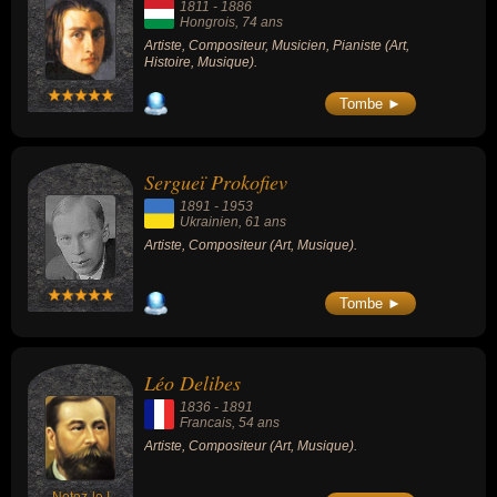
1811
-
1886
Hongrois
, 74 ans
Artiste, Compositeur, Musicien, Pianiste (Art,
Histoire, Musique).
Tombe ►
Sergueï Prokofiev
1891
-
1953
Ukrainien
, 61 ans
Artiste, Compositeur (Art, Musique).
Tombe ►
Léo Delibes
1836
-
1891
Francais
, 54 ans
Artiste, Compositeur (Art, Musique).
Notez-le !