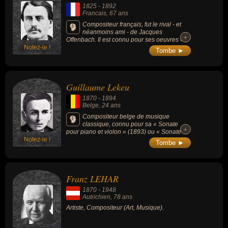
1825
-
1892
Francais
, 67 ans
Compositeur français, fut le rival - et
néanmoins ami - de Jacques
+
+
Offenbach. Il est connu pour ses oeuvres «
Notez-le !
Chilpéric » (1868), « Le Petit Faust » (1869)
Tombe ►
ou l'opérette « Mam'zelle Nitouche » (1883).
Guillaume Lekeu
1870
-
1894
Belge
, 24 ans
Compositeur belge de musique
classique, connu pour sa « Sonate
+
+
pour piano et violon » (1893) ou « Sonate
Notez-le !
pour violoncelle » (1888).
Tombe ►
Franz LEHAR
1870
-
1948
Autrichien
, 78 ans
Artiste, Compositeur (Art, Musique).