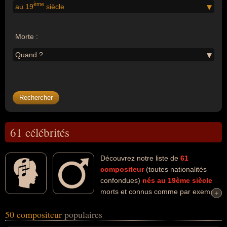
ème
au 19
siècle
Morte :
Quand ?
61 célébrités
Découvrez notre liste de
61
compositeur
(toutes nationalités
confondues)
nés au 19ème siècle
morts et connus comme par exemple
+
+
: Claude Debussy, Maurice Ravel, Piotr ilyitch Tchaïkovsky, Charlie
50 compositeur
populaires
Chaplin, Chopin, Sidney Bechet, Robert Schumann, Camille Saint-
Saëns, Antonin Dvorak, Johann Strauss II... Ces personnalités (de