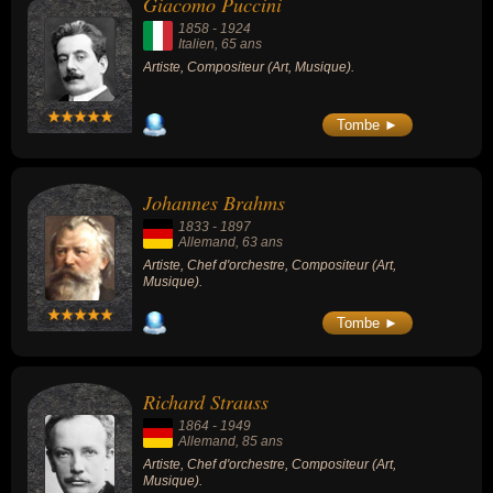
Giacomo Puccini
1858
-
1924
Italien
, 65 ans
Artiste, Compositeur (Art, Musique).
Tombe ►
Johannes Brahms
1833
-
1897
Allemand
, 63 ans
Artiste, Chef d'orchestre, Compositeur (Art,
Musique).
Tombe ►
Richard Strauss
1864
-
1949
Allemand
, 85 ans
Artiste, Chef d'orchestre, Compositeur (Art,
Musique).