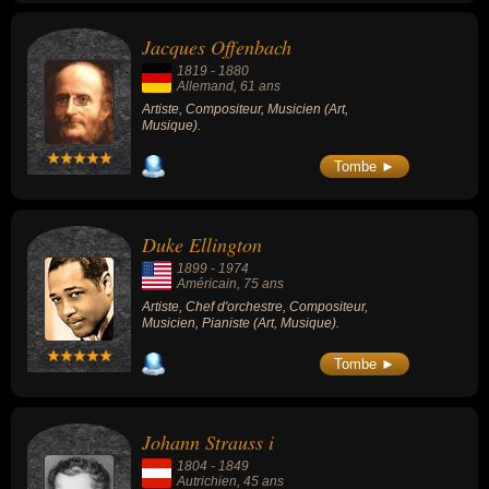
Jacques Offenbach
1819
-
1880
Allemand
, 61 ans
Artiste, Compositeur, Musicien (Art,
Musique).
Tombe ►
Duke Ellington
1899
-
1974
Américain
, 75 ans
Artiste, Chef d'orchestre, Compositeur,
Musicien, Pianiste (Art, Musique).
Tombe ►
Johann Strauss i
1804
-
1849
Autrichien
, 45 ans