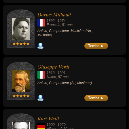
Darius Milhaud
1892
-
1974
Francais
, 81 ans
Artiste, Compositeur, Musicien (Art,
Musique).
Tombe ►
Giuseppe Verdi
1813
-
1901
Italien
, 87 ans
Artiste, Compositeur (Art, Musique).
Tombe ►
Kurt Weill
1900
-
1950
Allemand
, 50 ans