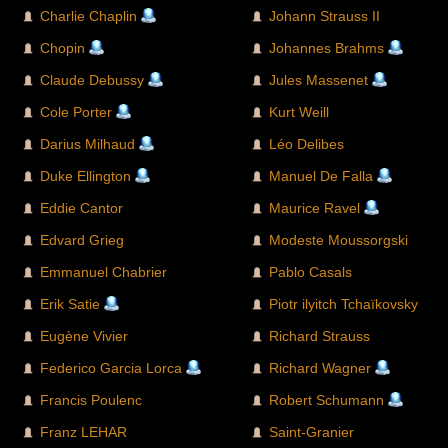
Charlie Chaplin
Johann Strauss II
Chopin
Johannes Brahms
Claude Debussy
Jules Massenet
Cole Porter
Kurt Weill
Darius Milhaud
Léo Delibes
Duke Ellington
Manuel De Falla
Eddie Cantor
Maurice Ravel
Edvard Grieg
Modeste Moussorgski
Emmanuel Chabrier
Pablo Casals
Erik Satie
Piotr ilyitch Tchaïkovsky
Eugène Vivier
Richard Strauss
Federico Garcia Lorca
Richard Wagner
Francis Poulenc
Robert Schumann
Franz LEHAR
Saint-Granier