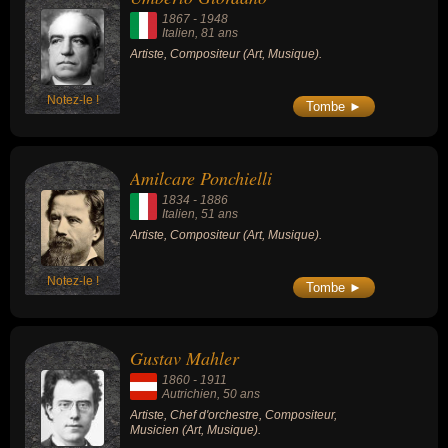
1867
-
1948
Italien
, 81 ans
Artiste, Compositeur (Art, Musique).
Notez-le !
Tombe ►
Amilcare Ponchielli
1834
-
1886
Italien
, 51 ans
Artiste, Compositeur (Art, Musique).
Notez-le !
Tombe ►
Gustav Mahler
1860
-
1911
Autrichien
, 50 ans
Artiste, Chef d'orchestre, Compositeur,
Musicien (Art, Musique).