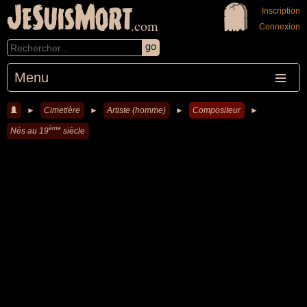
JeSuisMort
Inscription
.com
Connexion
Menu
►
Cimetière
►
Artiste (homme)
►
Compositeur
►
ème
Nés au 19
siècle