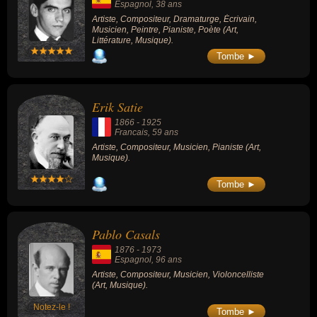
Espagnol
, 38 ans
Artiste, Compositeur, Dramaturge, Écrivain,
Musicien, Peintre, Pianiste, Poète (Art,
Littérature, Musique).
Tombe ►
Erik Satie
1866
-
1925
Francais
, 59 ans
Artiste, Compositeur, Musicien, Pianiste (Art,
Musique).
Tombe ►
Pablo Casals
1876
-
1973
Espagnol
, 96 ans
Artiste, Compositeur, Musicien, Violoncelliste
(Art, Musique).
Notez-le !
Tombe ►