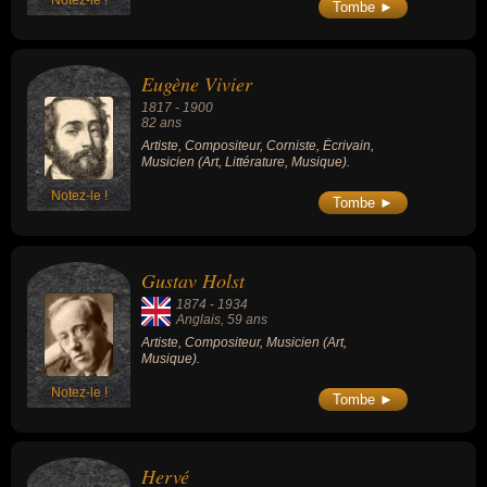
Tombe ►
Eugène Vivier
1817
-
1900
82 ans
Artiste, Compositeur, Corniste, Écrivain,
Musicien (Art, Littérature, Musique).
Notez-le !
Tombe ►
Gustav Holst
1874
-
1934
Anglais
, 59 ans
Artiste, Compositeur, Musicien (Art,
Musique).
Notez-le !
Tombe ►
Hervé