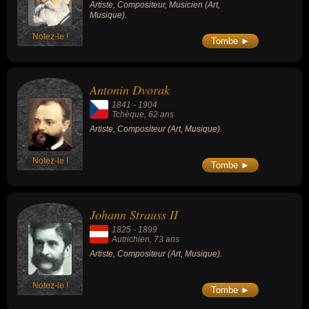
Artiste, Compositeur, Musicien (Art,
Musique).
Notez-le !
Tombe ►
Antonin Dvorak
1841
-
1904
Tchèque
, 62 ans
Artiste, Compositeur (Art, Musique).
Notez-le !
Tombe ►
Johann Strauss II
1825
-
1899
Autrichien
, 73 ans
Artiste, Compositeur (Art, Musique).
Notez-le !
Tombe ►