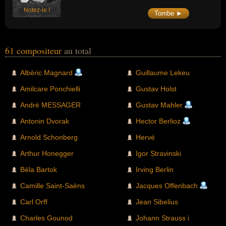
Notez-le !
Tombe ►
61 compositeur
au total
Albéric Magnard
Guillaume Lekeu
Amilcare Ponchielli
Gustav Holst
André MESSAGER
Gustav Mahler
Antonin Dvorak
Hector Berlioz
Arnold Schonberg
Hervé
Arthur Honegger
Igor Stravinski
Béla Bartok
Irving Berlin
Camille Saint-Saëns
Jacques Offenbach
Carl Orff
Jean Sibelius
Charles Gounod
Johann Strauss i