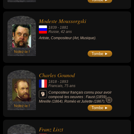
de la musique américaine sont
exceptionnels. Il est le plus connu des
compositeurs ayant écrit des ragtimes. Ses
morceaux les plus célèbres sont « Maple
Modeste Moussorgski
Leaf Rag » (1899) et « The Entertainer »
(1902).
1839
-
1881
Russe
, 42 ans
Artiste, Compositeur (Art, Musique).
Notez-le !
Tombe ►
Charles Gounod
1818
-
1893
Francais
, 75 ans
Compositeur français connu pour avoir
composé les oeuvres : Faust (1859),
+
+
Mireille (1864), Roméo et Juliette (1867),
Notez-le !
Marche funèbre d'une marionnette (1872) ou
Tombe ►
Petite Symphonie (1885).
Franz Liszt