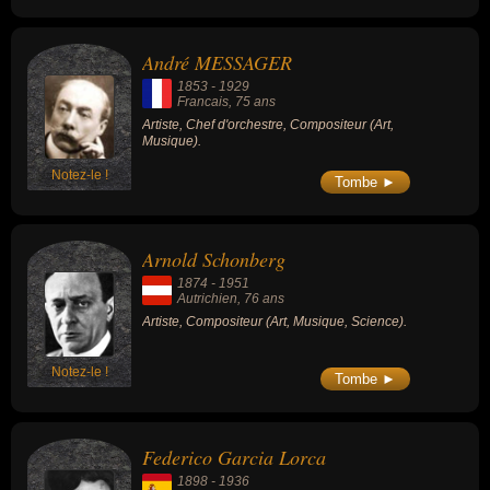
de la Réunion des théâtres lyriques
nationaux du 1er juin 1962 au 31 juillet
1968.
André MESSAGER
1853
-
1929
Francais
, 75 ans
Artiste, Chef d'orchestre, Compositeur (Art,
Musique).
Notez-le !
Tombe ►
Arnold Schonberg
1874
-
1951
Autrichien
, 76 ans
Artiste, Compositeur (Art, Musique, Science).
Notez-le !
Tombe ►
Federico Garcia Lorca
1898
-
1936