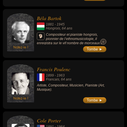
Béla Bartok
1881
-
1945
Hongrois
, 64 ans
Compositeur et pianiste hongrois,
pionnier de l’ethnomusicologie, il
+
+
enregistra sur le vif nombre de morceaux de
Notez-le !
musique folklorique d’Europe de l'Est. Il est
Tombe ►
influencé à ses débuts par Richard Strauss,
Liszt et Brahms dans le style tzigano-
hongrois du verbunkos ; puis sa découverte
de Claude Debussy et des chants paysans
Francis Poulenc
slaves l'oriente vers un nouveau style très
personnel où sont intégrées les découvertes
1899
-
1963
de Stravinsky et Schönberg.
Francais
, 64 ans
Artiste, Compositeur, Musicien, Pianiste (Art,
Musique).
Notez-le !
Tombe ►
Cole Porter
1891
-
1964