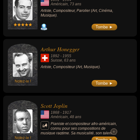
Américain
, 73 ans
Artiste, Compositeur, Parolier (Art, Cinéma,
Musique).
Tombe ►
Arthur Honegger
1892
-
1955
Suisse
, 63 ans
Artiste, Compositeur (Art, Musique).
Notez-le !
Tombe ►
Scott Joplin
1868
-
1917
Américain
, 48 ans
Pianiste et compositeur afro-américain,
connu pour ses compositions de
+
+
musique ragtime. Sa musicalité, son talent et
Notez-le !
son importance dans l’histoire du ragtime et
Tombe ►