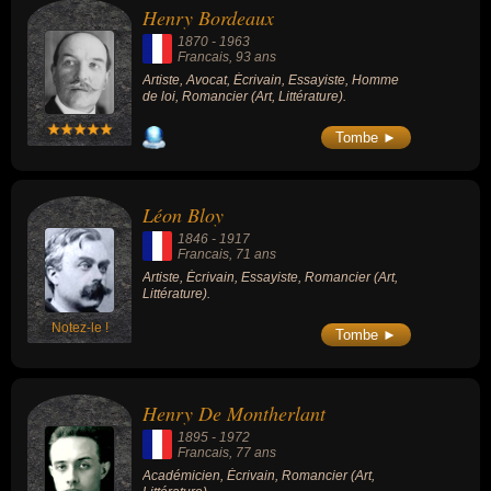
Henry Bordeaux
1870
-
1963
Francais
, 93 ans
Artiste, Avocat, Écrivain, Essayiste, Homme
de loi, Romancier (Art, Littérature).
Tombe ►
Léon Bloy
1846
-
1917
Francais
, 71 ans
Artiste, Écrivain, Essayiste, Romancier (Art,
Littérature).
Notez-le !
Tombe ►
Henry De Montherlant
1895
-
1972
Francais
, 77 ans
Académicien, Écrivain, Romancier (Art,