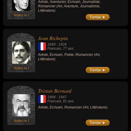
Artiste, Aventurier, Écrivain, Journaliste,
Seconde Guerre mondiale, devient une
Romancier (Art, Aventure, Journalisme,
figure de la collaboration avec l'occupant
Littérature).
nazi. Nommé ministre de l'Éducation
nationale en 1942, il fait partie des « ultras »
Notez-le !
Tombe ►
et des derniers partisans du régime de Vichy
qui se réfugient à Sigmaringen en 1944. À la
Libération, condamné à la peine de mort par
contumace, il est déchu de l'Académie
Jean Richepin
française et s'exile en Espagne où il meurt
en 1968.
1849
-
1926
Francais
, 77 ans
Artiste, Écrivain, Poète, Romancier (Art,
Littérature).
Notez-le !
Tombe ►
Tristan Bernard
1866
-
1947
Francais
, 81 ans
Artiste, Écrivain, Romancier (Art, Littérature).
Notez-le !
Tombe ►