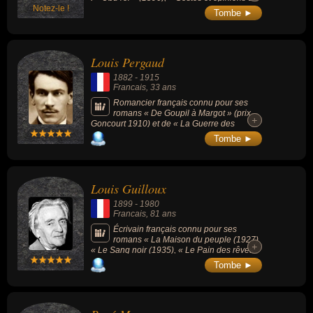
Notez-le !
docteur Faustroll, pataphysicien » (1911), «
Tombe ►
L'Amour absolu » (1899), « Ubu enchaîné »
(1900) , « Le Surmâle » (1902)...
Louis Pergaud
1882
-
1915
Francais
, 33 ans
Romancier français connu pour ses
romans « De Goupil à Margot » (prix
+
+
Goncourt 1910) et de « La Guerre des
boutons » (1912).
Tombe ►
Louis Guilloux
1899
-
1980
Francais
, 81 ans
Écrivain français connu pour ses
romans « La Maison du peuple (1927),
+
+
« Le Sang noir (1935), « Le Pain des rêves
(1942) ou « Le Jeu de patience (1949, Prix
Tombe ►
Renaudot). Un prix littéraire porte son nom
depuis 1983.