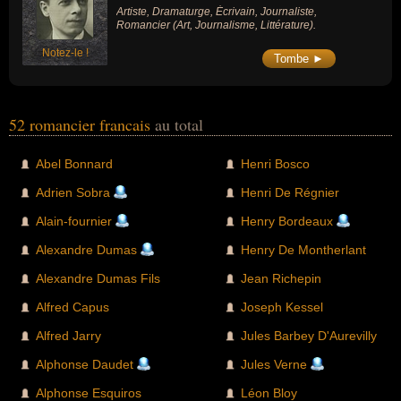
Artiste, Dramaturge, Écrivain, Journaliste,
Romancier (Art, Journalisme, Littérature).
Notez-le !
Tombe ►
52 romancier francais
au total
Abel Bonnard
Henri Bosco
Adrien Sobra
Henri De Régnier
Alain-fournier
Henry Bordeaux
Alexandre Dumas
Henry De Montherlant
Alexandre Dumas Fils
Jean Richepin
Alfred Capus
Joseph Kessel
Alfred Jarry
Jules Barbey D'Aurevilly
Alphonse Daudet
Jules Verne
Alphonse Esquiros
Léon Bloy