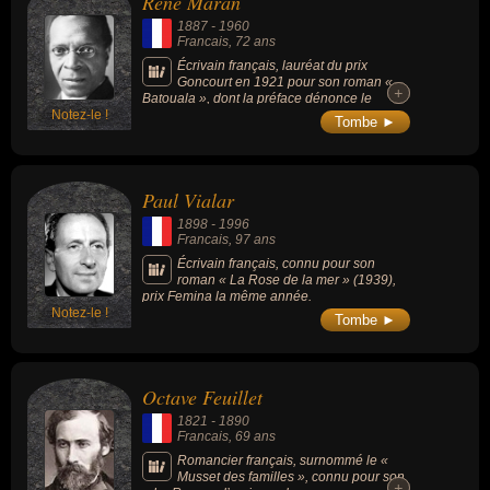
René Maran
1887
-
1960
Francais
, 72 ans
Écrivain français, lauréat du prix
Goncourt en 1921 pour son roman «
+
+
Batouala », dont la préface dénonce le
Notez-le !
colonialisme.
Tombe ►
Paul Vialar
1898
-
1996
Francais
, 97 ans
Écrivain français, connu pour son
roman « La Rose de la mer » (1939),
prix Femina la même année.
Notez-le !
Tombe ►
Octave Feuillet
1821
-
1890
Francais
, 69 ans
Romancier français, surnommé le «
Musset des familles », connu pour son
+
+