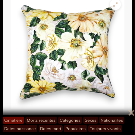
Cimetière
Morts récentes
Catégories
Sexes
Nationalités
Dates naissance
Dates mort
Populaires
Toujours vivants
Partagez cette page avec vos amis ! ;-)