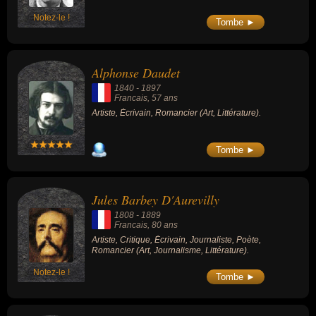
Notez-le !
Tombe ►
Alphonse Daudet
1840
-
1897
Francais
, 57 ans
Artiste, Écrivain, Romancier (Art, Littérature).
Tombe ►
Jules Barbey D'Aurevilly
1808
-
1889
Francais
, 80 ans
Artiste, Critique, Écrivain, Journaliste, Poète,
Romancier (Art, Journalisme, Littérature).
Notez-le !
Tombe ►