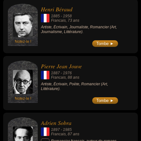
Henri Béraud
1885
-
1958
Francais
, 73 ans
Artiste, Écrivain, Journaliste, Romancier (Art,
Journalisme, Littérature).
Notez-le !
Tombe ►
Pierre Jean Jouve
1887
-
1976
Francais
, 88 ans
Artiste, Écrivain, Poète, Romancier (Art,
Littérature).
Notez-le !
Tombe ►
Adrien Sobra
1897
-
1985
Francais
, 87 ans