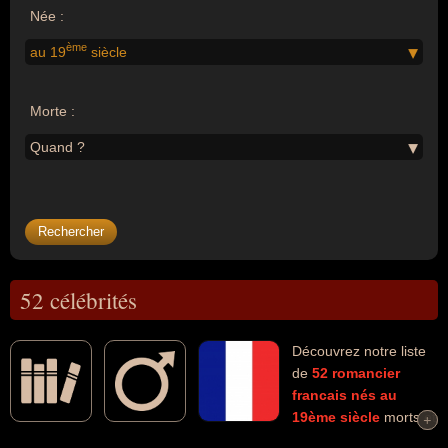
Née :
ème
au 19
siècle
Morte :
Quand ?
52 célébrités
Découvrez notre liste
de
52
romancier
francais
nés au
19ème siècle
morts et
+
+
connus comme par exemple : Victor Hugo, Louis-Ferdinand Céline,