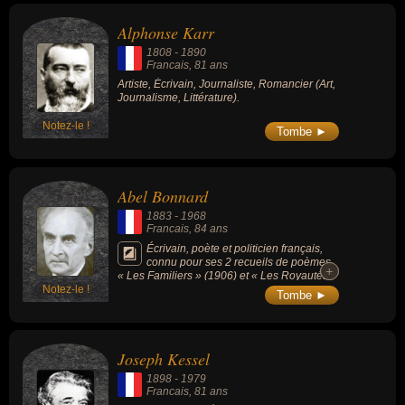
Alphonse Karr
1808
-
1890
Francais
, 81 ans
Artiste, Écrivain, Journaliste, Romancier (Art,
Journalisme, Littérature).
Notez-le !
Tombe ►
Abel Bonnard
1883
-
1968
Francais
, 84 ans
Écrivain, poète et politicien français,
connu pour ses 2 recueils de poèmes
+
+
« Les Familiers » (1906) et « Les Royautés »
Notez-le !
(1908), il devient une figure des milieux
Tombe ►
mondains grâce à sa réputation d'homme
d'esprit. Grand voyageur, auteur d'environ 20
d'ouvrages, il connaît le succès grâce à « En
Chine » (1924, grand prix de littérature) et
Joseph Kessel
aux « Modérés » (1936). Élu à l'Académie
française en 1932, il évolue vers le fascisme
1898
-
1979
dans les années 1930, devient artisan d'un
Francais
, 81 ans
rapprochement franco-allemand, et durant la