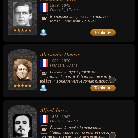
1898
-
1945
Francais
, 47 ans
Romancier français connu pour son
roman « Mes amis » (1924).
Tombe ►
Alexandre Dumas
1802
-
1870
Francais
, 68 ans
Écrivain français, proche des
romantiques et d'abord tourné vers le
+
+
théâtre, il s'oriente vers le roman historique
telles que la trilogie « Les Trois
Tombe ►
Mousquetaires » (1844), « Vingt ans après »
(1845) et « Le Vicomte de Bragelonne »
(1847), ou encore « Le Comte de Monte-
Cristo » (1844-1846), « La dame de
Alfred Jarry
Monsoreau » (1846) et « La Reine Margot »
(1845). Il est le père des écrivains Henry
1873
-
1907
Bauër et Alexandre Dumas (1824-1895, dit «
Francais
, 34 ans
Dumas fils », auteur de La Dame aux
camélias).
Écrivain français du mouvement
'Pataphysique connu pour ses oeuvres
+
+
: « Ubu roi » (1896), « Gestes et opinions du