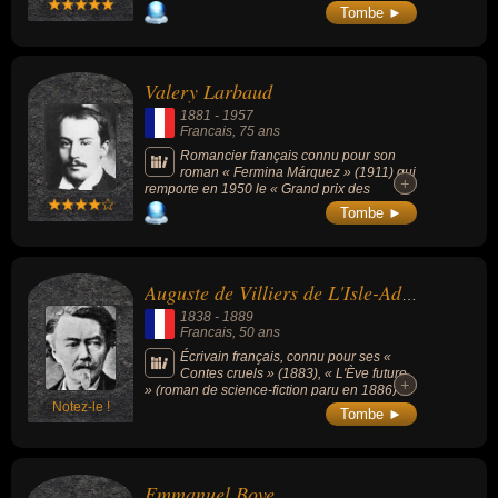
la même année.
supérieurs. Il aborde les thèmes militaires les
Tombe ►
plus divers en écrivant près de 30 romans en
25 ans.
Valery Larbaud
1881
-
1957
Francais
, 75 ans
Romancier français connu pour son
roman « Fermina Márquez » (1911) qui
+
+
remporte en 1950 le « Grand prix des
Meilleurs romans du demi-siècle » qui place
Tombe ►
le livre au nombre des 12 meilleurs romans
de la première moitié du XXe siècle.
Auguste de Villiers de L'Isle-Adam
1838
-
1889
Francais
, 50 ans
Écrivain français, connu pour ses «
Contes cruels » (1883), « L'Ève future
+
+
» (roman de science-fiction paru en 1886) et
Notez-le !
le drame « Axël » (annonçant le théâtre
Tombe ►
symboliste).
Emmanuel Bove