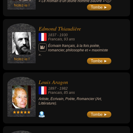
« Le Roman d’un jeune homme pauvre »
Notez-le !
(1858), il fut membre de l'Académie
Tombe ►
française.
Edmond Thiaudière
1837
-
1930
Francais
, 93 ans
Écrivain français, à la fois poète,
romancier, philosophe et « maximiste
».
Notez-le !
Tombe ►
Louis Aragon
1897
-
1982
Francais
, 85 ans
Artiste, Écrivain, Poète, Romancier (Art,
Littérature).
Tombe ►