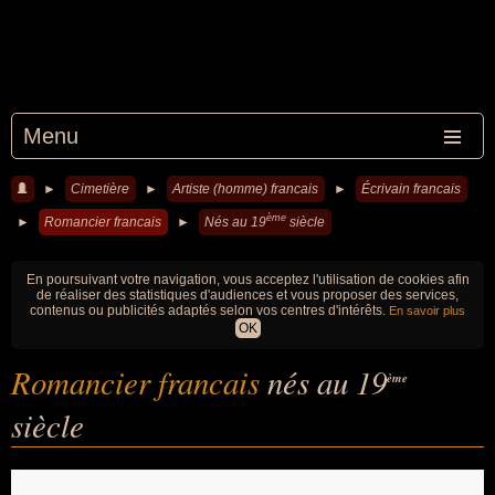
Menu
►
Cimetière
►
Artiste (homme) francais
►
Écrivain francais
ème
►
Romancier francais
►
Nés au 19
siècle
En poursuivant votre navigation, vous acceptez l'utilisation de cookies afin
de réaliser des statistiques d'audiences et vous proposer des services,
contenus ou publicités adaptés selon vos centres d'intérêts.
En savoir plus
OK
Romancier francais
nés au 19
ème
siècle