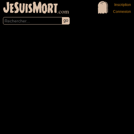
JeSuisMort
Inscription
.com
Connexion