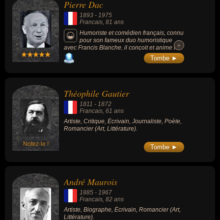
Pierre Dac
1893
-
1975
Francais
, 81 ans
Humoriste et comédien français, connu
pour son fameux duo humoristique
+
+
avec Francis Blanche, il conçoit et anime les
populaires séries radiophoniques « Signé
Tombe ►
Furax » (1968-1969) et « Bons baisers de
partout » (1966-1974). Il est le créateur du
journal humoristique L'Os à moelle (1930),
est l'inventeur du Schmilblick (objet
Théophile Gautier
rigoureusement intégral qui ne sert
absolument à rien et peut donc servir à tout)
1811
-
1872
et popularise l'expression « loufoque ».
Francais
, 61 ans
Artiste, Critique, Écrivain, Journaliste, Poète,
Romancier (Art, Littérature).
Notez-le !
Tombe ►
André Maurois
1885
-
1967
Francais
, 82 ans
Artiste, Biographe, Écrivain, Romancier (Art,
Littérature).