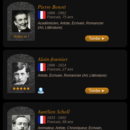
Pierre Benoit
1886
-
1962
Francais
, 75 ans
Académicien, Artiste, Écrivain, Romancier
(Art, Littérature).
Notez-le !
Tombe ►
Alain-fournier
1886
-
1914
Francais
, 27 ans
Artiste, Écrivain, Romancier (Art, Littérature).
Tombe ►
Aurélien Scholl
1833
-
1902
Francais
, 68 ans
Animateur, Artiste, Chroniqueur, Écrivain,