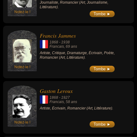
Journaliste, Romancier (Art, Journalisme,
Littérature).
Notez-le !
Tombe ►
Francis Jammes
1868
-
1938
Francais
, 69 ans
Artiste, Critique, Dramaturge, Écrivain, Poète,
Romancier (Art, Littérature).
Notez-le !
Tombe ►
Gaston Leroux
1868
-
1927
Francais
, 58 ans
Artiste, Écrivain, Romancier (Art, Littérature).
Notez-le !
Tombe ►