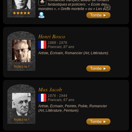
Romancier français, auteur de romans
fantastiques et policiers : « Ecole des
+
+
monstres », « Greffe mortelle » ou « Les yeux
braqués ».
Tombe ►
Henri Bosco
1888
-
1976
Francais
, 87 ans
Artiste, Écrivain, Romancier (Art, Littérature).
Notez-le !
Tombe ►
Max Jacob
1876
-
1944
Francais
, 67 ans
Artiste, Écrivain, Peintre, Poète, Romancier
(Art, Littérature, Peinture).
Notez-le !
Tombe ►