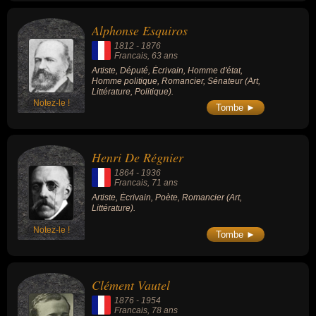
Alphonse Esquiros
1812
-
1876
Francais
, 63 ans
Artiste, Député, Écrivain, Homme d'état,
Homme politique, Romancier, Sénateur (Art,
Littérature, Politique).
Notez-le !
Tombe ►
Henri De Régnier
1864
-
1936
Francais
, 71 ans
Artiste, Écrivain, Poète, Romancier (Art,
Littérature).
Notez-le !
Tombe ►
Clément Vautel
1876
-
1954
Francais
, 78 ans