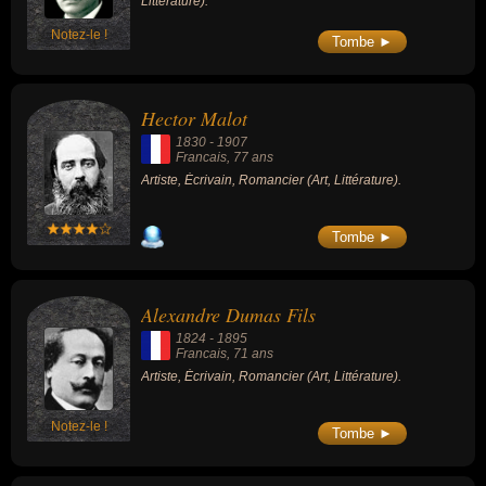
Littérature).
Notez-le !
Tombe ►
Hector Malot
1830
-
1907
Francais
, 77 ans
Artiste, Écrivain, Romancier (Art, Littérature).
Tombe ►
Alexandre Dumas Fils
1824
-
1895
Francais
, 71 ans
Artiste, Écrivain, Romancier (Art, Littérature).
Notez-le !
Tombe ►