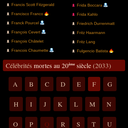
Francis Scott Fitzgerald
Frida Boccara
Francisco Franco
Frida Kahlo
Franck Pourcel
Friedrich Durrenmatt
François Cevert
Fritz Haarmann
François Châtelet
Fritz Lang
Francois Chaumette
Fulgencio Batista
Célébrités
mortes au 20
siècle
(2033)
ème
A
B
C
D
E
F
G
H
I
J
K
L
M
N
O
P
Q
R
S
T
U