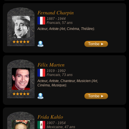
« Cul-de-sac » (1966, comédie dramatique /
thriller, de Roman Polanski) ou « Les
Fernand Charpin
Demoiselles de Rochefort » (1967, musical,
de Jacques Demy, avec Catherine
1887
-
1944
Deneuve).
Francais
, 57 ans
Acteur, Artiste (Art, Cinéma, Théâtre).
Tombe ►
Félix Marten
1919
-
1992
Francais
, 73 ans
Acteur, Artiste, Chanteur, Musicien (Art,
Cinéma, Musique).
Tombe ►
Frida Kahlo
1907
-
1954
Mexicaine
, 47 ans