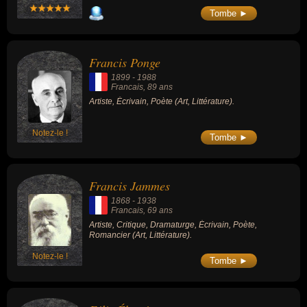
Tombe ►
Francis Ponge
1899
-
1988
Francais
, 89 ans
Artiste, Écrivain, Poète (Art, Littérature).
Notez-le !
Tombe ►
Francis Jammes
1868
-
1938
Francais
, 69 ans
Artiste, Critique, Dramaturge, Écrivain, Poète,
Romancier (Art, Littérature).
Notez-le !
Tombe ►