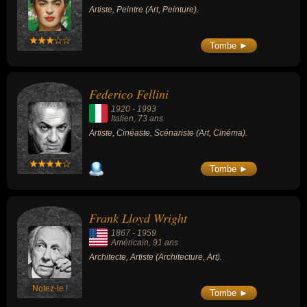
Artiste, Peintre (Art, Peinture).
Tombe ►
Federico Fellini
1920
-
1993
Italien
, 73 ans
Artiste, Cinéaste, Scénariste (Art, Cinéma).
Tombe ►
Frank Lloyd Wright
1867
-
1959
Américain
, 91 ans
Architecte, Artiste (Architecture, Art).
Notez-le !
Tombe ►