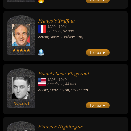
François Truffaut
1932
-
1984
Francais
, 52 ans
Acteur, Artiste, Cinéaste (Art).
Tombe ►
Francis Scott Fitzgerald
1896
-
1940
Américain
, 44 ans
Artiste, Écrivain (Art, Littérature).
Notez-le !
Tombe ►
Florence Nightingale