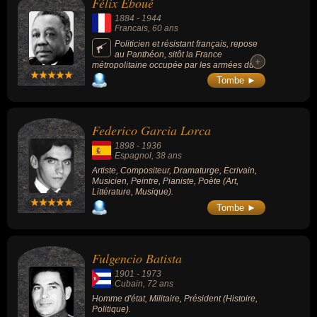
Félix Éboué
1884
-
1944
Francais
, 60 ans
Politicien et résistant français, repose
au Panthéon, sitôt la France
+
+
métropolitaine occupée par les armées du
IIIe Reich, étant le gouverneur du Tchad,
Tombe ►
alors possession coloniale française, il range
le territoire du côté de la France libre dès
qu'il entend l'appel du 18 juin 1940 du
général de Gaulle.
Federico Garcia Lorca
1898
-
1936
Espagnol
, 38 ans
Artiste, Compositeur, Dramaturge, Écrivain,
Musicien, Peintre, Pianiste, Poète (Art,
Littérature, Musique).
Tombe ►
Fulgencio Batista
1901
-
1973
Cubain
, 72 ans
Homme d'état, Militaire, Président (Histoire,
Politique).