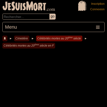
JeSuisMort
Inscription
.com
Connexion
Menu
ème
►
Cimetière
►
Célébrités mortes au 20
siècle
►
ème
Célébrités mortes au 20
siècle en F