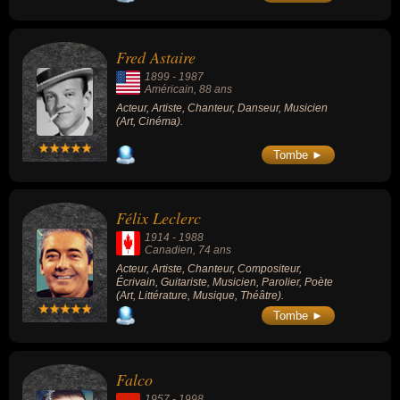
Fred Astaire
1899
-
1987
Américain
, 88 ans
Acteur, Artiste, Chanteur, Danseur, Musicien
(Art, Cinéma).
Tombe ►
Félix Leclerc
1914
-
1988
Canadien
, 74 ans
Acteur, Artiste, Chanteur, Compositeur,
Écrivain, Guitariste, Musicien, Parolier, Poète
(Art, Littérature, Musique, Théâtre).
Tombe ►
Falco
1957
-
1998