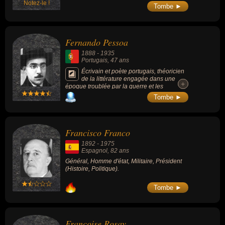
Notez-le !
général des Croix-de-Feu puis du Parti
Tombe ►
social français.
Fernando Pessoa
1888
-
1935
Portugais
, 47 ans
Écrivain et poète portugais, théoricien
de la littérature engagée dans une
+
+
époque troublée par la guerre et les
dictatures, inventeur inspiré par Cesário
Tombe ►
Verde du sensationnisme, ses vers
mystiques et sa prose poétique ont été les
principaux agents du surgissement du
modernisme au Portugal.
Francisco Franco
1892
-
1975
Espagnol
, 82 ans
Général, Homme d'état, Militaire, Président
(Histoire, Politique).
Tombe ►
Françoise Rosay