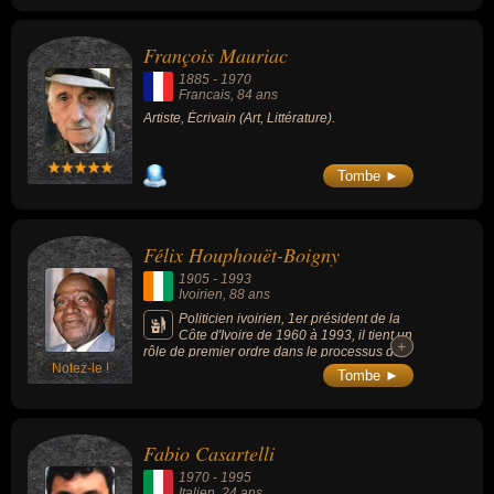
François Mauriac
1885
-
1970
Francais
, 84 ans
Artiste, Écrivain (Art, Littérature).
Tombe ►
Félix Houphouët-Boigny
1905
-
1993
Ivoirien
, 88 ans
Politicien ivoirien, 1er président de la
Côte d'Ivoire de 1960 à 1993, il tient un
+
+
rôle de premier ordre dans le processus de
Notez-le !
décolonisation de l'Afrique, et domine
Tombe ►
jusqu'à la fin de sa vie, la scène politique de
son pays natal en tant que dictateur.
Fabio Casartelli
1970
-
1995
Italien
, 24 ans