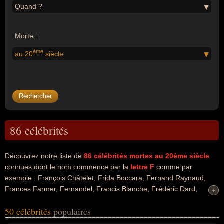
Quand ?
Morte :
ème
au 20
siècle
86 célébrités
Découvrez notre liste de
86
célébrités mortes au 20ème siècle
connues dont le nom commence par la
lettre F
comme par
exemple : François Châtelet, Frida Boccara, Fernand Raynaud,
Frances Farmer, Fernandel, Francis Blanche, Frédéric Dard,
+
+
Freddie Mercury, François Mitterrand, Françoise Dorléac... Ces
50 célébrités
populaires
personnalités peuvent avoir des liens variés dans les domaines de
la philosophie, de la science, de l'art, de la musique, de l'humour,