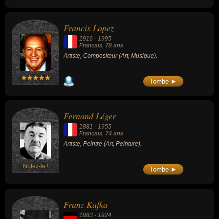
Francis Lopez
1916
-
1995
Francais
, 78 ans
Artiste, Compositeur (Art, Musique).
Tombe ►
Fernand Léger
1881
-
1955
Francais
, 74 ans
Artiste, Peintre (Art, Peinture).
Notez-le !
Tombe ►
Franz Kafka
1883
-
1924