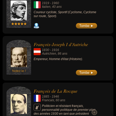
1919
-
1960
Italien
, 40 ans
Coureur cycliste, Sportif (Cyclisme, Cyclisme
sur route, Sport).
Tombe ►
François-Joseph I d'Autriche
1830
-
1916
Autrichien
, 86 ans
Empereur, Homme d'état (Histoire).
Notez-le !
Tombe ►
François de La Rocque
1885
-
1946
Francais
, 60 ans
Politicien et résistant français,
personnalité politique de premier plan
+
+
des années 1930 en tant que président