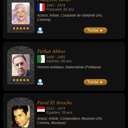
1891
-
1974
Française
, 82 ans
Actrice, Artiste, Conjointe de célébrité (Art,
Cinéma).
Tombe ►
Ferhat Abbas
1899
-
1985
Algérien
, 86 ans
Homme politique, Nationaliste (Politique).
Tombe ►
Farid El Atrache
1915
-
1974
Égyptien
, 59 ans
Acteur, Artiste, Compositeur, Musicien (Art,
Cinéma, Musique).