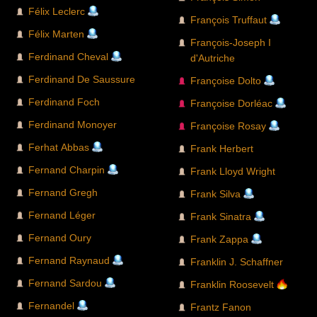
Félix Leclerc
François Truffaut
Félix Marten
François-Joseph I
Ferdinand Cheval
d'Autriche
Ferdinand De Saussure
Françoise Dolto
Ferdinand Foch
Françoise Dorléac
Ferdinand Monoyer
Françoise Rosay
Ferhat Abbas
Frank Herbert
Fernand Charpin
Frank Lloyd Wright
Fernand Gregh
Frank Silva
Fernand Léger
Frank Sinatra
Fernand Oury
Frank Zappa
Fernand Raynaud
Franklin J. Schaffner
Fernand Sardou
Franklin Roosevelt
Fernandel
Frantz Fanon