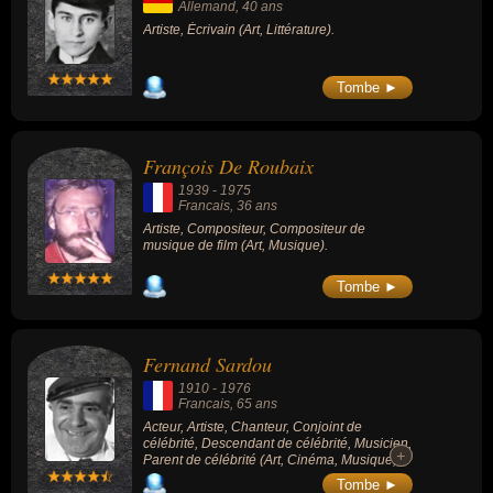
Allemand
, 40 ans
Artiste, Écrivain (Art, Littérature).
Tombe ►
François De Roubaix
1939
-
1975
Francais
, 36 ans
Artiste, Compositeur, Compositeur de
musique de film (Art, Musique).
Tombe ►
Fernand Sardou
1910
-
1976
Francais
, 65 ans
Acteur, Artiste, Chanteur, Conjoint de
célébrité, Descendant de célébrité, Musicien,
+
+
Parent de célébrité (Art, Cinéma, Musique,
People, Théâtre).
Tombe ►