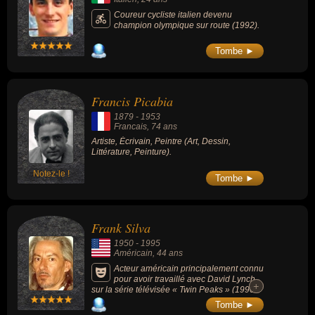
Coureur cycliste italien devenu
champion olympique sur route (1992).
Tombe ►
Francis Picabia
1879
-
1953
Francais
, 74 ans
Artiste, Écrivain, Peintre (Art, Dessin,
Littérature, Peinture).
Notez-le !
Tombe ►
Frank Silva
1950
-
1995
Américain
, 44 ans
Acteur américain principalement connu
pour avoir travaillé avec David Lynch
+
+
sur la série télévisée « Twin Peaks » (1990-
1992) en jouant le rôle de Bob.
Tombe ►