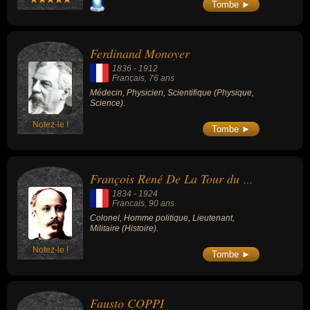
Tombe ►
Ferdinand Monoyer
1836
-
1912
Francais
, 76 ans
Médecin, Physicien, Scientifique (Physique,
Science).
Notez-le !
Tombe ►
François René De La Tour du Pin Chambly de La Char
1834
-
1924
Francais
, 90 ans
Colonel, Homme politique, Lieutenant,
Militaire (Histoire).
Notez-le !
Tombe ►
Fausto COPPI