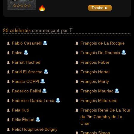
Tombe ►
86 célébrités
commençant par F
Fabio Casartelli
François de La Rocque
Falco
François De Roubaix
Farhat Hached
François Faber
Farid El Atrache
François Hertel
Fausto COPPI
François Marty
Federico Fellini
François Mauriac
Federico Garcia Lorca
François Mitterrand
Fela Kuti
François René De La Tour
du Pin Chambly de La
Félix Éboué
Char
Félix Houphouët-Boigny
François Simon