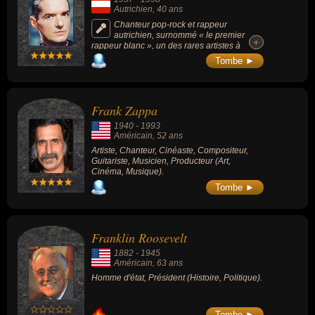
Autrichien
, 40 ans
Chanteur pop-rock et rappeur
autrichien, surnommé « le premier
+
+
rappeur blanc », un des rares artistes à
aligner des titres en allemand au classement
Tombe ►
du Billboard, le plus grand chanteur issu d'un
pays germanophone et le seul chanteur
germanophone étant devenu numéro 1 aux
États-Unis.
Frank Zappa
1940
-
1993
Américain
, 52 ans
Artiste, Chanteur, Cinéaste, Compositeur,
Guitariste, Musicien, Producteur (Art,
Cinéma, Musique).
Tombe ►
Franklin Roosevelt
1882
-
1945
Américain
, 63 ans
Homme d'état, Président (Histoire, Politique).
Tombe ►