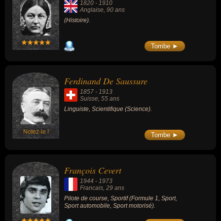
1820
-
1910
Anglaise
, 90 ans
(Histoire).
Tombe ►
Ferdinand De Saussure
1857
-
1913
Suisse
, 55 ans
Linguiste, Scientifique (Science).
Notez-le !
Tombe ►
François Cevert
1944
-
1973
Francais
, 29 ans
Pilote de course, Sportif (Formule 1, Sport,
Sport automobile, Sport motorisé).