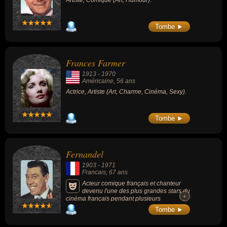
Artiste, Comique (Art, Humour).
Tombe ►
Frances Farmer
1913
-
1970
Américaine
, 56 ans
Actrice, Artiste (Art, Charme, Cinéma, Sexy).
Tombe ►
Fernandel
1903
-
1971
Francais
, 67 ans
Acteur comique français et chanteur
devenu l'une des plus grandes stars du
+
+
cinéma français pendant plusieurs
décénnies, avant et après la Seconde
Tombe ►
Guerre mondiale. Ses films les + célèbres
sont : « Le Petit Monde de don Camillo »