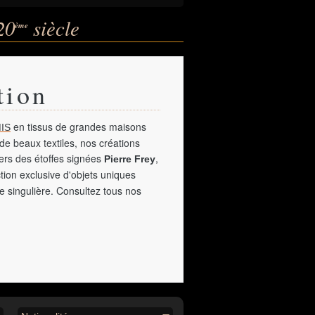
20
siècle
ème
tion
en tissus de grandes maisons
IS
de beaux textiles, nos créations
vers des étoffes signées
,
Pierre Frey
tion exclusive d'objets uniques
e singulière. Consultez tous nos