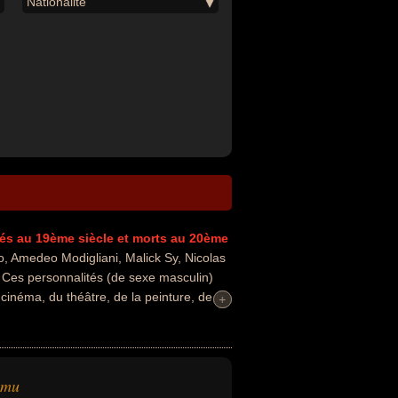
Nationalité
és au 19ème siècle
et morts au 20ème
, Amedeo Modigliani, Malick Sy, Nicolas
. Ces personnalités (de sexe masculin)
 cinéma, du théâtre, de la peinture, de la
+
+
ce ou de la science. Ces célébrités peuvent
'opéra, musicien, peintre, sculpteur, chef
e, théologien, chancelier, criminel contre
urs nationalités au moment de leurs
imu