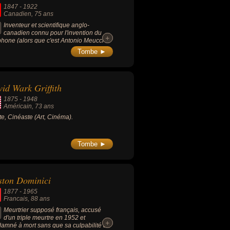
 des plus grands contributeurs au
1847
-
1922
loppement de la mécanique quantique
Canadien
, 75 ans
e la cosmologie. Prix Nobel de physique
921 pour son explication de l’effet
Inventeur et scientifique anglo-
oélectrique.
canadien connu pour l'invention du
+
+
phone (alors que c'est Antonio Meucci le
 inventeur) et de l'hydroptère
Tombe ►
onautique).
id Wark Griffith
1875
-
1948
Américain
, 73 ans
ste, Cinéaste (Art, Cinéma).
Tombe ►
ton Dominici
1877
-
1965
Francais
, 88 ans
Meurtrier supposé français, accusé
d'un triple meurtre en 1952 et
+
+
amné à mort sans que sa culpabilité ait