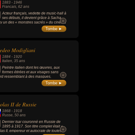
1883
-
1946
Francais
, 62 ans
Acteur français, vedette de music-hall à
ses débuts, il devient grâce à Sacha
+
+
ry un des « monstres sacrés » du cinéma
çais des années 1930 et de la première
Tombe ►
ié des années 1940, devenant
mment l'interprète-fétiche de Marcel
ol. Il est ainsi resté dans les mémoires
 son interprétation du rôle de César,
edeo Modigliani
 de Marius, dans la « trilogie
eillaise » (3 pièces de théâtre de Marcel
1884
-
1920
ol) à savoir « Marius » (1929), « Fanny
Italien
, 35 ans
931) et « César » (1936), et celle du
anger trompé dans « La Femme du
Peintre italien dont les œuvres, aux
anger » (1938, de Marcel Pagnol).
formes étirées et aux visages sans
+
+
rd ressemblant à des masques,
urent emblématiques de l'art moderne
Tombe ►
ette époque : « Nu couché » (1917),
sy Woman with Baby » (1919) ou «
ne Hébuterne au grand chapeau »
8).
olas II de Russie
1868
-
1918
Russe
, 50 ans
Dernier tsar couronné en Russie de
1895 à 1917. Son titre complet était «
+
+
las II, empereur et autocrate de toutes