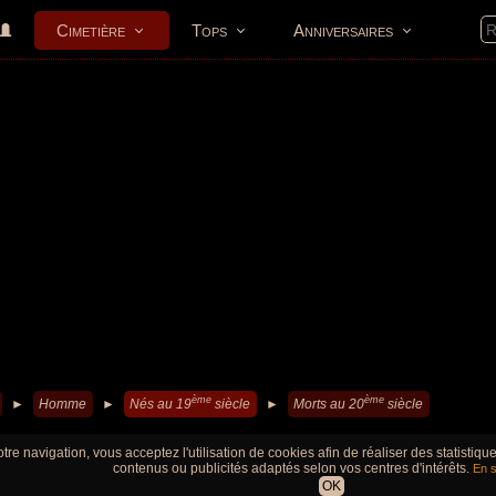
Cimetière
Tops
Anniversaires
ème
ème
►
Homme
►
Nés au 19
siècle
►
Morts au 20
siècle
tre navigation, vous acceptez l'utilisation de cookies afin de réaliser des statistiq
contenus ou publicités adaptés selon vos centres d'intérêts.
En s
OK