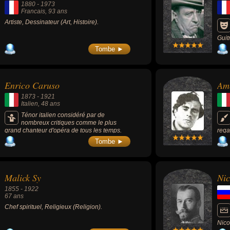
1880
-
1973
Francais
, 93 ans
Artiste, Dessinateur (Art, Histoire).
Guit
fran
Tombe ►
moit
nota
Pagn
pour
Enrico Caruso
Am
père
mars
1873
-
1921
Pagn
Italien
, 48 ans
» (1
boul
Ténor italien considéré par de
boul
nombreux critiques comme le plus
grand chanteur d'opéra de tous les temps.
rega
deme
Tombe ►
de c
«Gyp
Jean
(191
Malick Sy
Nic
1855
-
1922
67 ans
Chef spirituel, Religieux (Religion).
Nico