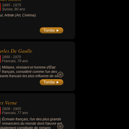
lument à rien et peut donc servir à tout)
1895
-
1975
opularise l'expression « loufoque ».
Suisse
, 80 ans
ur, Artiste (Art, Cinéma).
Tombe ►
rles De Gaulle
1890
-
1970
Francais
, 79 ans
Militaire, résistant et homme d'État
français, considéré comme l'un des
+
+
geants français les plus influents de son
le, connu pour avoir été le Chef de la
Tombe ►
ce libre puis le dirigeant du Comité
çais de Libération nationale pendant la
nde Guerre mondiale, le président du
ernement provisoire de la République
es Verne
çaise de 1944 à 1946, le président du
eil des ministres français de 1958 à
1828
-
1905
, l'instigateur de la 5ème République
Francais
, 77 ans
ée en 1958 et le président de la
blique française de 1959 à 1969 (il est
Écrivain français, l'un des plus grands
remier président de la 5ème
romanciers du monde dont l'œuvre est
+
+
blique). Il lança, depuis Londres, le
cipalement constituée de romans