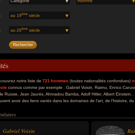
:
Catégorie
Homme
ème
:
au 19
siècle
ème
:
au 20
siècle
ités
couvrez notre liste de
721
hommes
(toutes nationalités confondues)
n
ècle
connus comme par exemple : Gabriel Voisin, Raimu, Enrico Caruso
 de Russie, Jean Jaurès, Ahmadou Bamba, Adolf Hitler, Albert Einstein..
uvent avoir des liens variés dans les domaines de l'art, de l'histoire, du
eligion, de la politique, de la politique de gauche, du crime, de la justi
pulaires
té artiste, dessinateur, acteur, chanteur, chanteur classique, chanteur d
ux, homme d'état, tsar, homme politique, socialiste, marabout, scientifiqu
nel de guerre, nazi, mathématicien ou physicien. En ce qui concerne le
Gabriel Voisin
Ra
t avoir été francais, italien, russe, sénégalais ou allemand par exemple.