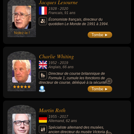
Jacques Lesourne
1928
-
2020
Francais
, 91 ans
Économiste français, directeur du
quotidien Le Monde de 1991 à 1994.
Notez-le !
Tombe ►
Charlie Whiting
1952
-
2019
Anglais
, 66 ans
Directeur de course britannique de
Formule 1, cumule les fonctions de
+
+
directeur de course, délégué à la sécurité,
starter et chef du département technique. Il
Tombe ►
gérait également la logistique de chaque
Grand Prix de Formule 1, inspectait les
voitures dans le parc fermé avant chaque
course et faisait appliquer les règles de la
Martin Roth
FIA.
1955
-
2017
Allemand
, 62 ans
Spécialiste allemand des musées,
ancien directeur du musée Victoria &