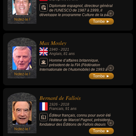
Diplomate espagnol, directeur général
de l'UNESCO de 1987 à 1999, il
+
+
développe le programme Culture de la paix
Notez-le !
et obtient que l'assemblée générale des
Tombe ►
Nations Unies déclare l'an 2000 « Année
internationale pour la Culture de paix » et de
2001-2010 « Décennie internationale de la
promotion d'une culture de la non-violence et
Max Mosley
de la paix au profit des enfants du monde ».
1940
-
2021
Anglais
, 81 ans
Homme d’affaires britannique,
président de la FIA (Fédération
+
+
Internationale de l'Automobile) de 1993 à
Notez-le !
2009.
Tombe ►
Bernard de Fallois
1926
-
2018
Francais
, 91 ans
Éditeur français, connu pour avoir été
l'éditeur de Marcel Pagnol, président-
+
+
fondateur des Éditions de Fallois depuis
Notez-le !
1987, il fut également l'éditeur de l’auteur
Tombe ►
suisse à succès Joël Dicker, mais aussi