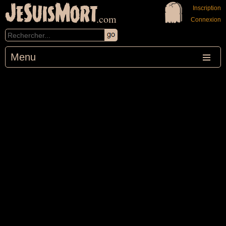
JeSuisMort
Inscription
.com
Connexion
Menu