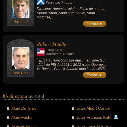
Écossais
, 64 ans
Directeur, Homme d'affaire, Pilote de course,
Sportif (Sport, Sport automobile, Sport
motorisé).
Notez-le !
Tombe ►
Robert Mueller
1944
-
2026
Américain
, 81 ans
Haut fonctionnaire étasunien, directeur
du FBI de 2001 à 2013 (sous George
+
+
W. Bush et Barack Obama) dont la direction
Notez-le !
est marquée par la restructuration profonde
Tombe ►
de l'agence en une organisation de
renseignement et de lutte contre le
terrorisme à la suite des attentats du 11
septembre 2001. En 2017, il est nommé
procureur spécial par le département de la
86 directeur
au total
Justice pour diriger l'enquête sur les
ingérences russes dans l'élection
présidentielle de 2016 (Russiagate). Ses
Alain De Greef
Jean-Albert Cartier
travaux ont abouti au « rapport Mueller », qui
documente les efforts de déstabilisation
Alain Fuchs
Jean-François Kahn
russes et les contacts entre l'équipe de
campagne de Donald Trump et des agents
Alain Maneval
Jean-Louis Barrault