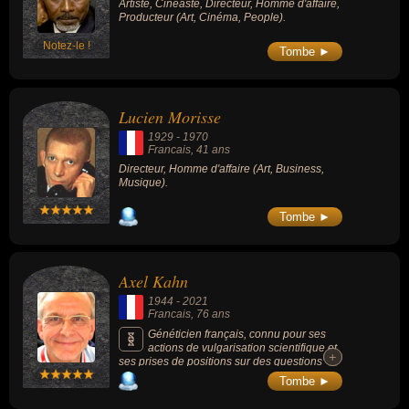
Artiste, Cinéaste, Directeur, Homme d'affaire,
Producteur (Art, Cinéma, People).
Notez-le !
Tombe ►
Lucien Morisse
1929
-
1970
Francais
, 41 ans
Directeur, Homme d'affaire (Art, Business,
Musique).
Tombe ►
Axel Kahn
1944
-
2021
Francais
, 76 ans
Généticien français, connu pour ses
actions de vulgarisation scientifique et
+
+
ses prises de positions sur des questions
éthiques et philosophiques ayant trait à la
Tombe ►
médecine et aux biotechnologies,
notamment le clonage et les OGM, il était