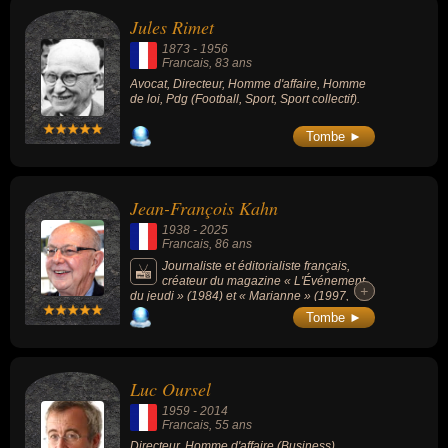
Jules Rimet
1873
-
1956
Francais
, 83 ans
Avocat, Directeur, Homme d'affaire, Homme
de loi, Pdg (Football, Sport, Sport collectif).
Tombe ►
Jean-François Kahn
1938
-
2025
Francais
, 86 ans
Journaliste et éditorialiste français,
créateur du magazine « L'Événement
+
+
du jeudi » (1984) et « Marianne » (1997,
dont il est le directeur jusqu'en 2007).
Tombe ►
Luc Oursel
1959
-
2014
Francais
, 55 ans
Directeur, Homme d'affaire (Business).