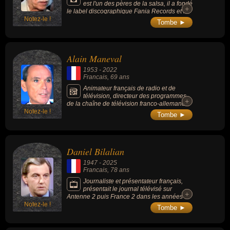
est l'un des pères de la salsa, il a fondé
+
+
le label discographique Fania Records et le
Notez-le !
groupe historique Fania All-Stars, par lequel
Tombe ►
sont passées des icônes de la salsa comme
Celia Cruz, Hector Lavoe ou Willie Colon.
Alain Maneval
1953
-
2022
Francais
, 69 ans
Animateur français de radio et de
télévision, directeur des programmes
+
+
de la chaîne de télévision franco-allemande
Notez-le !
Arte, passeur de musiques pop, rock et punk,
Tombe ►
il a médiatisé à une époque sa séropositivité,
et avait réalisé un documentaire « Vivre en
positif ».
Daniel Bilalian
1947
-
2025
Francais
, 78 ans
Journaliste et présentateur français,
présentait le journal télévisé sur
+
+
Antenne 2 puis France 2 dans les années
Notez-le !
1980, 1990, et 2000. Il est ensuite directeur
Tombe ►
des sports de France Télévisions de 2005 à
2016.