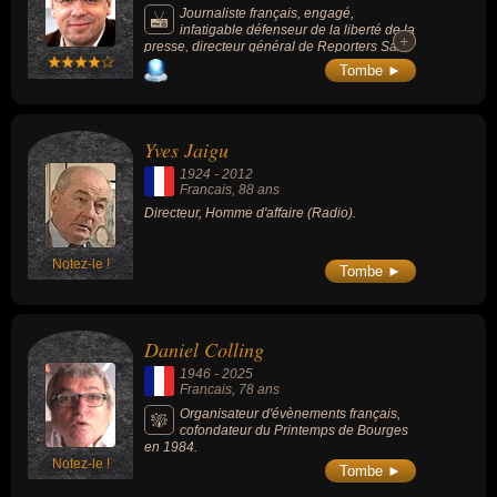
Journaliste français, engagé,
infatigable défenseur de la liberté de la
+
+
presse, directeur général de Reporters Sans
Frontières (RSF) de 2012 à sa mort en 2024.
Tombe ►
Yves Jaigu
1924
-
2012
Francais
, 88 ans
Directeur, Homme d'affaire (Radio).
Notez-le !
Tombe ►
Daniel Colling
1946
-
2025
Francais
, 78 ans
Organisateur d'évènements français,
cofondateur du Printemps de Bourges
en 1984.
Notez-le !
Tombe ►