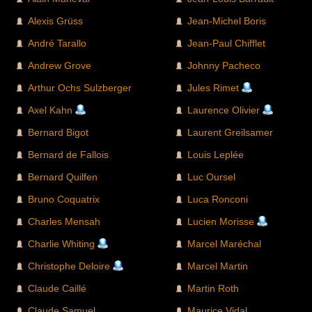
étrangers.
Alexis Grüss
Jean-Michel Boris
André Tarallo
Jean-Paul Chifflet
Andrew Grove
Johnny Pacheco
Arthur Ochs Sulzberger
Jules Rimet
Axel Kahn
Laurence Olivier
Bernard Bigot
Laurent Greilsamer
Bernard de Fallois
Louis Leplée
Bernard Quilfen
Luc Oursel
Bruno Coquatrix
Luca Ronconi
Charles Mensah
Lucien Morisse
Charlie Whiting
Marcel Maréchal
Christophe Deloire
Marcel Martin
Claude Caillé
Martin Roth
Claude Samuel
Maurice Vidal