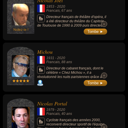
Nicolas Joel
qui concerne leurs nationalités au moment de leurs morts, ils
controverses avec les institutions
1953
-
2020
peuvent avoir été francais, anglais ou allemand par exemple.
zoologiques européennes, qui contestaient
Francais
, 67 ans
la pertinence éthique du dressage de
fauves). Il a acquis une notoriété en tant
Directeur français de théâtre d'opéra, il
qu'essayiste grâce à son ouvrage "La Bête
a été directeur du théâtre du Capitole
+
+
du Gévaudan, l'innocence des loups" (1992),
de Toulouse de 1990 à 2009 puis directeur
qui défend une thèse historique réhabilitant
Notez-le !
de l'Opéra national de Paris de 2009 à 2014.
Tombe ►
le loup (lui a permis de devenir une figure
médiatique régulière, intervenant comme
spécialiste de la faune sauvage dans des
émissions de radio et de télévision).
Michou
1931
-
2020
Francais
, 88 ans
Directeur de cabaret français, dont le
célèbre « Chez Michou », il a
+
+
révolutionné les nuits parisiennes grâce à
son cabaret. Par son apparence
Tombe ►
vestimentaire extravagante et kitsch, dont de
fameuses lunettes bleues et un brushing
décoloré, il afficha très tôt son
homosexualité.
Nicolas Portal
1979
-
2020
Francais
, 40 ans
Cycliste français des années 2000,
reconverti directeur sportif de l'équipe
+
+