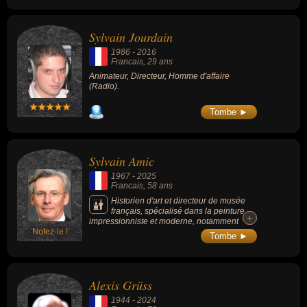
Robert Merle, Raymond Aron, Jacqueline de
Romilly et, dans le domaine des sciences
humaines, Fernand Braudel, Simone
Sylvain Jourdain
Bertière ou encore Charles Zorgbibe.
1986
-
2016
Francais
, 29 ans
Animateur, Directeur, Homme d'affaire
(Radio).
Tombe ►
Sylvain Amic
1967
-
2025
Francais
, 58 ans
Historien d'art et directeur de musée
français, spécialisé dans la peinture
+
+
impressionniste et moderne, notamment
Notez-le !
directeur du Musée d’Orsay depuis 2024,
Tombe ►
après avoir dirigé les musées de Rouen.
Alexis Grüss
1944
-
2024