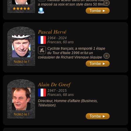
meilleur acteur dans un second rôle, il
+
+
a imposé sa voix et son style dans 50 films
environ. Figure de films de Jacques Audiard,
Tombe ►
il est connu pour ses rôle dans « Stavisky »
(1974, biopic, avec Jean-Paul Belmondo), «
De battre mon cœur s’est arrêté » (2005,
drame, avec Romain Duris), « Un prophète »
Pascal Hervé
(2009, gangster), « Quai d’Orsay » (2013,
comédie, avec Thierry Lhermitte), « Au revoir
1964
-
2024
là-haut » (2017, historique, avec Albert
Francais
, 60 ans
Dupontel).
Cycliste français, a remporté 1 étape
du Tour d'Italie 1996 et fut un
+
+
coéquipier de Richard Virenque (équipe
Notez-le !
Festina éjectée du Tour de France 1998).
Tombe ►
Devenu directeur sportif de l'équipe
Garneau-Québecor.
Alain De Greef
1947
-
2015
Francais
, 68 ans
Directeur, Homme d'affaire (Business,
Télévision).
Notez-le !
Tombe ►