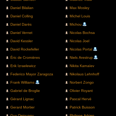
Daniel Bilalian
Max Mosley
Daniel Colling
Michel Louis
Daniel Darès
Michou
Daniel Vernet
Nicolas Bochsa
David Kessler
Nicolas Joel
David Rockefeller
Nicolas Portal
Éric de Cromières
Niels Arestrup
Erik Izraelewicz
Nikita Kamaïev
Federico Mayor Zaragoza
Nikolaus Lehnhoff
Frank Williams
Norbert Zongo
Gabriel de Broglie
Olivier Royant
Gérard Lignac
Pascal Hervé
Gerard Mortier
Patrick Buisson
Guy Dejouany
Philippe Adrien