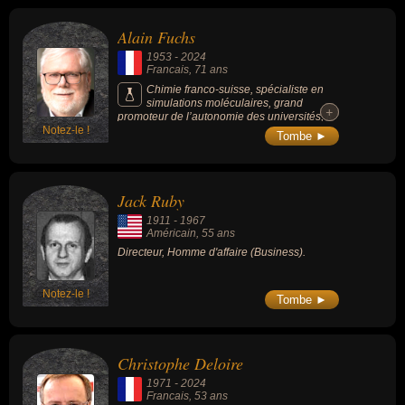
directeur de recherche à l'Inserm, directeur
de l'Institut Cochin, président de l'université
Alain Fuchs
Paris-Descartes de 2007 à 2011 puis de la
Ligue nationale contre le cancer de 2019 à
1953
-
2024
2021.
Francais
, 71 ans
Chimie franco-suisse, spécialiste en
simulations moléculaires, grand
+
+
promoteur de l’autonomie des universités, il
Notez-le !
est président du CNRS de 2010 à 2017. Il
Tombe ►
préside l'Université PSL (Paris Sciences et
Lettres) de 2017 à 2024.
Jack Ruby
1911
-
1967
Américain
, 55 ans
Directeur, Homme d'affaire (Business).
Notez-le !
Tombe ►
Christophe Deloire
1971
-
2024
Francais
, 53 ans