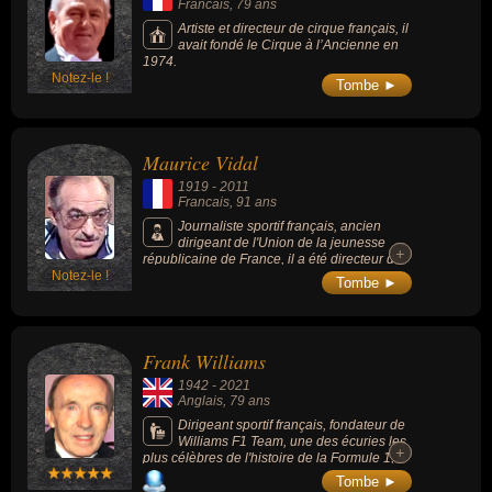
Francais
, 79 ans
Artiste et directeur de cirque français, il
avait fondé le Cirque à l’Ancienne en
1974.
Notez-le !
Tombe ►
Maurice Vidal
1919
-
2011
Francais
, 91 ans
Journaliste sportif français, ancien
dirigeant de l'Union de la jeunesse
+
+
républicaine de France, il a été directeur de
Notez-le !
l'hebdomadaire Miroir Sprint et de plusieurs
Tombe ►
magazines sportifs spécialisés.
Frank Williams
1942
-
2021
Anglais
, 79 ans
Dirigeant sportif français, fondateur de
Williams F1 Team, une des écuries les
+
+
plus célèbres de l'histoire de la Formule 1, 9
fois championne du monde.
Tombe ►