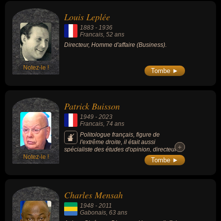
Chase) pendant près de 35 ans et en a fait
l'une des banques américaines les mieux
Louis Leplée
représentées à l'étranger. Il fut l'un des
hommes les plus riches du monde et l'ami de
1883
-
1936
Jimmy Carter & de Bill Clinton.
Francais
, 52 ans
Directeur, Homme d'affaire (Business).
Notez-le !
Tombe ►
Patrick Buisson
1949
-
2023
Francais
, 74 ans
Politologue français, figure de
l'extrême droite, il était aussi
+
+
spécialiste des études d'opinion, directeur
Notez-le !
général de la chaîne Histoire de 2007 à
Tombe ►
2018, ainsi que conseiller du président
Nicolas Sarkozy de 2007 à 2012.
Charles Mensah
1948
-
2011
Gabonais
, 63 ans