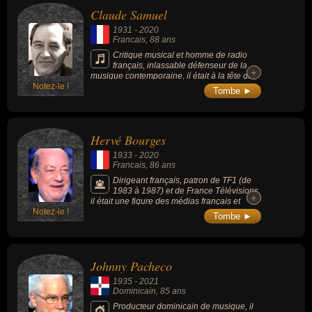
Claude Samuel
1931
-
2020
Francais
, 88 ans
Critique musical et homme de radio
français, inlassable défenseur de la
+
+
musique contemporaine, il était à la tête des
Notez-le !
festivals de Royan et de la Rochelle. Proche
Tombe ►
de Pierre Boulez, il fut aussi directeur de la
musique à Radio France entre 1989 et 1996.
Hervé Bourges
1933
-
2020
Francais
, 86 ans
Dirigeant français, patron de TF1 (de
1983 à 1987) et de France Télévisions,
+
+
il était une figure des médias français et
Notez-le !
président du CSA (Conseil Supérieur de
Tombe ►
l’Audiovisuel) de 1995 à 2001. Il adorait le
pouvoir et a été un fidèle de François
Mitterrand, puis de Jacques Chirac.
Johnny Pacheco
1935
-
2021
Dominicain
, 85 ans
Producteur dominicain de musique, il