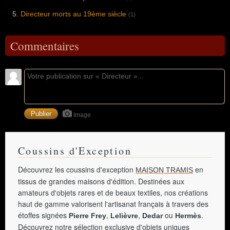
Directeur morts au 19ème siècle
(1)
Commentaires
Image
Coussins d'Exception
Découvrez les coussins d'exception
en
MAISON TRAMIS
tissus de grandes maisons d'édition. Destinées aux
amateurs d'objets rares et de beaux textiles, nos créations
haut de gamme valorisent l'artisanat français à travers des
étoffes signées
,
,
ou
.
Pierre Frey
Lelièvre
Dedar
Hermès
Découvrez notre sélection exclusive d'objets uniques