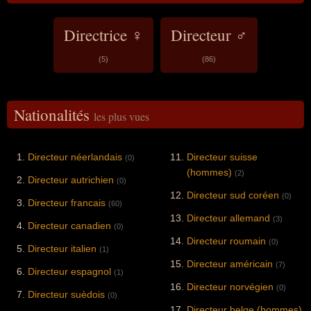
Directrice ♀
Directeur ♂
(5)
(86)
Nationalités
les plus vues
Directeur néerlandais
Directeur suisse
(0)
(hommes)
(2)
Directeur autrichien
(0)
Directeur sud coréen
(0)
Directeur francais
(60)
Directeur allemand
(3)
Directeur canadien
(0)
Directeur roumain
(0)
Directeur italien
(1)
Directeur américain
(7)
Directeur espagnol
(1)
Directeur norvégien
(0)
Directeur suèdois
(0)
Directeur belge (hommes)