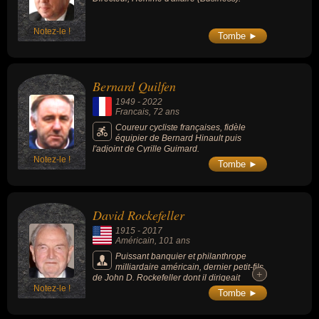
Notez-le !
Tombe ►
Bernard Quilfen
1949
-
2022
Francais
, 72 ans
Coureur cycliste françaises, fidèle
équipier de Bernard Hinault puis
l'adjoint de Cyrille Guimard.
Notez-le !
Tombe ►
David Rockefeller
1915
-
2017
Américain
, 101 ans
Puissant banquier et philanthrope
milliardaire américain, dernier petit-fils
+
+
de John D. Rockefeller dont il dirigeait
Notez-le !
l'empire familial fondé par son grand-père à
Tombe ►
la fin du XIXe siècle. Il a créé la Chase
Manhattan Bank (devenue JP Morgan