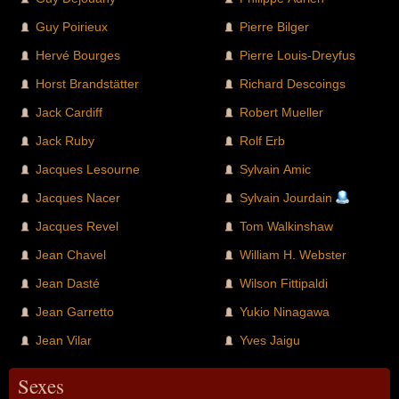
Guy Poirieux
Pierre Bilger
Hervé Bourges
Pierre Louis-Dreyfus
Horst Brandstätter
Richard Descoings
Jack Cardiff
Robert Mueller
Jack Ruby
Rolf Erb
Jacques Lesourne
Sylvain Amic
Jacques Nacer
Sylvain Jourdain
Jacques Revel
Tom Walkinshaw
Jean Chavel
William H. Webster
Jean Dasté
Wilson Fittipaldi
Jean Garretto
Yukio Ninagawa
Jean Vilar
Yves Jaigu
Sexes