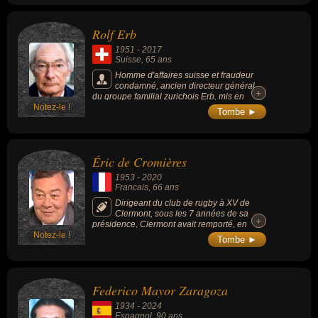
Rolf Erb
1951
-
2017
Suisse
, 65 ans
Homme d'affaires suisse et fraudeur
condamné, ancien directeur général
+
+
du groupe familial zurichois Erb, mis en
Notez-le !
faillite en 2003, laissant un trou de plus de 2
Tombe ►
milliards de francs auprès de 82 banques
(2e plus grande faillite de l'histoire
économique de la Suisse, après celle du
groupe Swissair).
Éric de Cromières
1953
-
2020
Francais
, 66 ans
Dirigeant du club de rugby à XV de
Clermont, sous les 7 années de sa
+
+
présidence, Clermont avait remporté, en
Notez-le !
2017, son 2ème titre de champion de France
Tombe ►
(après celui de 2010), et joué 2 autres finales
de Top 14 (2015, 2019). Sur la scène
européenne, l'équipe de Clermont avait été 2
fois finaliste de la Coupe d'Europe (2015,
Federico Mayor Zaragoza
2017) et avait gagné le Challenge européen,
en 2019.
1934
-
2024
Espagnol
, 90 ans