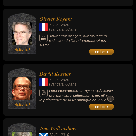
Olivier Royant
1962
-
2020
Francais
, 58 ans
Journaliste français, directeur de la
rédaction de l'hebdomadaire Paris
Match.
Notez-le !
Tombe ►
David Kessler
1959
-
2020
Francais
, 60 ans
Haut fonctionnaire français, spécialiste
des questions culturelles, conseiller à
+
+
la présidence de la République de 2012 à
Notez-le !
2014 (conseiller culture et communication
Tombe ►
auprès du président de la République
Française).
Tom Walkinshaw
1946
-
2010