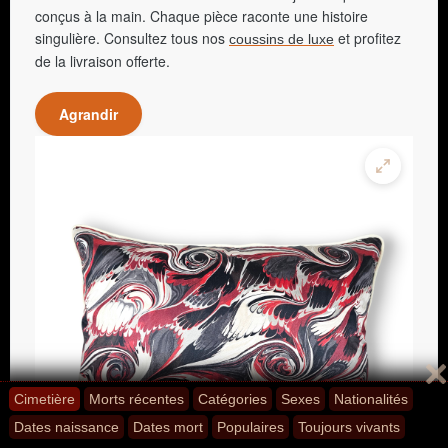
conçus à la main. Chaque pièce raconte une histoire
singulière. Consultez tous nos
et profitez
coussins de luxe
de la livraison offerte.
Agrandir
Cimetière
Morts récentes
Catégories
Sexes
Nationalités
Dates naissance
Dates mort
Populaires
Toujours vivants