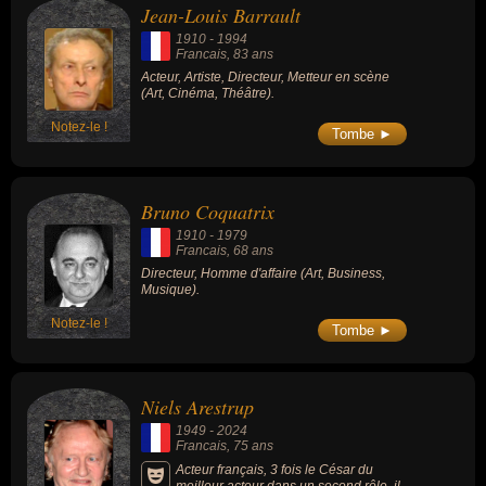
Jean-Louis Barrault
1910
-
1994
Francais
, 83 ans
Acteur, Artiste, Directeur, Metteur en scène
(Art, Cinéma, Théâtre).
Notez-le !
Tombe ►
Bruno Coquatrix
1910
-
1979
Francais
, 68 ans
Directeur, Homme d'affaire (Art, Business,
Musique).
Notez-le !
Tombe ►
Niels Arestrup
1949
-
2024
Francais
, 75 ans
Acteur français, 3 fois le César du