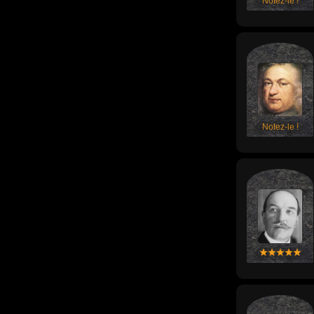
Notez-le !
Notez-le !