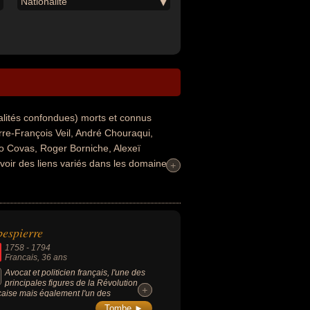
Nationalité
alités confondues) morts et connus
re-François Veil, André Chouraqui,
o Covas, Roger Borniche, Alexeï
voir des liens variés dans les domaines
+
+
litique de droite, de la mafia, de la politique
 chef de la police, fonctionnaire, haut
scendant de célébrité, artiste, écrivain,
gression, victime de meurtre, diplomate,
espierre
prisonnier. En ce qui concerne leurs
1758
-
1794
, italien, brésilien ou russe par exemple.
Francais
, 36 ans
Avocat et politicien français, l'une des
principales figures de la Révolution
+
+
çaise mais également l'un des
onnages les plus controversés de cette
Tombe ►