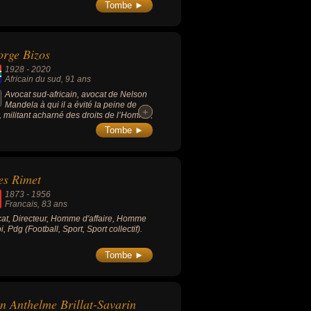
Tombe ►
rge Bizos
1928
-
2020
Africain du sud
, 91 ans
Avocat sud-africain, avocat de Nelson
Mandela à qui il a évité la peine de
+
+
, militant acharné des droits de l’Homme,
milité contre l'apartheid et fut le
Tombe ►
agnon de route du congrès national
cain. Sa longue carrière est indissociable
’histoire politique récente de l’Afrique du
.
es Rimet
1873
-
1956
Francais
, 83 ans
at, Directeur, Homme d'affaire, Homme
i, Pdg (Football, Sport, Sport collectif).
Tombe ►
n Anthelme Brillat-Savarin