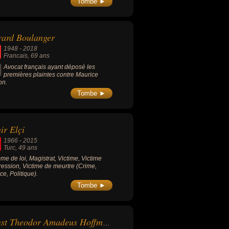
Tombe ►
ard Boulanger
1948
-
2018
Francais
, 69 ans
Avocat français ayant déposé les
premières plaintes contre Maurice
on.
Tombe ►
ir Elçi
1966
-
2015
Turc
, 49 ans
e de loi, Magistrat, Victime, Victime
ression, Victime de meurtre (Crime,
ce, Politique).
Tombe ►
Ernst Theodor Amadeus Hoffmann