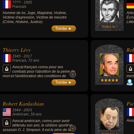
???? -
1995
Francais
Homme de loi, Juge, Magistrat, Victime,
Arti
Victime d'agression, Victime de meurtre
Écri
(Crime, Histoire, Justice).
Litt
Notez-le !
Tombe ►
Thierry Lévy
Rob
1945
-
2017
Francais
, 72 ans
Avocat français connu pour ses
combats pour l'abolition de la peine de
+
+
mort et l'amélioration des conditions de
mort 
détention.
Parl
Tombe ►
Mitt
succ
à 19
de 1
Robert Kardashian
Pie
Sein
enga
1944
-
2003
la r
Américain
, 59 ans
d'év
Avoc
lutt
Avocat américain, connu pour avoir
l'ho
défendu son ami, le célèbre sportif et
+
+
assassin O. J. Simpson. Il est le père de la