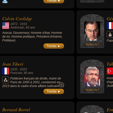
Tombe ►
Calvin Coolidge
Gér
1872
-
1933
Américain
, 60 ans
Avocat, Gouverneur, Homme d'état, Homme
de loi, Homme politique, Président (Histoire,
Politique).
Pap
Notez-le !
Tombe ►
Jean Tiberi
Tah
1935
-
2025
Francais
, 90 ans
Homm
Politicien français de droite, maire de
d'ag
Paris de 1995 à 2001, condamné en
+
+
Justi
2015 dans le cadre d'une affaire judiciaire de
faux électeurs.
Notez-le !
Tombe ►
Bernard Borrel