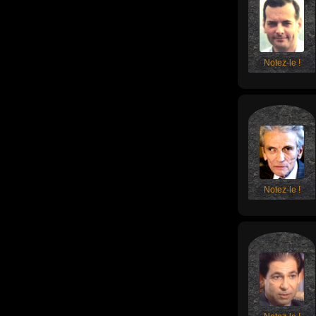
Notez-le !
Notez-le !