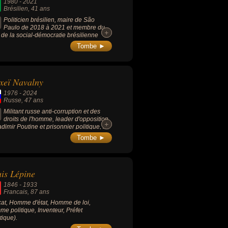
1980
-
2021
idente de Libera.
Brésilien
, 41 ans
Politicien brésilien, maire de São
Paulo de 2018 à 2021 et membre du
+
+
i de la social-démocratie brésilienne
DB).
Tombe ►
xeï Navalny
1976
-
2024
Russe
, 47 ans
Militant russe anti-corruption et des
droits de l'homme, leader d'opposition
+
+
adimir Poutine et prisonnier politique, il
reconnu par Amnesty International
Tombe ►
e prisonnier d'opinion et reçoit le prix
arov pour son activité en faveur des
ts de l'homme.
is Lépine
1846
-
1933
Francais
, 87 ans
at, Homme d'état, Homme de loi,
e politique, Inventeur, Préfet
tique).