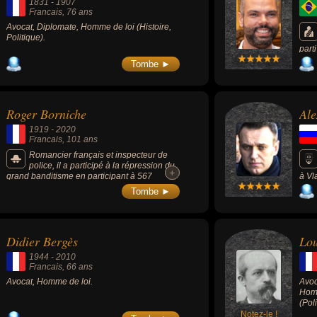
1831
-
1907
son évolution politique spectaculaire,
prés
Francais
, 76 ans
passant du statut de critique féroce de
Avocat, Diplomate, Homme de loi (Histoire,
Donald Trump en 2016 à celui de conseiller
Politique).
de confiance et de défenseur acharné de
l'ancien président, a joué un rôle déterminant
part
dans la confirmation très contestée du juge
(PS
Tombe ►
conservateur Brett Kavanaugh à la Cour
suprême en 2018.
Roger Borniche
Ale
1919
-
2020
Francais
, 101 ans
Romancier français et inspecteur de
police, il a participé à la répression du
+
+
grand banditisme en participant à 567
à Vl
arrestations. Il a publié 28 livres dont certains
est 
Tombe ►
ont inspiré le cinéma.
comm
Sakh
droi
Didier Bergès
Lou
1944
-
2010
Francais
, 66 ans
Avocat, Homme de loi.
Avoc
Homm
(Poli
Notez-le !