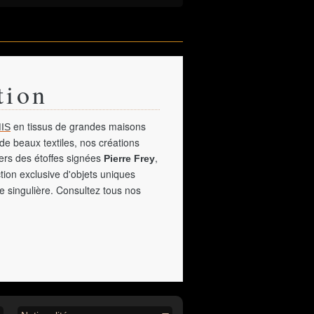
tion
en tissus de grandes maisons
IS
de beaux textiles, nos créations
vers des étoffes signées
,
Pierre Frey
tion exclusive d'objets uniques
e singulière. Consultez tous nos