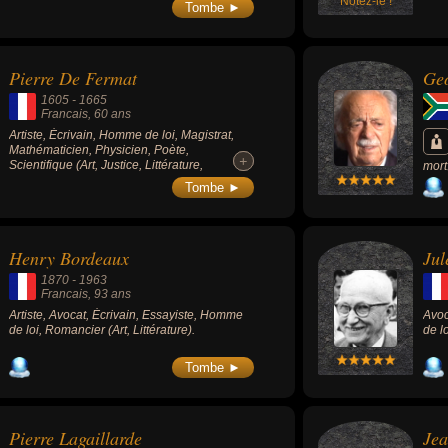
célèbre Kim Kardashian.
Notez-le !
Tombe ►
Pierre De Fermat
Geo
1605
-
1665
Francais
, 60 ans
Artiste, Écrivain, Homme de loi, Magistrat,
Mathématicien, Physicien, Poète,
+
+
Scientifique (Art, Justice, Littérature,
mort
Science).
il a 
Tombe ►
comp
afri
de l
Sud
Henry Bordeaux
Jul
1870
-
1963
Francais
, 93 ans
Artiste, Avocat, Écrivain, Essayiste, Homme
Avoc
de loi, Romancier (Art, Littérature).
de lo
Tombe ►
Pierre Lagaillarde
Jea