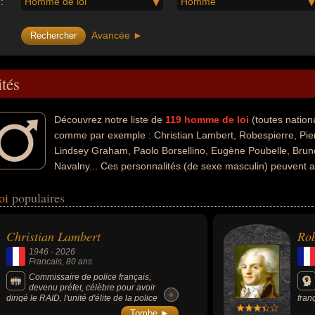
:
Homme de loi
Homme
Avancée ►
ités
Découvrez notre liste de
119
homme de loi
(toutes nation
comme par exemple : Christian Lambert, Robespierre, Pier
Lindsey Graham, Paolo Borsellino, Eugène Poubelle, Brun
Navalny... Ces personnalités (de sexe masculin) peuvent a
'histoire, de la politique, de la guerre, de l'art, de la littérature, de la po
oi
populaires
gression ou de la corruption. Ces célébrités peuvent également avoir été
me d'état, policier, préfet, avocat, homme politique, révolutionnaire, de
taire, sénateur, frère de célébrité, juge, magistrat, victime, victime d'a
Christian Lambert
Rob
mancier, romancier policier, militant, militant des droits de l'homme ou 
1946
-
2026
ment de leurs morts, ils peuvent avoir été francais, israelien, américain
Francais
, 80 ans
Commissaire de police français,
devenu préfet, célèbre pour avoir
+
+
dirigé le RAID, l'unité d'élite de la police
fran
nationale, et notamment pour avoir mené
pers
Tombe ►