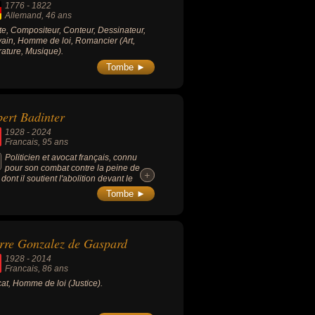
1776
-
1822
Allemand
, 46 ans
ste, Compositeur, Conteur, Dessinateur,
vain, Homme de loi, Romancier (Art,
érature, Musique).
Tombe ►
ert Badinter
1928
-
2024
Francais
, 95 ans
Politicien et avocat français, connu
pour son combat contre la peine de
+
+
dont il soutient l'abolition devant le
ement en 1981, proche de François
Tombe ►
errand, membre du Parti socialiste, il est
essivement garde des Sceaux de 1981
86, président du Conseil constitutionnel
986 à 1995 et sénateur des Hauts-de-
rre Gonzalez de Gaspard
e de 1995 à 2011. Tout au long de son
gement politique, il prend position pour
1928
-
2014
éinsertion des détenus, pour une série
Francais
, 86 ans
olutions du Code pénal ainsi que pour la
at, Homme de loi (Justice).
e contre l'antisémitisme et contre
mophobie.