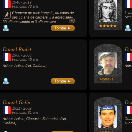
1946
-
2019
Francais
, 73 ans
Inve
Chanteur de rock français, au cours de
Scie
ses 55 ans de carrière, il a enregistré
+
+
33 albums studio et 3 albums live.
Admirateur inconditionnel d'Elvis Presley,
Tombe ►
Johnny Cash et Gene Vincent, il est, avec
Eddy Mitchell et Johnny Hallyday, un de ceux
qui ont introduit le rock'n'roll en France.
Daniel Rialet
Dom
1960
-
2006
Francais
, 46 ans
Acteur, Artiste (Art, Cinéma).
Arti
Notez-le !
Tombe ►
Daniel Gelin
Do
1921
-
2002
Francais
, 81 ans
Acteur, Artiste, Cinéaste, Scénariste (Art,
Cour
Cinéma).
sur 