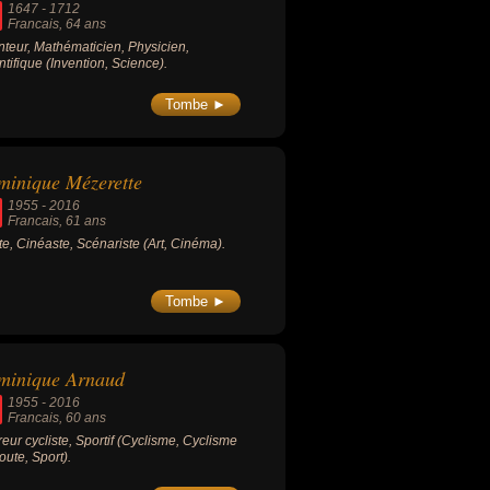
1647
-
1712
Francais
, 64 ans
nteur, Mathématicien, Physicien,
ntifique (Invention, Science).
Tombe ►
inique Mézerette
1955
-
2016
Francais
, 61 ans
ste, Cinéaste, Scénariste (Art, Cinéma).
Tombe ►
minique Arnaud
1955
-
2016
Francais
, 60 ans
eur cycliste, Sportif (Cyclisme, Cyclisme
route, Sport).