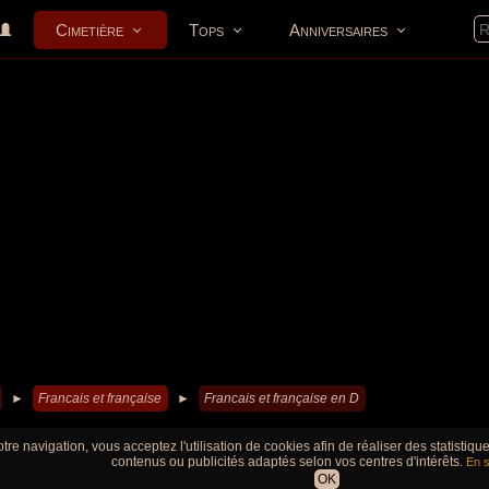
Cimetière
Tops
Anniversaires
►
Francais et française
►
Francais et française en D
tre navigation, vous acceptez l'utilisation de cookies afin de réaliser des statistiq
contenus ou publicités adaptés selon vos centres d'intérêts.
En s
OK