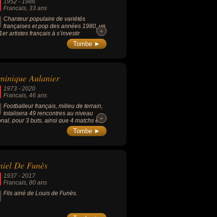
1952
-
1986
Francais
, 33 ans
Chanteur populaire de variétés
françaises et pop des années 1980, un
+
+
1er artistes français à s’investir
onnellement dans l'humanitaire.
Tombe ►
inique Aulanier
1973
-
2020
Francais
, 46 ans
Footballeur français, milieu de terrain,
totalisera 49 rencontres au niveau
+
+
onal, pour 3 buts, ainsi que 4 matchs en
e des coupes 1997 avec 2 buts à son
Tombe ►
.
iel De Funès
1937
-
2017
Francais
, 80 ans
Fils ainé de Louis de Funès.