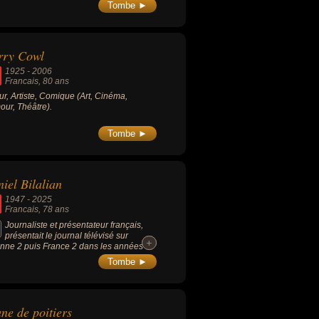
Tombe ►
rry Cowl
1925
-
2006
Francais
, 80 ans
ur, Artiste, Comique (Art, Cinéma,
ur, Théâtre).
Tombe ►
iel Bilalian
1947
-
2025
Francais
, 78 ans
Journaliste et présentateur français,
présentait le journal télévisé sur
+
+
nne 2 puis France 2 dans les années
, 1990, et 2000. Il est ensuite directeur
Tombe ►
sports de France Télévisions de 2005 à
.
ne de poitiers