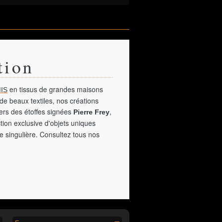
tion
en tissus de grandes maisons
IS
de beaux textiles, nos créations
vers des étoffes signées
,
Pierre Frey
tion exclusive d'objets uniques
e singulière. Consultez tous nos