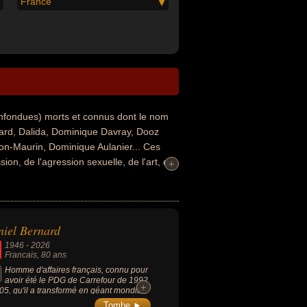
France
nfondues) morts et connus dont le nom
ard, Dalida, Dominique Davray, Dooz
on-Maurin, Dominique Aulanier... Ces
on, de l'agression sexuelle, de l'art, de
+
+
sique, du cinéma, du rap, de variétés, du
sport collectif. Ces célébrités peuvent
loi, photographe, homme d'affaire,
eur, doubleur, footballeur ou sportif. En
iel Bernard
ois par exemple.
1946
-
2026
Francais
, 80 ans
Homme d'affaires français, connu pour
avoir été le PDG de Carrefour de 1992
+
+
05, qu'il a transformé en géant mondial
a distribution, a marqué le secteur du
Tombe ►