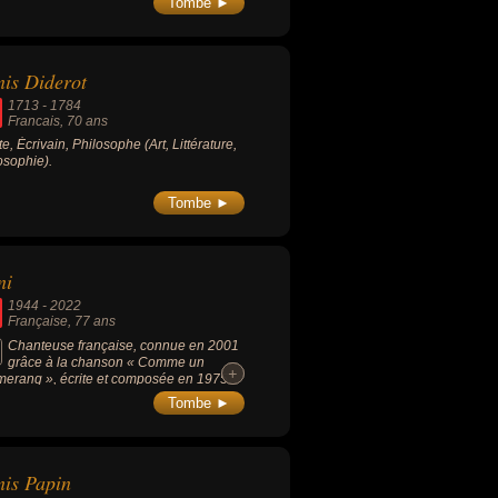
Tombe ►
is Diderot
1713
-
1784
Francais
, 70 ans
te, Écrivain, Philosophe (Art, Littérature,
osophie).
Tombe ►
ni
1944
-
2022
Française
, 77 ans
Chanteuse française, connue en 2001
grâce à la chanson « Comme un
+
+
erang », écrite et composée en 1975
Serge Gainsbourg, et qu'elle interprète
Tombe ►
uo avec Étienne Daho.
is Papin