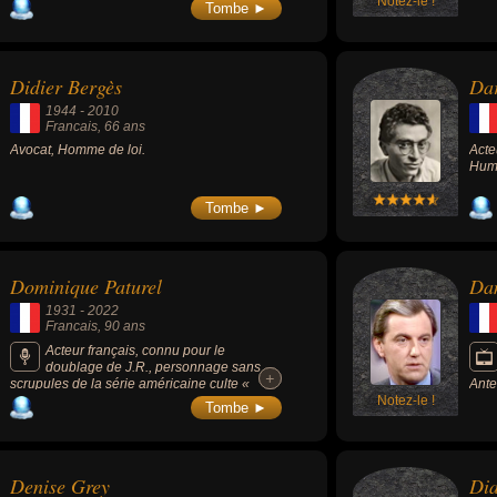
Notez-le !
Tombe ►
Didier Bergès
Da
1944
-
2010
Francais
, 66 ans
Avocat, Homme de loi.
Acte
Humo
Tombe ►
Dominique Paturel
Dan
1931
-
2022
Francais
, 90 ans
Acteur français, connu pour le
doublage de J.R., personnage sans
+
+
scrupules de la série américaine culte «
Ante
Dallas » (1978-1991, drame).
Notez-le !
1980
Tombe ►
des 
2016
Denise Grey
Dia