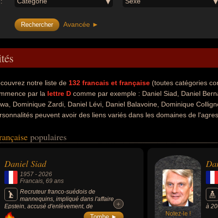
:
Catégorie
Sexe
Avancée ►
ités
couvrez notre liste de
132
francais et française
(toutes catégories co
mmence par la
lettre D
comme par exemple : Daniel Siad, Daniel Bern
wa, Dominique Zardi, Daniel Lévi, Daniel Balavoine, Dominique Collign
rsonnalités peuvent avoir des liens variés dans les domaines de l'agressi
dnapping, de la mode, de la photographie, du viol, du business, de la mu
française
populaires
 du jeux vidéo, de la télévision, du théâtre, du football, du sport ou du 
té accusé d'agression sexuelle, accusé d'enlèvement, artiste, hors-la-
teur, musicien, acteur, rappeur, chanteur de variétés, pianiste, composit
Daniel Siad
Dan
eurs nationalités au moment de leurs morts, ils peuvent avoir été suèd
1957
-
2026
Francais
, 69 ans
Recruteur franco-suédois de
mannequins, impliqué dans l'affaire
+
+
Epstein, accusé d'enlèvement, de
à 20
séquestration et de viol, connu du grand
Notez-le !
de l
Tombe ►