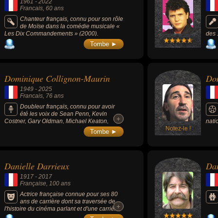
1961
-
2022
Francais
, 60 ans
Chanteur français, connu pour son rôle
de Moïse dans la comédie musicale «
Les Dix Commandements » (2000).
des 
pers
Tombe ►
Dominique Collignon-Maurin
Dom
1949
-
2025
Francais
, 76 ans
Doubleur français, connu pour avoir
été les voix de Sean Penn, Kevin
+
+
Costner, Gary Oldman, Michael Keaton,
nati
Kevin Bacon, Christopher Walken, Willem
Notez-le !
Coup
Tombe ►
Dafoe...
actif
Danielle Darrieux
Dan
1917
-
2017
Française
, 100 ans
Actrice française connue pour ses 80
ans de carrière dont sa traversée de
+
+
l'histoire du cinéma parlant et d'une carrière
parmi les plus longues du cinéma avec plus