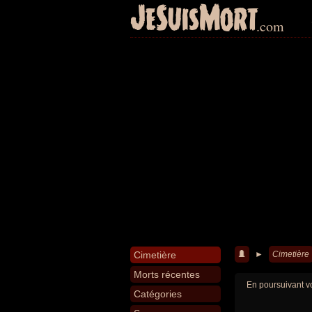
JeSuisMort
.com
Cimetière
►
Cimetière
Morts récentes
En poursuivant vo
Catégories