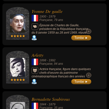
radium.
Yvonne De gaulle
1900
-
1979
Française
, 79 ans
Épouse de Charles de Gaulle,
président de la République française
+
+
du 8 janvier 1959 au 28 avril 1969, réputée
très discrète (bien que présente sur de
Tombe ►
nombreuses photos et vidéos, elle ne donna
jamais aucune interview et on ne connaît pas
le son de sa voix), elle était surnommée «
Tante Yvonne » par les Français.
Arletty
1898
-
1992
Française
, 94 ans
Actrice française, figure dans quelques
chefs-d'oeuvre du patrimoine
+
+
cinématographique français des années
1930 et 1940 : « Hôtel du Nord » (1938), «
Tombe ►
Le Jour se lève » (1939), « Les Visiteurs du
soir » (1942), « Les Enfants du paradis »
(1945), 4 films de Marcel Carné, les 3
derniers dialogués par Jacques Prévert.
Bernadette Soubirous
1844
-
1879
Française
, 35 ans