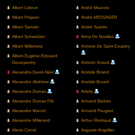
Albert Lebrun
André Maurois
Albert Préjean
André MESSAGER
Albert Samain
André Suarès
Albert Schweitzer
Anna De Noailles
Albert Willemetz
Antoine De Saint-Exupéry
Albert-Eugène-Édouard
Decarpentry
Antonin Artaud
Alexandra David-Néel
Aristide Briand
Alexandre Alekhine
Aristide Bruant
Alexandre Dumas
Arletty
Alexandre Dumas Fils
Armand Barbès
Alexandre Marcel
Armand Peugeot
Alexandre Millerand
Arthur Rimbaud
Alexis Carrel
Auguste Angellier