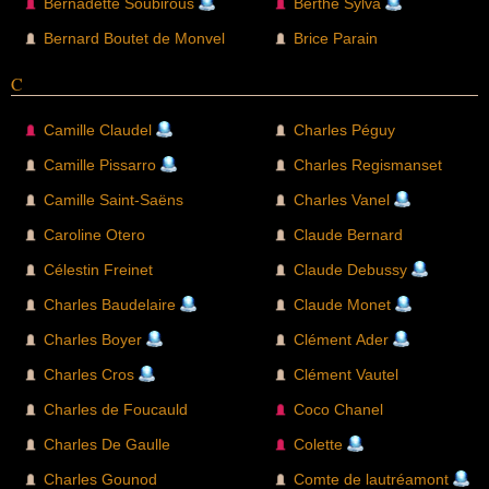
Bernadette Soubirous
Berthe Sylva
Bernard Boutet de Monvel
Brice Parain
C
Camille Claudel
Charles Péguy
Camille Pissarro
Charles Regismanset
Camille Saint-Saëns
Charles Vanel
Caroline Otero
Claude Bernard
Célestin Freinet
Claude Debussy
Charles Baudelaire
Claude Monet
Charles Boyer
Clément Ader
Charles Cros
Clément Vautel
Charles de Foucauld
Coco Chanel
Charles De Gaulle
Colette
Charles Gounod
Comte de lautréamont