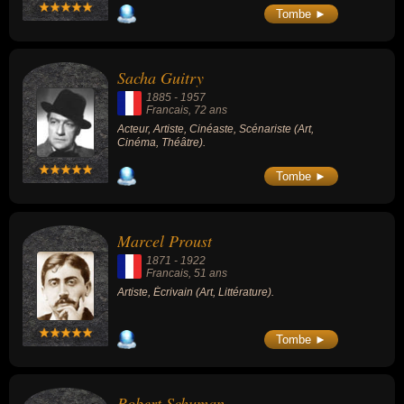
Tombe ►
Sacha Guitry
1885
-
1957
Francais
, 72 ans
Acteur, Artiste, Cinéaste, Scénariste (Art,
Cinéma, Théâtre).
Tombe ►
Marcel Proust
1871
-
1922
Francais
, 51 ans
Artiste, Écrivain (Art, Littérature).
Tombe ►
Robert Schuman