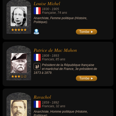
Louise Michel
1830
-
1905
Française
, 74 ans
Anarchiste, Femme politique (Histoire,
Politique).
Tombe ►
Patrice de Mac Mahon
1808
-
1893
Francais
, 85 ans
Président de la République française
et maréchal de France, 3e président de
1873 à 1879.
Tombe ►
Ravachol
1859
-
1892
Francais
, 32 ans
Anarchiste, Homme politique (Histoire,
Politique).