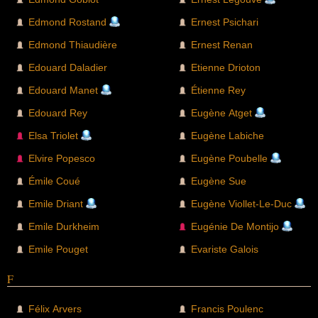
Edmond Rostand
Ernest Psichari
Edmond Thiaudière
Ernest Renan
Edouard Daladier
Etienne Drioton
Edouard Manet
Étienne Rey
Edouard Rey
Eugène Atget
Elsa Triolet
Eugène Labiche
Elvire Popesco
Eugène Poubelle
Émile Coué
Eugène Sue
Emile Driant
Eugène Viollet-Le-Duc
Emile Durkheim
Eugénie De Montijo
Emile Pouget
Evariste Galois
F
Félix Arvers
Francis Poulenc