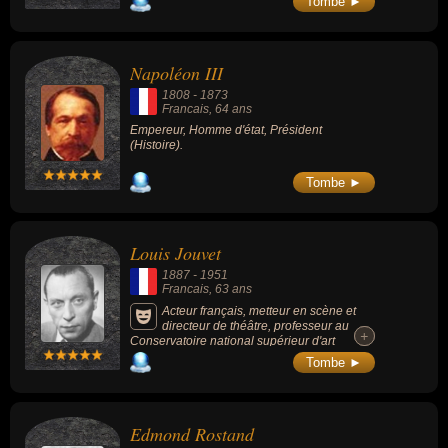
Tombe ►
Napoléon III
1808
-
1873
Francais
, 64 ans
Empereur, Homme d'état, Président
(Histoire).
Tombe ►
Louis Jouvet
1887
-
1951
Francais
, 63 ans
Acteur français, metteur en scène et
directeur de théâtre, professeur au
+
+
Conservatoire national supérieur d'art
dramatique, connu pour ses rôles dans les
Tombe ►
films : Les Bas-fonds (1936), Drôle de drame
(1937, comédie), Hôtel du Nord (1938,
comédie/drame), Quai des Orfèvres (1947,
policier) ou Knock (1951, comédie).
Edmond Rostand