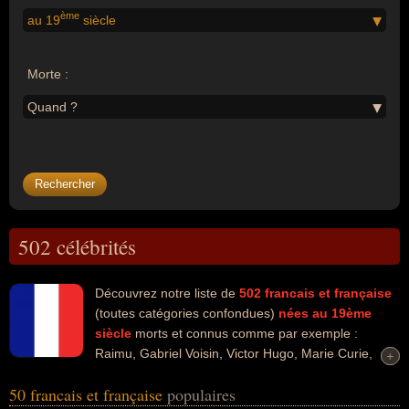
ème
au 19
siècle
Morte :
Quand ?
502 célébrités
Découvrez notre liste de
502
francais et française
(toutes catégories confondues)
nées au 19ème
siècle
morts et connus comme par exemple :
Raimu, Gabriel Voisin, Victor Hugo, Marie Curie,
+
+
Jean Jaurès, Yvonne De gaulle, Arletty, Bernadette Soubirous,
50 francais et française
populaires
Philippe Soupault, Louis-Ferdinand Céline... Ces personnalités