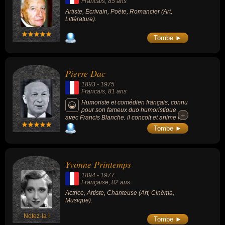
Francais
, 85 ans
Artiste, Écrivain, Poète, Romancier (Art,
Littérature).
Tombe ►
Pierre Dac
1893
-
1975
Francais
, 81 ans
Humoriste et comédien français, connu
pour son fameux duo humoristique
+
+
avec Francis Blanche, il conçoit et anime les
populaires séries radiophoniques « Signé
Tombe ►
Furax » (1968-1969) et « Bons baisers de
partout » (1966-1974). Il est le créateur du
journal humoristique L'Os à moelle (1930),
est l'inventeur du Schmilblick (objet
Yvonne Printemps
rigoureusement intégral qui ne sert
absolument à rien et peut donc servir à tout)
1894
-
1977
et popularise l'expression « loufoque ».
Française
, 82 ans
Actrice, Artiste, Chanteuse (Art, Cinéma,
Musique).
Notez-la !
Tombe ►