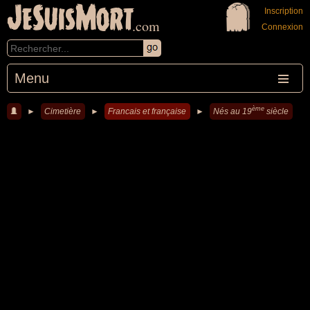
JeSuisMort
Inscription
.com
Connexion
Menu
ème
►
Cimetière
►
Francais et française
►
Nés au 19
siècle