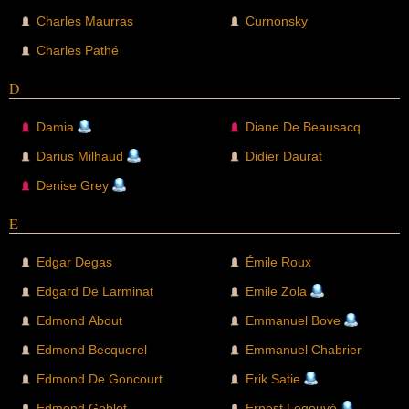
Charles Maurras
Curnonsky
Charles Pathé
D
Damia
Diane De Beausacq
Darius Milhaud
Didier Daurat
Denise Grey
E
Edgar Degas
Émile Roux
Edgard De Larminat
Emile Zola
Edmond About
Emmanuel Bove
Edmond Becquerel
Emmanuel Chabrier
Edmond De Goncourt
Erik Satie
Edmond Goblot
Ernest Legouvé