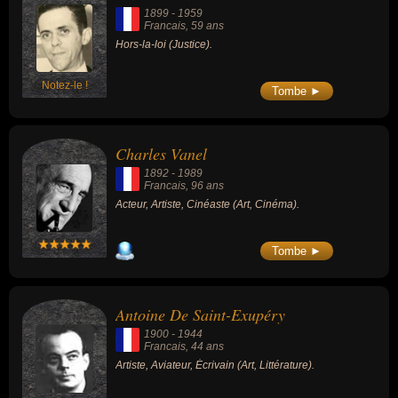
1899
-
1959
Francais
, 59 ans
Hors-la-loi (Justice).
Notez-le !
Tombe ►
Charles Vanel
1892
-
1989
Francais
, 96 ans
Acteur, Artiste, Cinéaste (Art, Cinéma).
Tombe ►
Antoine De Saint-Exupéry
1900
-
1944
Francais
, 44 ans
Artiste, Aviateur, Écrivain (Art, Littérature).