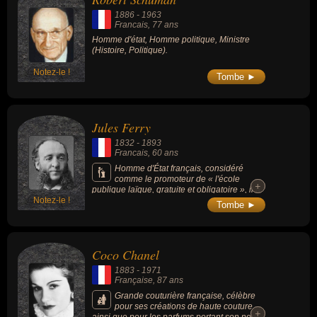
1886
-
1963
Francais
, 77 ans
Homme d'état, Homme politique, Ministre
(Histoire, Politique).
Notez-le !
Tombe ►
Jules Ferry
1832
-
1893
Francais
, 60 ans
Homme d'État français, considéré
comme le promoteur de « l'école
+
+
publique laïque, gratuite et obligatoire », il a
Notez-le !
été considéré, plusieurs décennies après sa
Tombe ►
mort, comme l'un des pères fondateurs de
l'identité républicaine. Il est l'auteur des lois
restaurant l'instruction obligatoire et gratuite
qui avait été instituée en 1793 (sous
Coco Chanel
l'impulsion de Louis-Joseph Charlier).
1883
-
1971
Française
, 87 ans
Grande couturière française, célèbre
pour ses créations de haute couture,
+
+