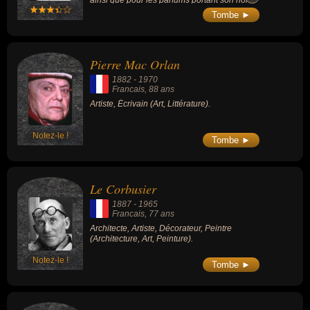
ainsi que pour les parfums portant son nom,
elle est à l'origine de la maison Chanel, «
Tombe ►
symbole de l'élégance française ».
Pierre Mac Orlan
1882
-
1970
Francais
, 88 ans
Artiste, Écrivain (Art, Littérature).
Notez-le !
Tombe ►
Le Corbusier
1887
-
1965
Francais
, 77 ans
Architecte, Artiste, Décorateur, Peintre
(Architecture, Art, Peinture).
Notez-le !
Tombe ►