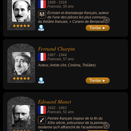
1868
-
1918
Francais
, 50 ans
Écrivain et dramaturge français, auteur
de l'une des pièces les plus connues
+
+
du théâtre français, « Cyrano de Bergerac »
(1897), époux de la poétesse Rosemonde
Tombe ►
Gérard et père de l'écrivain, biologiste et
académicien français Jean Rostand.
Fernand Charpin
1887
-
1944
Francais
, 57 ans
Acteur, Artiste (Art, Cinéma, Théâtre).
Tombe ►
Edouard Manet
1832
-
1883
Francais
, 51 ans
Peintre français majeur de la fin du
XIXe siècle, précurseur de la peinture
+
+
moderne qu'il affranchit de l'académisme (à