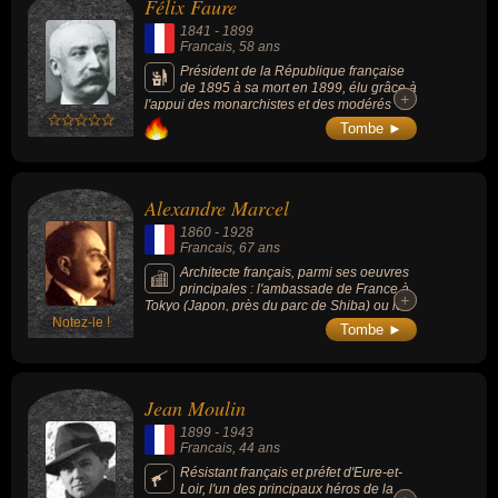
Félix Faure
1841
-
1899
Francais
, 58 ans
Président de la République française
de 1895 à sa mort en 1899, élu grâce à
+
+
l'appui des monarchistes et des modérés
ligués contre la candidature d'Henri Brisson,
Tombe ►
du centre-gauche, sa présidence est
d'emblée marquée par l'affaire Dreyfus, qui
divise la France en deux camps résolument
opposés. Les circonstances de sa mort,
Alexandre Marcel
survenue brutalement au palais de l'Élysée
quatre ans seulement après son élection à la
1860
-
1928
présidence de la République et alors qu'il se
Francais
, 67 ans
trouvait en compagnie de sa maîtresse
Marguerite Steinheil, sont entrées dans la
Architecte français, parmi ses oeuvres
postérité.
principales : l'ambassade de France à
+
+
Tokyo (Japon, près du parc de Shiba) ou le
Notez-le !
palais hindou pour le Baron Empain (Égypte,
Tombe ►
à Héliopolis).
Jean Moulin
1899
-
1943
Francais
, 44 ans
Résistant français et préfet d'Eure-et-
Loir, l'un des principaux héros de la