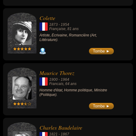
Colette
1873
-
1954
Française
, 81 ans
Artiste, Écrivaine, Romancière (Art,
Littérature).
Tombe ►
Maurice Thorez
1900
-
1964
Francais
, 64 ans
Homme d'état, Homme politique, Ministre
(Politique).
Tombe ►
Charles Baudelaire
1821
-
1867