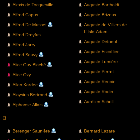
Alexis de Tocqueville
Auguste Bartholdi
Alfred Capus
Auguste Brizeux
Alfred De Musset
Auguste de Villiers de
L'Isle-Adam
Alfred Dreyfus
Auguste Detoeuf
Alfred Jarry
Auguste Escoffier
Alfred Sauvy
Auguste Lumière
Alice Guy Blaché
Auguste Perret
Alice Ozy
Auguste Renoir
Allan Kardec
Auguste Rodin
Aloysius Bertrand
Aurélien Scholl
Alphonse Allais
B
Berenger Saunière
Bernard Lazare