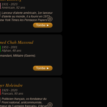
1931
-
2023
Américain
, 92 ans
Lanceur d'alerte américain, 1er lanceur
d'alerte au monde, il a fourni en 1971
+
+
ew York Times les Pentagon Papers (7
pages de documentation top-secrète
Tombe ►
rtenant au Pentagone et concernant le
essus décisionnel du gouvernement
ant la guerre du Viêt Nam). Il a reçu le
 Nobel alternatif en 2006.
med Chah Massoud
1953
-
2001
Afghan
, 48 ans
andant, Militaire (Guerre).
Tombe ►
er Holeindre
1929
-
2020
Francais
, 90 ans
Politicien français, co-fondateur du
Front national, anticommuniste,
+
+
nseur de l’«empire français», il fut un