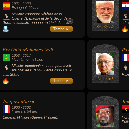
1921
-
2020
Espagnol
, 99 ans
Militaire espagnol, vétéran de la
Guerre d'Espagne et de la Seconde
+
+
Guerre mondiale, engagé en 1942 dans la
crim
deuxième division blindée du général
inte
Tombe ►
Leclerc, il a été avec ses compagnons de la
aprè
9e compagnie, le premier à entrer dans
mome
Paris, le 25 août 1944.
Ely Ould Mohamed Vall
Pau
1953
-
2017
Mauritanien
, 64 ans
Militaire mauritanien connu pour avoir
été chef de l'État du 3 août 2005 au 19
avril 2007.
Hake
Notez-le !
Tombe ►
Jacques Massu
Jon
1908
-
2002
Francais
, 94 ans
Général, Militaire (Guerre, Histoire).
Homm
Poli