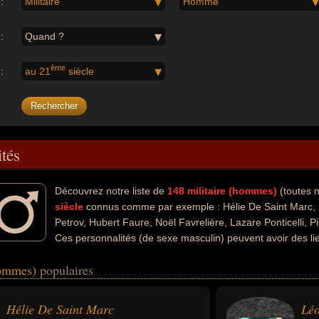
:
Militaire
Homme
:
Quand ?
ème
:
au 21
siècle
ités
Découvrez notre liste de
148
militaire (hommes)
(toutes 
siècle
connus comme par exemple : Hélie De Saint Marc, L
Petrov, Hubert Faure, Noël Favrelière, Lazare Ponticelli, P
Ces personnalités (de sexe masculin) peuvent avoir des li
sinat, du djihadisme, de l'homicide, de l'homicide volontaire, de la just
(hommes)
populaires
 record. Ces célébrités peuvent également avoir été commandant, résist
haut fonctionnaire. En ce qui concerne leurs nationalités au moment de 
u bolivien par exemple.
Hélie De Saint Marc
Léo