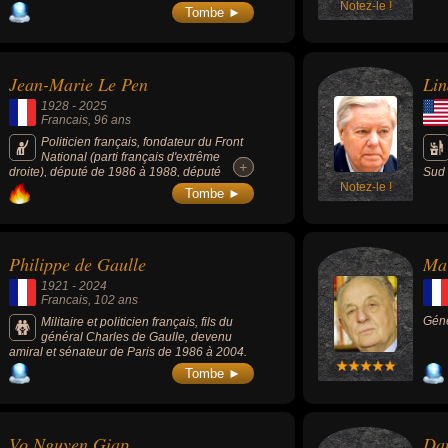
Notez-le !
Tombe ►
Jean-Marie Le Pen
Li
1928
-
2025
Francais
, 96 ans
Politicien français, fondateur du Front
National (parti français d'extrême
+
+
droite), député de 1986 à 1988, député
Sud 
européen de 2004 à 2019 et candidat au
Notez-le !
Cham
Tombe ►
second tout des élections présidentielles
célè
françaises en 2002 contre Jacques Chirac.
pend
Accusé de nombreuses fois de racisme et
comm
d’antisémitisme, il est jugé plusieurs fois
prôn
Philippe de Gaulle
Mar
pour apologie de crime de guerre,
indé
contestation de crimes contre l'humanité,
l'Uk
1921
-
2024
provocation à la haine, à la discrimination et
son 
Francais
, 102 ans
à la violence raciale, injures publiques ou
pass
Géné
violences, il est alternativement condamné et
Dona
Militaire et politicien français, fils du
relaxé.
de c
général Charles de Gaulle, devenu
l'an
amiral et sénateur de Paris de 1986 à 2004.
dans
Tombe ►
cons
supr
Vo Nguyen Giap
Dan