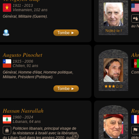
1911
-
2013
Vietnamien
, 102 ans
Général, Militaire (Guerre).
au N
Notez-le !
000 
Tombe ►
appa
proc
pend
prix
Augusto Pinochet
Ah
1915
-
2006
Chilien
, 91 ans
Général, Homme d'état, Homme politique,
Comm
Militaire, Président (Politique).
Tombe ►
Hassan Nasrallah
Rog
1960
-
2024
Libanais
, 64 ans
Politicien libanais, principal visage de
la résistance à Israël avec la libération
+
+
du Liban-Sud dans les années 2000, guide
défe