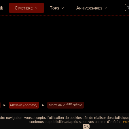
Cimetière
Tops
Anniversaires
ème
►
Militaire (homme)
►
Morts au 21
siècle
tre navigation, vous acceptez l'utilisation de cookies afin de réaliser des statistiq
contenus ou publicités adaptés selon vos centres d'intérêts.
En s
OK