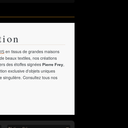
tion
en tissus de grandes maisons
IS
de beaux textiles, nos créations
vers des étoffes signées
,
Pierre Frey
tion exclusive d'objets uniques
e singulière. Consultez tous nos