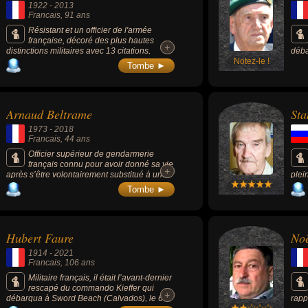
1922
-
2013
Francais
, 91 ans
Résistant et un officier de l'armée
française, décoré des plus hautes
+
+
distinctions militaires avec 13 citations,
déba
commandant par intérim du 1er régiment
Notez-le !
Seco
Tombe ►
étranger de parachutistes, prend part au
putsch des généraux (avril 1961), condamné
à 10 ans de réclusion criminelle puis
réhabilité dans ses droits (1978), reçoit la
Arnaud Beltrame
Sta
grand-croix de la Légion d'honneur (2011).
1973
-
2018
Francais
, 44 ans
Officier supérieur de gendarmerie
français connu pour avoir donné sa vie
+
+
après s’être volontairement substitué à une
plei
otage au cours de l’attaque terroriste du 23
décl
Tombe ►
mars 2018 au magasin Super U de Trèbes
sovi
(Aude, France) .
tirs
s'ag
rais
Hubert Faure
Noë
l'in
1914
-
2021
Francais
, 106 ans
Militaire français, il était l’avant-dernier
rescapé du commando Kieffer qui
+
+
débarqua à Sword Beach (Calvados), le 6
rapp