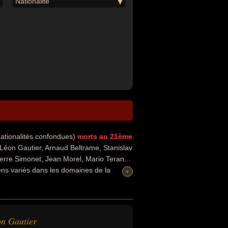
Nationalité
nationalités confondues)
morts au 21ème
éon Gautier, Arnaud Beltrame, Stanislav
ierre Simonet, Jean Morel, Mario Teran...
ens variés dans les domaines de la
+
+
ice, du meurtre, du terrorisme, de
ant, doyen, recordman, capitaine,
leurs morts, ils peuvent avoir été
n Gautier