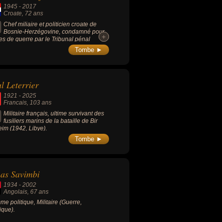
1945
-
2017
Croate
, 72 ans
Chef miliaire et politicien croate de
Bosnie-Herzégovine, condamné pour
+
+
es de guerre par le Tribunal pénal
rnational pour l'ex-Yougoslavie, mort
Tombe ►
s avoir bu une fiole de "poison" au
nt de l'énoncé de sa condamnation.
l Leterrier
1921
-
2025
Francais
, 103 ans
Militaire français, ultime survivant des
fusiliers marins de la bataille de Bir
im (1942, Libye).
Tombe ►
as Savimbi
1934
-
2002
Angolais
, 67 ans
e politique, Militaire (Guerre,
tique).