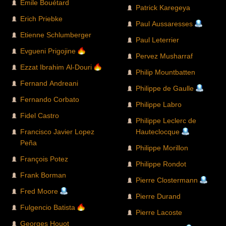
Emile Bouétard
Patrick Karegeya
Erich Priebke
Paul Aussaresses
Etienne Schlumberger
Paul Leterrier
Evgueni Prigojine
Pervez Musharraf
Ezzat Ibrahim Al-Douri
Philip Mountbatten
Fernand Andreani
Philippe de Gaulle
Fernando Corbato
Philippe Labro
Fidel Castro
Philippe Leclerc de
Francisco Javier Lopez
Hauteclocque
Peña
Philippe Morillon
François Potez
Philippe Rondot
Frank Borman
Pierre Clostermann
Fred Moore
Pierre Durand
Fulgencio Batista
Pierre Lacoste
Georges Houot