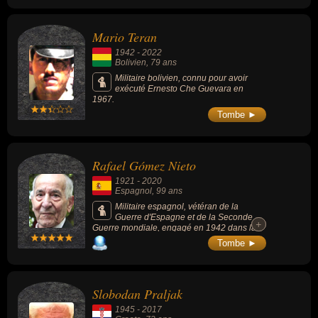
normandes lors du Jour J, le 6 juin 1944.
Mario Teran
1942
-
2022
Bolivien
, 79 ans
Militaire bolivien, connu pour avoir
exécuté Ernesto Che Guevara en
1967.
Tombe ►
Rafael Gómez Nieto
1921
-
2020
Espagnol
, 99 ans
Militaire espagnol, vétéran de la
Guerre d'Espagne et de la Seconde
+
+
Guerre mondiale, engagé en 1942 dans la
deuxième division blindée du général
Tombe ►
Leclerc, il a été avec ses compagnons de la
9e compagnie, le premier à entrer dans
Paris, le 25 août 1944.
Slobodan Praljak
1945
-
2017