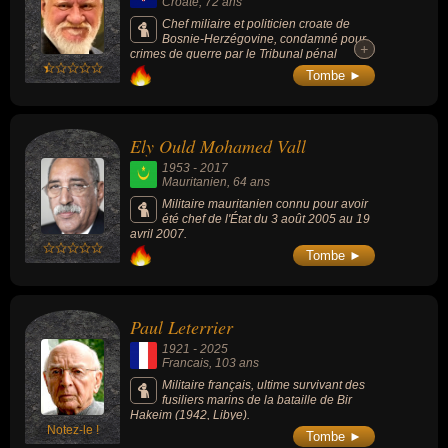
Croate
, 72 ans
Chef miliaire et politicien croate de
Bosnie-Herzégovine, condamné pour
+
+
crimes de guerre par le Tribunal pénal
international pour l'ex-Yougoslavie, mort
Tombe ►
après avoir bu une fiole de "poison" au
moment de l'énoncé de sa condamnation.
Ely Ould Mohamed Vall
1953
-
2017
Mauritanien
, 64 ans
Militaire mauritanien connu pour avoir
été chef de l'État du 3 août 2005 au 19
avril 2007.
Tombe ►
Paul Leterrier
1921
-
2025
Francais
, 103 ans
Militaire français, ultime survivant des
fusiliers marins de la bataille de Bir
Hakeim (1942, Libye).
Notez-le !
Tombe ►