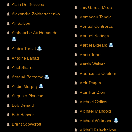
Alain De Boissieu
Luis García Meza
Alexandre Zakhartchenko
Mamadou Tandja
Ali Saibou
Manuel Contreras
Amirouche Aït Hamouda
Manuel Noriega
Marcel Bigeard
André Turcat
Mario Teran
Antoine Lahad
Martin Walser
Ariel Sharon
Maurice Le Coutour
Arnaud Beltrame
Meir Dagan
Audie Murphy
Meir Har-Zion
Augusto Pinochet
Michael Collins
Bob Denard
Michael Mangold
Bob Hoover
Michael Wittmann
Brent Scowcroft
Mikhaïl Kalachnikov