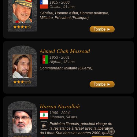
1915
-
2006
Chilien
, 91 ans
Général, Homme d'état, Homme politique,
Militaire, Président (Politique).
Tombe ►
Ahmed Chah Massoud
1953
-
2001
Afghan
, 48 ans
Commandant, Militaire (Guerre).
Tombe ►
Hassan Nasrallah
1960
-
2024
Libanais
, 64 ans
Politicien libanais, principal visage de
la résistance à Israël avec la libération
+
+
du Liban-Sud dans les années 2000, guide