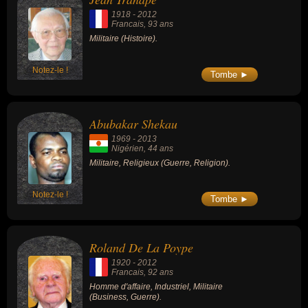
1918
-
2012
Francais
, 93 ans
Militaire (Histoire).
Notez-le !
Tombe ►
Abubakar Shekau
1969
-
2013
Nigérien
, 44 ans
Militaire, Religieux (Guerre, Religion).
Notez-le !
Tombe ►
Roland De La Poype
1920
-
2012
Francais
, 92 ans
Homme d'affaire, Industriel, Militaire
(Business, Guerre).