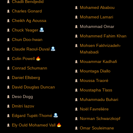
Chadli Bendjedid
Mohamed Ababou
Charles Gonard
Mohamed Lamari
Cheikh Ag Aoussa
Mohammad Omar
Chuck Yeager
Mohammed Fahim Khan
Chun Doo-hwan
Mohsen Fakhrizadeh-
Claude Raoul-Duval
Mahabadi
Colin Powell
Mouammar Kadhafi
Conrad Schumann
Mountaga Diallo
Daniel Ellsberg
Moussa Traoré
David Douglas Duncan
Moustapha Tlass
Deso Dogg
Muhammadu Buhari
Dmitri Iazov
Noël Favrelière
Edgard Tupët-Thomé
Norman Schwarzkopf
Ely Ould Mohamed Vall
Omar Souleimane