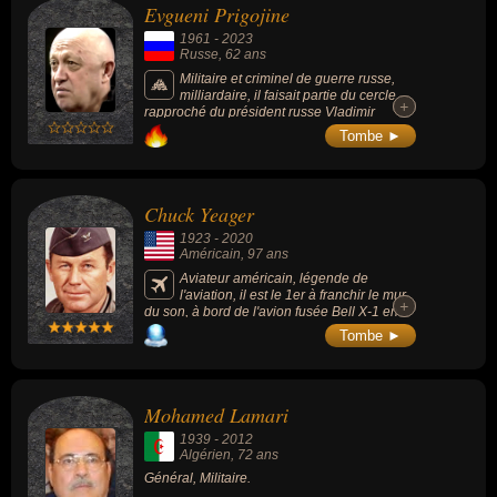
Evgueni Prigojine
1961
-
2023
Russe
, 62 ans
Militaire et criminel de guerre russe,
milliardaire, il faisait partie du cercle
+
+
rapproché du président russe Vladimir
Poutine. Cofondateur de la société militaire
Tombe ►
privée nommée « Groupe Wagner » et de l'«
Internet Research Agency » (officine de
propagande russe), durant la guerre en
Ukraine il lance ses troupes en juin 2023
Chuck Yeager
dans une rébellion contre l'État russe avant
d'y renoncer.
1923
-
2020
Américain
, 97 ans
Aviateur américain, légende de
l'aviation, il est le 1er à franchir le mur
+
+
du son, à bord de l'avion fusée Bell X-1 en
1947.
Tombe ►
Mohamed Lamari
1939
-
2012
Algérien
, 72 ans
Général, Militaire.