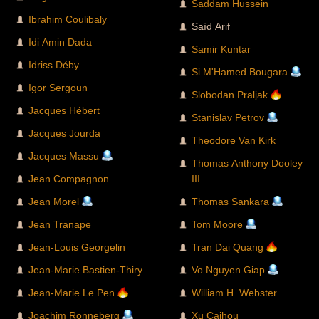
Saddam Hussein
Ibrahim Coulibaly
Saïd Arif
Idi Amin Dada
Samir Kuntar
Idriss Déby
Si M'Hamed Bougara
Igor Sergoun
Slobodan Praljak
Jacques Hébert
Stanislav Petrov
Jacques Jourda
Theodore Van Kirk
Jacques Massu
Thomas Anthony Dooley
Jean Compagnon
III
Jean Morel
Thomas Sankara
Jean Tranape
Tom Moore
Jean-Louis Georgelin
Tran Dai Quang
Jean-Marie Bastien-Thiry
Vo Nguyen Giap
Jean-Marie Le Pen
William H. Webster
Joachim Ronneberg
Xu Caihou