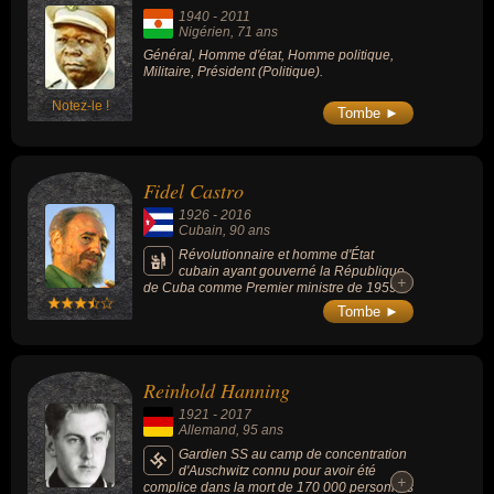
1940
-
2011
Nigérien
, 71 ans
Général, Homme d'état, Homme politique,
Militaire, Président (Politique).
Notez-le !
Tombe ►
Fidel Castro
1926
-
2016
Cubain
, 90 ans
Révolutionnaire et homme d'État
cubain ayant gouverné la République
+
+
de Cuba comme Premier ministre de 1959 à
1976 et comme président de 1976 à 2008. Il
Tombe ►
fut l'un des principaux dirigeants de la
Révolution cubaine qui renversa le régime
dictatorial du général Fulgencio Batista. Lui
et son frère le lieutenant Raúl Castro et le
Reinhold Hanning
docteur Ernesto Guevara (dit « le Che ») ont
donné à la révolution, officiellement
1921
-
2017
nationaliste au départ, une orientation
Allemand
, 95 ans
marxiste-léniniste au début des années
1960, au moment de son affrontement avec
Gardien SS au camp de concentration
les administrations américaines de l'époque.
d'Auschwitz connu pour avoir été
+
+
Le pays se rapprocha alors de l'URSS. À la
complice dans la mort de 170 000 personnes