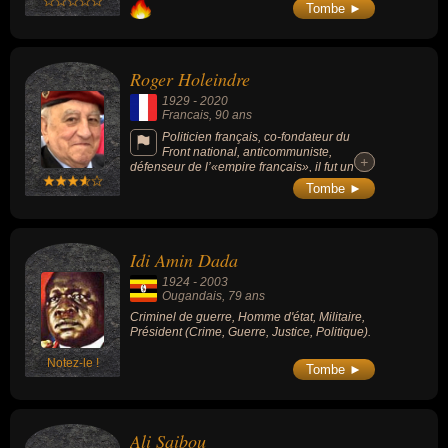
religieux du Hezbollah (mouvement politique
Tombe ►
islamiste chiite libanais), il fut l'un des
dirigeants du Liban, assassiné par Israël par
une frappe en 2024.
Roger Holeindre
1929
-
2020
Francais
, 90 ans
Politicien français, co-fondateur du
Front national, anticommuniste,
+
+
défenseur de l’«empire français», il fut un
fidèle compagnon de route de Jean-Marie Le
Tombe ►
Pen.
Idi Amin Dada
1924
-
2003
Ougandais
, 79 ans
Criminel de guerre, Homme d'état, Militaire,
Président (Crime, Guerre, Justice, Politique).
Notez-le !
Tombe ►
Ali Saibou