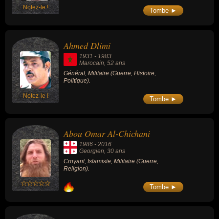
Notez-le !
Tombe ►
Ahmed Dlimi
1931
-
1983
Marocain
, 52 ans
Général, Militaire (Guerre, Histoire,
Politique).
Notez-le !
Tombe ►
Abou Omar Al-Chichani
1986
-
2016
Georgien
, 30 ans
Croyant, Islamiste, Militaire (Guerre,
Religion).
Tombe ►