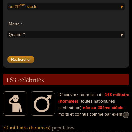
ème
au 20
siècle
Morte :
Quand ?
163 célébrités
Découvrez notre liste de
163
militaire
(hommes)
(toutes nationalités
confondues)
nés au 20ème siècle
morts et connus comme par exemple
+
+
: Hélie De Saint Marc, Léon Gautier, Audie Murphy, Arnaud
50 militaire (hommes)
populaires
Beltrame, Conrad Schumann, Stanislav Petrov, Hubert Faure, Noël