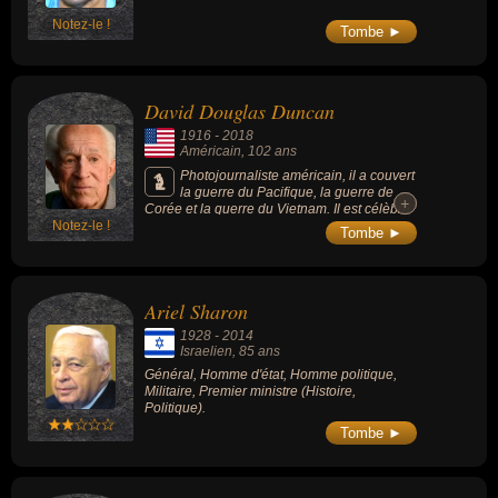
Notez-le !
Tombe ►
David Douglas Duncan
1916
-
2018
Américain
, 102 ans
Photojournaliste américain, il a couvert
la guerre du Pacifique, la guerre de
+
+
Corée et la guerre du Vietnam. Il est célèbre
Notez-le !
par ailleurs pour ses reportages sur Pablo
Tombe ►
Picasso, Martin Gray et Henri Cartier-
Bresson.
Ariel Sharon
1928
-
2014
Israelien
, 85 ans
Général, Homme d'état, Homme politique,
Militaire, Premier ministre (Histoire,
Politique).
Tombe ►