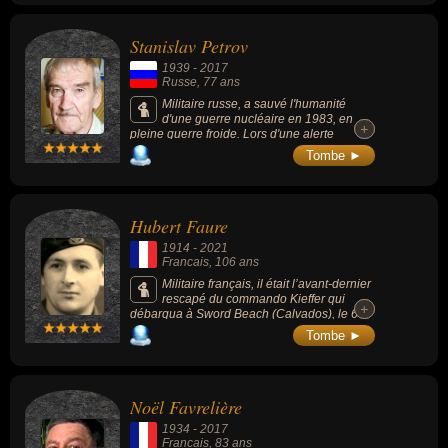
jeune photographe, Peter Leibing, qui publia
le cliché du soldat au moment où il saute
Stanislav Petrov
par-dessus le Mur de Berlin.
1939
-
2017
Russe
, 77 ans
Militaire russe, a sauvé l'humanité
d'une guerre nucléaire en 1983, en
+
+
pleine guerre froide. Lors d'une alerte
déclenchée par les satellites de surveillance
Tombe ►
soviétiques, il n'a pas riposté contre les faux
tirs de missiles américains, persuadé qu'il
s'agissait d'une erreur du système. Pour des
raisons de secrets militaire et politique,
Hubert Faure
l'incident ne fut rendu public qu'en 1998.
1914
-
2021
Francais
, 106 ans
Militaire français, il était l’avant-dernier
rescapé du commando Kieffer qui
+
+
débarqua à Sword Beach (Calvados), le 6
juin 1944 (faisant de Léon Gautier, habitant
Tombe ►
de Ouistreham, le dernier de ces 177
Français débarqués en Normandie).
Noël Favrelière
1934
-
2017
Francais
, 83 ans