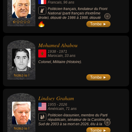
Francais
, 96 ans
Politicien français, fondateur du Front
National (parti français d'extrême
+
+
droite), député de 1986 à 1988, député
européen de 2004 à 2019 et candidat au
Tombe ►
second tout des élections présidentielles
françaises en 2002 contre Jacques Chirac.
Accusé de nombreuses fois de racisme et
d’antisémitisme, il est jugé plusieurs fois
Mohamed Ababou
pour apologie de crime de guerre,
contestation de crimes contre l'humanité,
1938
-
1971
provocation à la haine, à la discrimination et
Marocain
, 33 ans
à la violence raciale, injures publiques ou
Colonel, Militaire (Histoire).
violences, il est alternativement condamné et
relaxé.
Notez-le !
Tombe ►
Lindsey Graham
1955
-
2026
Américain
, 71 ans
Politicien étasunien, membre du Parti
républicain, sénateur de la Caroline du
+
+
Sud de 2003 à sa mort en 2026, élu à la
Notez-le !
Chambre des représentants de 1995 à 2003,
Tombe ►