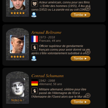
Acteur américain, connu pour ses films
: L'Enfer des hommes (1955), À feu et à
+
+
sang (1952) ou La parole est au colt (1966).
Ancien militaire, il reçut quasiment toutes les
Tombe ►
décorations militaires existantes dans
l'Armée de terre des États-Unis en plus de
distinctions françaises et belges.
Arnaud Beltrame
1973
-
2018
Francais
, 44 ans
Officier supérieur de gendarmerie
français connu pour avoir donné sa vie
+
+
après s’être volontairement substitué à une
otage au cours de l’attaque terroriste du 23
Tombe ►
mars 2018 au magasin Super U de Trèbes
(Aude, France) .
Conrad Schumann
1942
-
1998
Allemand
, 56 ans
Militaire allemand, célèbre pour être
passé de l'Allemagne de l'Est à
+
+
l'Allemagne de l'Ouest alors que le Mur de
Notez-le !
Berlin n'était qu'une barrière de fils barbelés.
Tombe ►
Il est l'un des transfuges les plus célèbres de
l'Allemagne de l'Est rendu célèbre par le