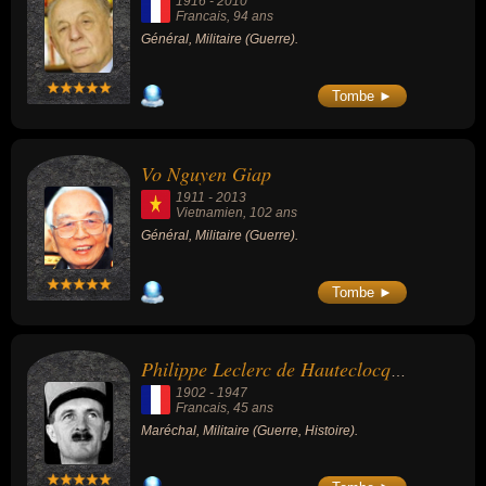
1916
-
2010
Francais
, 94 ans
Général, Militaire (Guerre).
Tombe ►
Vo Nguyen Giap
1911
-
2013
Vietnamien
, 102 ans
Général, Militaire (Guerre).
Tombe ►
Philippe Leclerc de Hauteclocque
1902
-
1947
Francais
, 45 ans
Maréchal, Militaire (Guerre, Histoire).