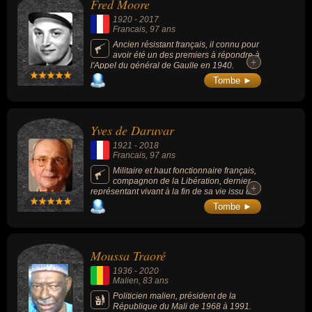
Fred Moore
1920
-
2017
Francais
, 97 ans
Ancien résistant français, il connu pour
avoir été un des premiers à répondre à
+
+
l'Appel du général de Gaulle en 1940.
Compagnon de la Libération, il fut député de
Tombe ►
la Somme (de 1958 à 1962) et dernier
chancelier de l'ordre de la Libération (de
2011 à 2012). Il ne reste plus que 10
Compagnons de la Libération au moment de
Yves de Daruvar
sa mort.
1921
-
2018
Francais
, 97 ans
Militaire et haut fonctionnaire français,
compagnon de la Libération, dernier
+
+
représentant vivant à la fin de sa vie issu de
2e Division blindée du général Leclerc. A sa
Tombe ►
mort, il ne reste que 5 compagnons de la
Libération encore en vie.
Moussa Traoré
1936
-
2020
Malien
, 83 ans
Politicien malien, président de la
République du Mali de 1968 à 1991.