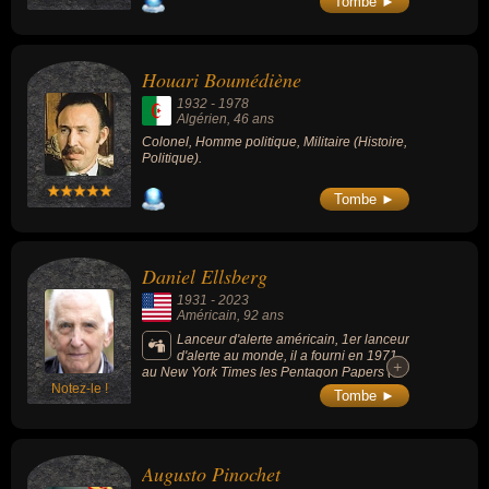
Tombe ►
Houari Boumédiène
1932
-
1978
Algérien
, 46 ans
Colonel, Homme politique, Militaire (Histoire,
Politique).
Tombe ►
Daniel Ellsberg
1931
-
2023
Américain
, 92 ans
Lanceur d'alerte américain, 1er lanceur
d'alerte au monde, il a fourni en 1971
+
+
au New York Times les Pentagon Papers (7
Notez-le !
000 pages de documentation top-secrète
Tombe ►
appartenant au Pentagone et concernant le
processus décisionnel du gouvernement
pendant la guerre du Viêt Nam). Il a reçu le
prix Nobel alternatif en 2006.
Augusto Pinochet