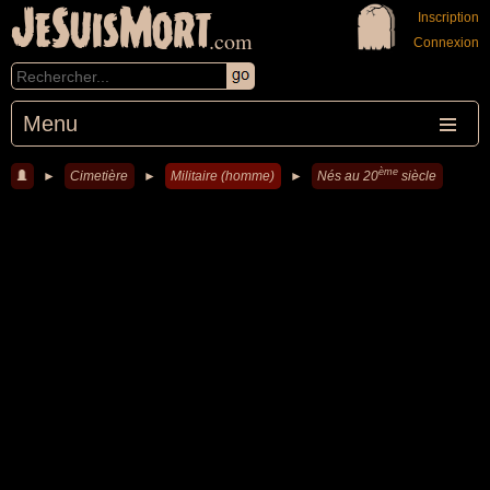
JeSuisMort
Inscription
.com
Connexion
Menu
ème
►
Cimetière
►
Militaire (homme)
►
Nés au 20
siècle