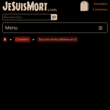
JeSuisMort
Inscription
.com
Connexion
Menu
►
Cimetière
►
Tous les morts célèbres en E