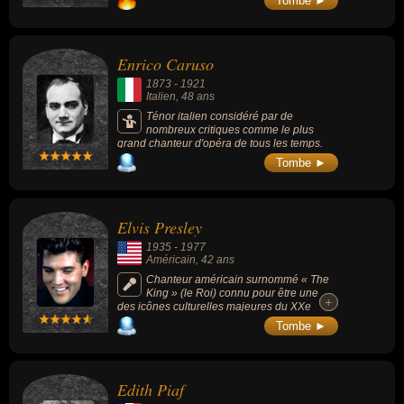
Tombe ►
Enrico Caruso
1873
-
1921
Italien
, 48 ans
Ténor italien considéré par de
nombreux critiques comme le plus
grand chanteur d'opéra de tous les temps.
Tombe ►
Elvis Presley
1935
-
1977
Américain
, 42 ans
Chanteur américain surnommé « The
King » (le Roi) connu pour être une
+
+
des icônes culturelles majeures du XXe
siècle et l'un des musiciens les plus célèbres
Tombe ►
et les plus influents du XXe siècle. Il a
contribué à populariser le genre naissant du
rockabilly (mélange énergique de musique
country et de rhythm and blues) et s'est
Edith Piaf
illustré dans de nombreux genres (country,
blues, pop, rock, gospel). Son talent de