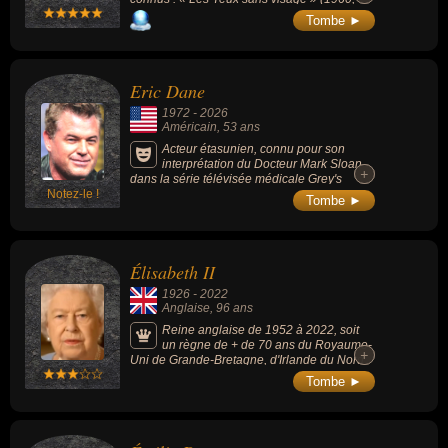
horreur), « La Voie lactée » (1969, drame), «
Tombe ►
L'Heure d'été » (2008, drame) ou « Holy
Motors » (2012, drame).
Eric Dane
1972
-
2026
Américain
, 53 ans
Acteur étasunien, connu pour son
interprétation du Docteur Mark Sloan
+
+
dans la série télévisée médicale Grey's
Notez-le !
Anatomy (2006-2012).
Tombe ►
Élisabeth II
1926
-
2022
Anglaise
, 96 ans
Reine anglaise de 1952 à 2022, soit
un règne de + de 70 ans du Royaume-
+
+
Uni de Grande-Bretagne, d'Irlande du Nord
et du Commonwealth.
Tombe ►