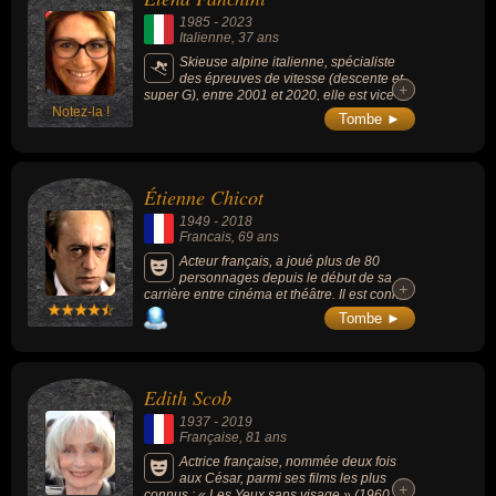
1985
-
2023
Italienne
, 37 ans
Skieuse alpine italienne, spécialiste
des épreuves de vitesse (descente et
+
+
super G), entre 2001 et 2020, elle est vice-
Notez-la !
championne du monde de descente en 2005
Tombe ►
à Bormio (Italie).
Étienne Chicot
1949
-
2018
Francais
, 69 ans
Acteur français, a joué plus de 80
personnages depuis le début de sa
+
+
carrière entre cinéma et théâtre. Il est connu
pour ses rôles dans les films « Les Portes de
Tombe ►
la gloire » (2001, avec Benoît Poelvoorde), «
Hôtel des Amériques » (1979, avec Patrick
Dewaere), « Gomez et Tavarès » (2003, avec
Titoff), « Da Vinci Code » (2006, avec Tom
Edith Scob
Hanks) ou « Case départ » (2011, avec
Fabrice Éboué) ; mais aussi pour son rôle de
1937
-
2019
Martin Blanchar dans la série « Louis La
Française
, 81 ans
Brocante » en 2004, dans « Navarro » en
2003 et de nombreuses autres séries
Actrice française, nommée deux fois
télévisées. Il fut le conjoint de Véronique
aux César, parmi ses films les plus
+
+
Samson dans les années 1980.
connus : « Les Yeux sans visage » (1960,