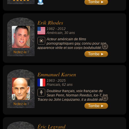
Tombe ►
Erik Rhodes
1982
-
2012
Américain
, 30 ans
Acteur américain de films
pornographiques gay, connu pour son
+
+
apparence virile et son corps bodybuildé, il a
Notez-le !
joué avec Matthew Rush dans « Heaven to
Tombe ►
Hell » (2005) et une scène avec Brent
Corrigan dans « The Velvet Mafia » (2006).
Emmanuel Karsen
1963
-
2025
Francais
, 62 ans
Doubleur français, voix française de
Sean Penn, Norman Reedus, Ice-T, Ian
+
+
Tracey ou John Leguizamo, il a doublé de
Notez-le !
nombreux personnages dans des films,
Tombe ►
séries et jeux vidéo.
Éric Legrand