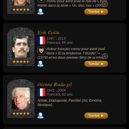
connu pour avoir joué le rôle de César
+
+
Martín dans la série « Un, dos, tres » (2002-
2005, tragi-comique / musicale, 6 saisons, 84
Tombe ►
épisodes), ex-prof de la « Star Ac » en
France (2007-2008, saison 7) et ex-candidat
de « The Voice » en France (2014).
Erik Colin
1947
-
2013
Francais
, 66 ans
Acteur français connu pour avoir joué
dans « Et la tendresse ? Bordel ! »
+
+
(1979) et les deux premier films de la trilogie
« La Septième Compagnie » (1973 et 1975).
Tombe ►
Il est connu pour être la voix française de
Patrick l'étoile de mer dans la série
d'animation « Bob l'éponge ».
étienne Roda-gil
1941
-
2004
Francais
, 62 ans
Artiste, Dialoguiste, Parolier (Art, Cinéma,
Musique).
Tombe ►