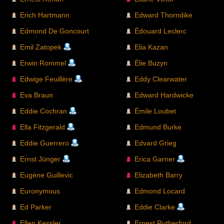
Erich Hartmann
Edward Thorndike
Edmond De Goncourt
Édouard Leclerc
Emil Zatopek
Elia Kazan
Erwin Rommel
Élie Buzyn
Edwige Feuillère
Eddy Clearwater
Eva Braun
Edward Hardwicke
Eddie Cochran
Émile Loubet
Ella Fitzgerald
Edmund Burke
Eddie Guerrero
Edvard Grieg
Ernst Jünger
Erica Garner
Eugène Guillevic
Elizabeth Barry
Euronymous
Edmond Locard
Ed Parker
Eddie Clarke
Ellen Kessler
Ernest Rutherford