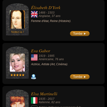
Élisabeth D'York
1466
-
1503
Anglaise
, 37 ans
Femme d'état, Reine (Histoire).
Notez-la !
Tombe ►
Eva Gabor
1919
-
1995
Américaine
, 76 ans
Actrice, Artiste (Art, Cinéma).
Tombe ►
Elsa Martinelli
1935
-
2017
Italienne
, 82 ans