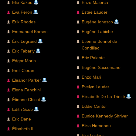
grande majorité des athlètes de haut niveau,
Elie Kakou
Enzo Maiorca
ou en pratiquant régulièrement un
entraînement en hypoventilation, Zátopek
Eva Peron
Estée Lauder
possédait un style de course atypique,
grimaçant et exprimant beaucoup de
Erik Rhodes
Eugène Ionesco
souffrance lorsqu'il courait. Il est intronisé au
Panthéon de l'athlétisme de l'IAAF en 2012.
Emmanuel Karsen
Eugène Labiche
Éric Legrand
Etienne Bonnot de
Condillac
Éric Tabarly
Eric Palante
Edgar Morin
Eugène Saccomano
Emil Cioran
Enzo Mari
Eleanor Parker
Evelyn Lauder
Elena Fanchini
Elisabeth De La Trinité
Étienne Chicot
Eddie Cantor
Edith Scob
Eunice Kennedy Shriver
Eric Dane
Elisa Hamonou
Élisabeth II
Eloi Leclerc