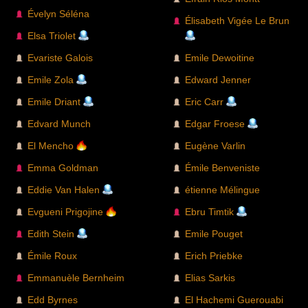
Évelyn Séléna
Élisabeth Vigée Le Brun
Elsa Triolet
Evariste Galois
Emile Dewoitine
Emile Zola
Edward Jenner
Emile Driant
Eric Carr
Edvard Munch
Edgar Froese
El Mencho
Eugène Varlin
Emma Goldman
Émile Benveniste
Eddie Van Halen
étienne Mélingue
Evgueni Prigojine
Ebru Timtik
Edith Stein
Emile Pouget
Émile Roux
Erich Priebke
Emmanuèle Bernheim
Elias Sarkis
Edd Byrnes
El Hachemi Guerouabi