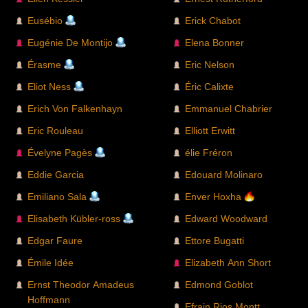
Eusébio
Erick Chabot
Eugénie De Montijo
Elena Bonner
Érasme
Eric Nelson
Eliot Ness
Éric Calixte
Erich Von Falkenhayn
Emmanuel Chabrier
Eric Rouleau
Elliott Erwitt
Évelyne Pagès
élie Fréron
Eddie Garcia
Edouard Molinaro
Emiliano Sala
Enver Hoxha
Elisabeth Kübler-ross
Edward Woodward
Edgar Faure
Ettore Bugatti
Émile Idée
Elizabeth Ann Short
Ernst Theodor Amadeus
Edmond Goblot
Hoffmann
Efrain Rios Montt