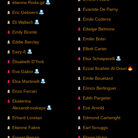
étienne Roda-gil
Evariste De Parny
Eric Geboers
Emile Coderre
Eli Wallach
Edwige Belmore
Emily Brontë
Emilio Botin
Eddie Barclay
Elliott Carter
Eazy-E
Elsa Schiaparelli
Élisabeth D'York
Ezzat Ibrahim Al-Douri
Eva Gabor
Emile Bouétard
Elsa Martinelli
Enrico Berlinguer
Enzo Ferrari
Edith Pargeter
Ekaterina
Alexandrovskaya
Eve Arnold
Erhard Loretan
Edmond Cartwright
Etienne Fabre
Earl Scruggs
Ernest Renan
Eliane Victor