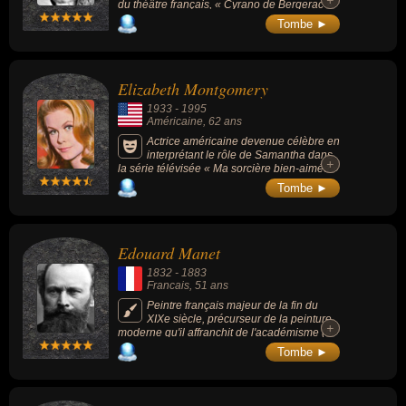
+
+
du théâtre français, « Cyrano de Bergerac »
(1897), époux de la poétesse Rosemonde
Tombe ►
Gérard et père de l'écrivain, biologiste et
académicien français Jean Rostand.
Elizabeth Montgomery
1933
-
1995
Américaine
, 62 ans
Actrice américaine devenue célèbre en
interprétant le rôle de Samantha dans
+
+
la série télévisée « Ma sorcière bien-aimée »
(Bewitched, 1964-1972, 8 saisons, 254
Tombe ►
épisodes).
Edouard Manet
1832
-
1883
Francais
, 51 ans
Peintre français majeur de la fin du
XIXe siècle, précurseur de la peinture
+
+
moderne qu'il affranchit de l'académisme (à
tort considéré comme l'un des pères de
Tombe ►
l'impressionnisme duquel il se différencie par
une facture soucieuse du réel qui n'utilise
pas, ou peu, les nouvelles techniques de la
couleur et le traitement particulier de la