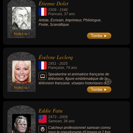
Étienne Dolet
lumière). Ses peintures les plus célèbres
sont « Le Déjeuner sur l'herbe » (1862) ou «
1509
-
1546
Olympia » (1863).
Francais
, 37 ans
Artiste, Écrivain, Imprimeur, Philologue,
Poète, Scientifique.
Notez-le !
Tombe ►
Évelyne Leclerq
1951
-
2025
Française
, 74 ans
Speakerine et animatrice française de
télévision, figure emblématique de la
+
+
télévision française, visages historiques de
Notez-la !
la chaîne TF1, célèbre pour avoir en
Tombe ►
coanimer le célèbre jeu matrimonial
"Tournez manège !" (1985-1993) et d'avoir
été la speakerine pour la 1ère chaîne
française dès son lancement en 1975.
Eddie Fatu
1973
-
2009
Samoan
, 36 ans
Catcheur professionnel samoan connu
sous le pseudonyme d'Umaga et 2 fois