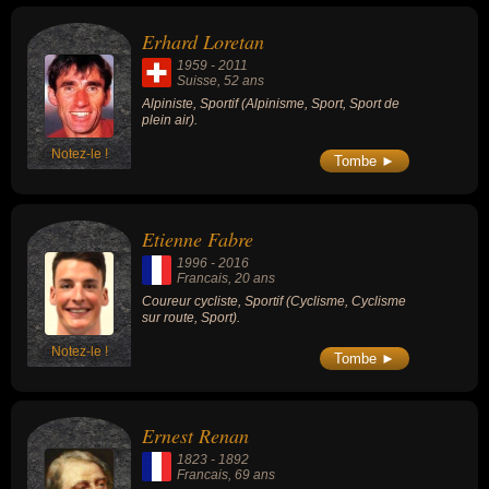
Erhard Loretan
1959
-
2011
Suisse
, 52 ans
Alpiniste, Sportif (Alpinisme, Sport, Sport de
plein air).
Notez-le !
Tombe ►
Etienne Fabre
1996
-
2016
Francais
, 20 ans
Coureur cycliste, Sportif (Cyclisme, Cyclisme
sur route, Sport).
Notez-le !
Tombe ►
Ernest Renan
1823
-
1892
Francais
, 69 ans