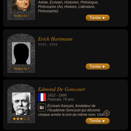
Artiste, Écrivain, Historien, Philologue,
Philosophe (Art, Histoire, Littérature,
Philosophie).
Notez-le !
Tombe ►
Erich Hartmann
???? - ????
Tombe ►
Notez-le !
Edmond De Goncourt
1822
-
1896
Francais
, 74 ans
Écrivain français, fondateur de
l'Académie Goncourt qui décerne
+
+
chaque année le prix du même nom. Une
partie de son œuvre fut écrite en
Tombe ►
collaboration avec son frère, Jules de
Goncourt. Les ouvrages des frères Goncourt