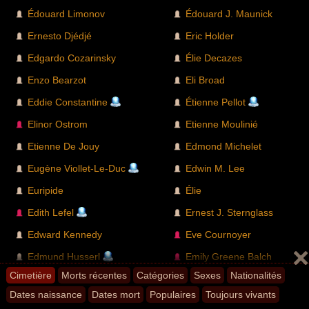
Édouard Limonov
Édouard J. Maunick
Ernesto Djédjé
Eric Holder
Edgardo Cozarinsky
Élie Decazes
Enzo Bearzot
Eli Broad
Eddie Constantine
Étienne Pellot
Elinor Ostrom
Etienne Moulinié
Etienne De Jouy
Edmond Michelet
Eugène Viollet-Le-Duc
Edwin M. Lee
Euripide
Élie
Edith Lefel
Ernest J. Sternglass
Edward Kennedy
Eve Cournoyer
Edmund Husserl
Emily Greene Balch
Cimetière
Morts récentes
Catégories
Sexes
Nationalités
Ennio Morricone
Ettore Spalletti
Dates naissance
Dates mort
Populaires
Toujours vivants
Edgar Poe
Édouard Rod