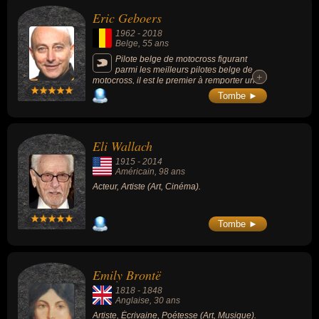
Eric Geboers
1962
-
2018
Belge
, 55 ans
Pilote belge de motocross figurant
parmi les meilleurs pilotes belge de
+
+
motocross, il est le premier à remporter une
couronne mondiale dans chacune des
Tombe ►
cylindrées 125, 250 et 500, et devient «
Mister 875 » (la somme de 125, 250 et 500).
Eli Wallach
1915
-
2014
Américain
, 98 ans
Acteur, Artiste (Art, Cinéma).
Tombe ►
Emily Brontë
1818
-
1848
Anglaise
, 30 ans
Artiste, Écrivaine, Poétesse (Art, Musique).