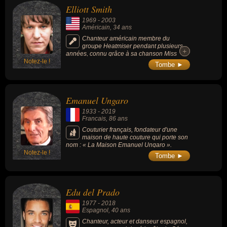
Elliott Smith
1969
-
2003
Américain
, 34 ans
Chanteur américain membre du
groupe Heatmiser pendant plusieurs
+
+
années, connu grâce à sa chanson Miss
Notez-le !
Misery écrite pour le film Will Hunting,
Tombe ►
nommée en 1998 aux Oscar du cinéma dans
la catégorie « Meilleure chanson originale ».
Emanuel Ungaro
1933
-
2019
Francais
, 86 ans
Couturier français, fondateur d'une
maison de haute couture qui porte son
nom : « La Maison Emanuel Ungaro ».
Notez-le !
Tombe ►
Edu del Prado
1977
-
2018
Espagnol
, 40 ans
Chanteur, acteur et danseur espagnol,