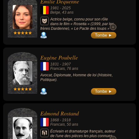
Émilie Dequenne
1981
-
2025
Belge
, 43 ans
Actrice belge, connu pour son rôle
dans le film « Rosetta » (1999, par les
+
+
frères Dardenne), « Le Pacte des loups »
(2001), « Une femme de ménage » (2002,
Tombe ►
avec Jean-Pierre Bacri), « La Fille du RER »
(2009), « À perdre la raison » (2012), « Pas
son genre » (2014), « Chez nous » et « Les
Hommes du feu » (2017). Elle reçoit le César
Eugène Poubelle
de la meilleure actrice dans un second rôle
en 2021 pour son rôle dans « Les Choses
1831
-
1907
qu'on dit, les Choses qu'on fait ».
Francais
, 76 ans
Avocat, Diplomate, Homme de loi (Histoire,
Politique).
Tombe ►
Edmond Rostand
1868
-
1918
Francais
, 50 ans
Écrivain et dramaturge français, auteur
de l'une des pièces les plus connues