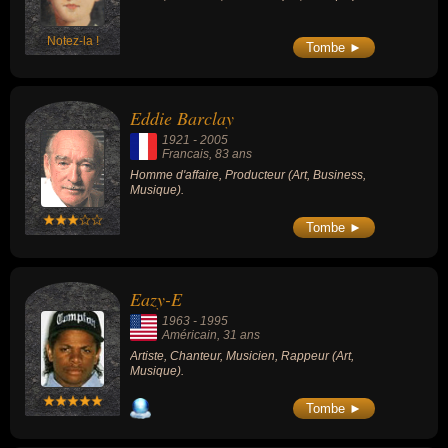
Notez-la !
Tombe ►
Eddie Barclay
1921
-
2005
Francais
, 83 ans
Homme d'affaire, Producteur (Art, Business,
Musique).
Tombe ►
Eazy-E
1963
-
1995
Américain
, 31 ans
Artiste, Chanteur, Musicien, Rappeur (Art,
Musique).
Tombe ►