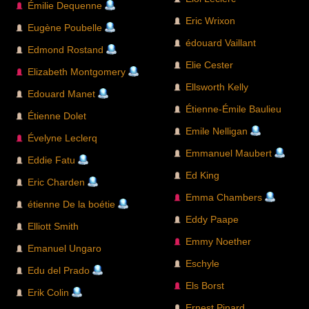
Émilie Dequenne
Eric Wrixon
Eugène Poubelle
édouard Vaillant
Edmond Rostand
Elie Cester
Elizabeth Montgomery
Ellsworth Kelly
Edouard Manet
Étienne-Émile Baulieu
Étienne Dolet
Emile Nelligan
Évelyne Leclerq
Emmanuel Maubert
Eddie Fatu
Ed King
Eric Charden
Emma Chambers
étienne De la boétie
Eddy Paape
Elliott Smith
Emmy Noether
Emanuel Ungaro
Eschyle
Edu del Prado
Els Borst
Erik Colin
Ernest Pinard