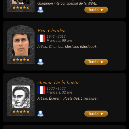
champion intercontinental de la WWE.
Tombe ►
Eric Charden
1942
-
2012
Francais
, 69 ans
Artiste, Chanteur, Musicien (Musique).
Tombe ►
étienne De la boétie
1530
-
1563
Francais
, 32 ans
Artiste, Écrivain, Poète (Art, Littérature).
Tombe ►