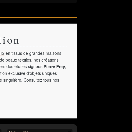
tion
en tissus de grandes maisons
IS
de beaux textiles, nos créations
vers des étoffes signées
,
Pierre Frey
tion exclusive d'objets uniques
e singulière. Consultez tous nos