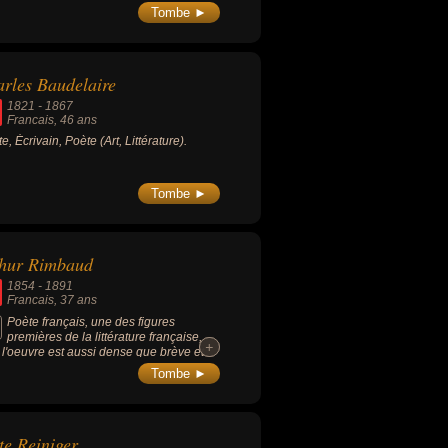
Tombe ►
rles Baudelaire
1821
-
1867
Francais
, 46 ans
te, Écrivain, Poète (Art, Littérature).
Tombe ►
thur Rimbaud
1854
-
1891
Francais
, 37 ans
Poète français, une des figures
premières de la littérature française,
+
+
 l'oeuvre est aussi dense que brève et
 la précocité de son génie et sa vie
Tombe ►
tureuse (notamment avec Paul
aine) contribuent à forger la légende du
e. Selon lui, le poète doit être « voyant »
 absolument moderne ». Il est connu pour
te Reiniger
poèmes comme « Le Bateau ivre »