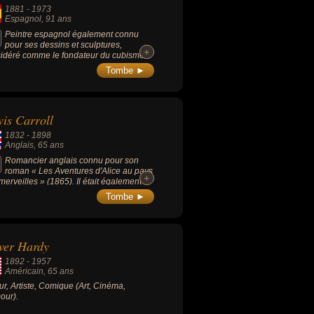
1881
-
1973
Espagnol
, 91 ans
Peintre espagnol également connu
pour ses dessins et sculptures,
+
+
idéré comme le fondateur du cubisme
c Georges Braque) et un compagnon
Tombe ►
t du surréalisme, l'un des plus importants
stes du XXe siècle, tant par ses apports
niques et formels que par ses prises de
tions politiques. Il a produit près de 50
is Carroll
œuvres dont 1 885 tableaux, 1 228
ptures, 2 880 céramiques, 7 089 dessins,
1832
-
1898
tapisseries, 150 carnets de croquis et 30
Anglais
, 65 ans
estampes (gravures, lithographies, etc.).
Romancier anglais connu pour son
roman « Les Aventures d'Alice au pays
+
+
merveilles » (1865). Il était également
ographe et mathématicien.
Tombe ►
ver Hardy
1892
-
1957
Américain
, 65 ans
ur, Artiste, Comique (Art, Cinéma,
our).