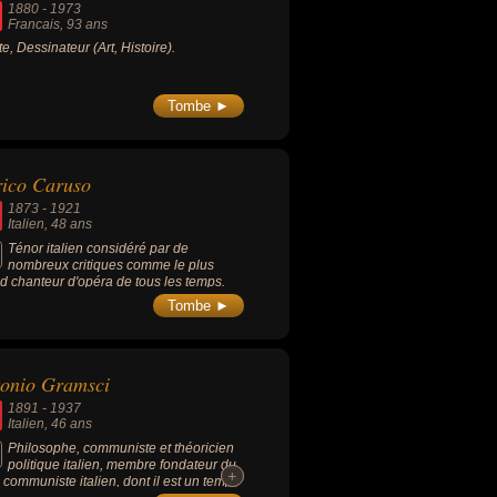
1880
-
1973
in par exemple.
Francais
, 93 ans
te, Dessinateur (Art, Histoire).
Tombe ►
ico Caruso
1873
-
1921
Italien
, 48 ans
Ténor italien considéré par de
nombreux critiques comme le plus
d chanteur d'opéra de tous les temps.
Tombe ►
onio Gramsci
1891
-
1937
Italien
, 46 ans
Philosophe, communiste et théoricien
politique italien, membre fondateur du
+
+
i communiste italien, dont il est un temps