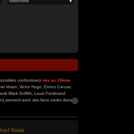
Nationalité
tionalités confondues)
nés au 19ème
l Voisin, Victor Hugo, Enrico Caruso,
vid Wark Griffith, Louis-Ferdinand
n) peuvent avoir des liens variés dans
+
+
e, de la politique de gauche, de la
la science. Ces célébrités peuvent
iste, poète, romancier, sénateur,
ouvrages philosophiques, auteur
riel Voisin
ique. En ce qui concerne leurs