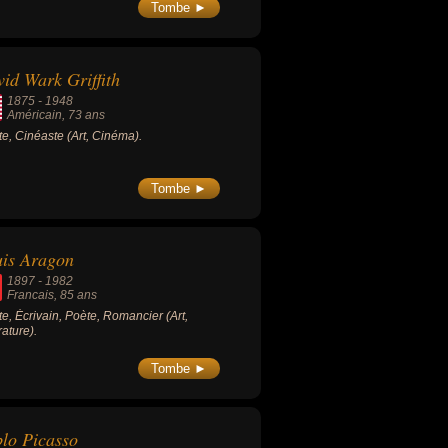
 tête, il est emprisonné par le régime
Tombe ►
olinien de 1926 à sa mort. Il a
loppé une théorie de l'hégémonie
relle.
id Wark Griffith
1875
-
1948
Américain
, 73 ans
ste, Cinéaste (Art, Cinéma).
Tombe ►
is Aragon
1897
-
1982
Francais
, 85 ans
ste, Écrivain, Poète, Romancier (Art,
rature).
Tombe ►
lo Picasso