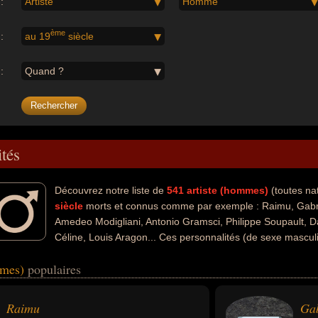
:
Artiste
Homme
ème
:
au 19
siècle
:
Quand ?
ités
Découvrez notre liste de
541
artiste (hommes)
(toutes na
siècle
morts et connus comme par exemple : Raimu, Gabrie
Amedeo Modigliani, Antonio Gramsci, Philippe Soupault, Da
Céline, Louis Aragon... Ces personnalités (de sexe masculi
art, du cinéma, du théâtre, de l'histoire, de la littérature, de la politiqu
mmes)
populaires
culpture, de l'extrême gauche, de la philosophie, de la médecine ou de 
té acteur, dessinateur, écrivain, homme d'état, homme politique, human
r classique, chanteur d'opéra, musicien, peintre, sculpteur, auteur d'
Raimu
Gab
ques, communiste, philosophe, cinéaste, essayiste, médecin ou scientif