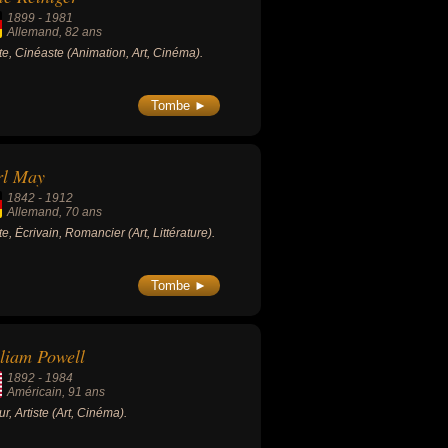
1), « Une saison en enfer » (1873), «
1899
-
1981
minations » (1872-1875) ou « Voyelles »
Allemand
, 82 ans
1) qui comptent parmi les plus célèbres
ste, Cinéaste (Animation, Art, Cinéma).
a poésie française.
Tombe ►
rl May
1842
-
1912
Allemand
, 70 ans
ste, Écrivain, Romancier (Art, Littérature).
Tombe ►
liam Powell
1892
-
1984
Américain
, 91 ans
ur, Artiste (Art, Cinéma).