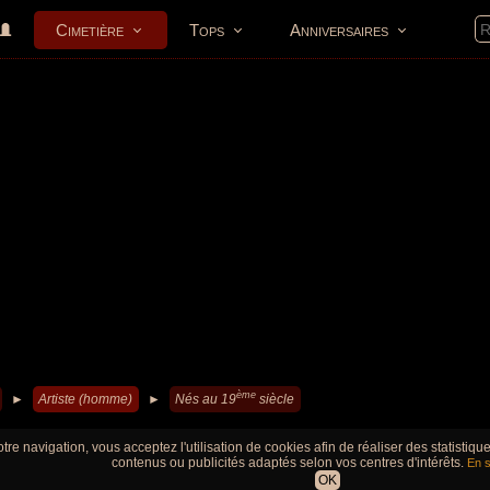
Cimetière
Tops
Anniversaires
ème
►
Artiste (homme)
►
Nés au 19
siècle
tre navigation, vous acceptez l'utilisation de cookies afin de réaliser des statistiq
contenus ou publicités adaptés selon vos centres d'intérêts.
En s
OK