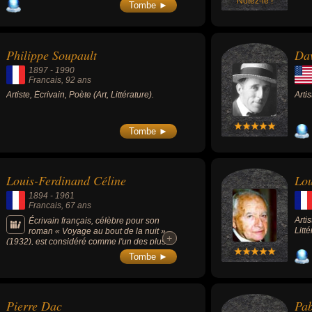
demeurent emblématiques de l'art moderne
Notez-le !
à la
Tombe ►
de cette époque : « Nu couché » (1917),
muss
«Gypsy Woman with Baby » (1919) ou «
déve
Jeanne Hébuterne au grand chapeau »
cultu
(1918).
Philippe Soupault
Dav
1897
-
1990
Francais
, 92 ans
Artiste, Écrivain, Poète (Art, Littérature).
Arti
Tombe ►
Louis-Ferdinand Céline
Lou
1894
-
1961
Francais
, 67 ans
Arti
Écrivain français, célèbre pour son
Litté
roman « Voyage au bout de la nuit »
+
+
(1932), est considéré comme l'un des plus
grands novateurs de la littérature française
Tombe ►
du XX siècle, introduisant un style elliptique
personnel et très travaillé, qui emprunte à
l'argot et tend à s'approcher de l'émotion
immédiate du langage parlé. Il est aussi
Pierre Dac
Pab
connu pour son antisémitisme et son