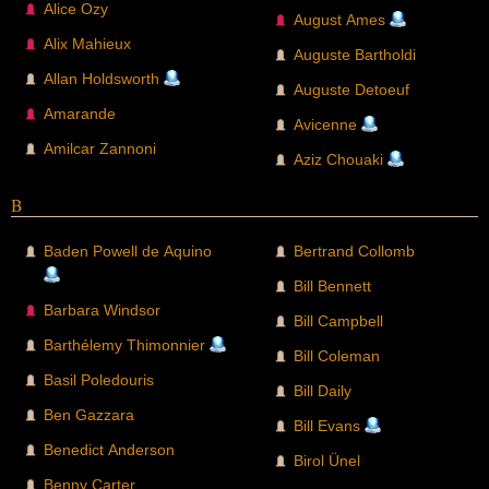
Alice Ozy
August Ames
Alix Mahieux
Auguste Bartholdi
Allan Holdsworth
Auguste Detoeuf
Amarande
Avicenne
Amilcar Zannoni
Aziz Chouaki
B
Baden Powell de Aquino
Bertrand Collomb
Bill Bennett
Barbara Windsor
Bill Campbell
Barthélemy Thimonnier
Bill Coleman
Basil Poledouris
Bill Daily
Ben Gazzara
Bill Evans
Benedict Anderson
Birol Ünel
Benny Carter