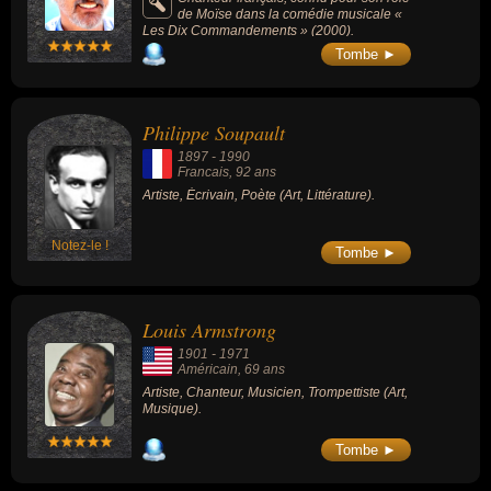
de Moïse dans la comédie musicale «
Les Dix Commandements » (2000).
Tombe ►
Philippe Soupault
1897
-
1990
Francais
, 92 ans
Artiste, Écrivain, Poète (Art, Littérature).
Notez-le !
Tombe ►
Louis Armstrong
1901
-
1971
Américain
, 69 ans
Artiste, Chanteur, Musicien, Trompettiste (Art,
Musique).
Tombe ►