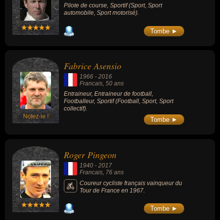
Pilote de course, Sportif (Sport, Sport
automobile, Sport motorisé).
Tombe ►
Fabrice Asensio
1966
-
2016
Francais
, 50 ans
Entraineur, Entraineur de football,
Footballeur, Sportif (Football, Sport, Sport
collectif).
Notez-le !
Tombe ►
Roger Pingeon
1940
-
2017
Francais
, 76 ans
Coureur cycliste français vainqueur du
Tour de France en 1967.
Tombe ►