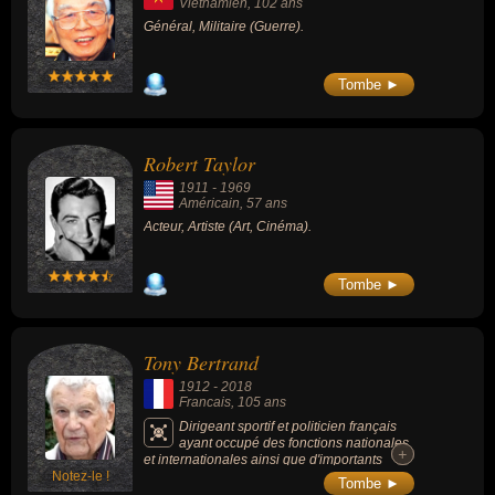
Vietnamien
, 102 ans
(464 000 exemplaires vendus).
Général, Militaire (Guerre).
Tombe ►
Robert Taylor
1911
-
1969
Américain
, 57 ans
Acteur, Artiste (Art, Cinéma).
Tombe ►
Tony Bertrand
1912
-
2018
Francais
, 105 ans
Dirigeant sportif et politicien français
ayant occupé des fonctions nationales
+
+
et internationales ainsi que d'importants
Notez-le !
mandats locaux dans la région lyonnaise.
Tombe ►
Ancien adjoint aux Sports de la ville de Lyon