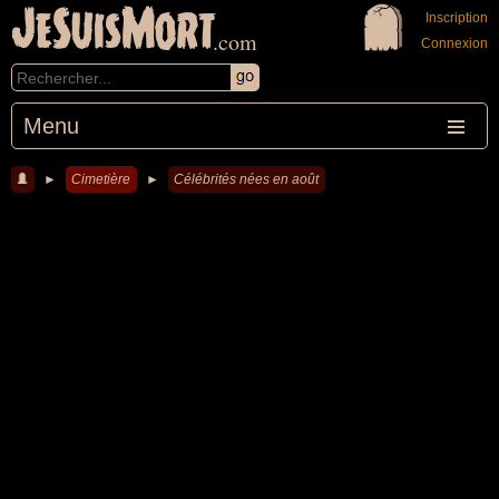
JeSuisMort
Inscription
.com
Connexion
Menu
►
Cimetière
►
Célébrités nées en août