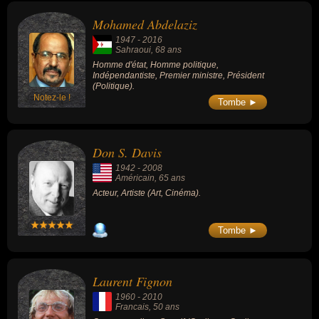
Mohamed Abdelaziz
1947
-
2016
Sahraoui
, 68 ans
Homme d'état, Homme politique,
Indépendantiste, Premier ministre, Président
(Politique).
Notez-le !
Tombe ►
Don S. Davis
1942
-
2008
Américain
, 65 ans
Acteur, Artiste (Art, Cinéma).
Tombe ►
Laurent Fignon
1960
-
2010
Francais
, 50 ans