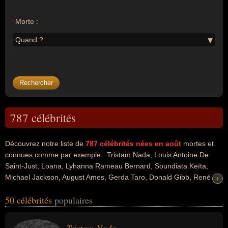
Morte :
Quand ?
787 célébrités
Découvrez notre liste de
787
célébrités nées en août
mortes et
connues comme par exemple : Tristam Nada, Louis Antoine De
Saint-Just, Loana, Lyhanna Rameau Bernard, Soundiata Keïta,
Michael Jackson, August Ames, Gerda Taro, Donald Gibb, René
+
+
Goscinny... Ces personnalités peuvent avoir des liens variés dans
50 célébrités
populaires
les domaines de l'art, de la musique, de la peinture, de la pop, de
l'histoire, de la politique, de la mode, people, de la télévision, de
l'agression, de l'agression sexuelle, de l'assassinat, de l'homicide,