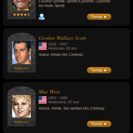
Coureur cycliste, Sportif (Cyclisme, Cyclisme
sur route, Sport).
Tombe ►
Gordon Wallace Scott
1926
-
2007
Américain
, 80 ans
Acteur, Artiste (Art, Cinéma).
Notez-le !
Tombe ►
Mae West
1893
-
1980
Américaine
, 87 ans
Actrice, Artiste, Sex symbol (Art, Cinéma).
Notez-la !
Tombe ►