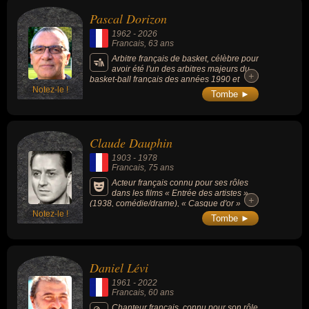
des godillots forge vite son statut de « héros
Pascal Dorizon
légendaire » et de « juste ».
1962
-
2026
Francais
, 63 ans
Arbitre français de basket, célèbre pour
avoir été l'un des arbitres majeurs du
+
+
basket-ball français des années 1990 et
Notez-le !
2000, officiant au plus haut niveau de la
Tombe ►
Ligue Nationale de Basket, a obtenu le statut
d'arbitre international FIBA, l'amenant à
diriger des rencontres prestigieuses en
Euroligue ainsi que lors de l'EuroBasket
Claude Dauphin
2001, a siégé au Syndicat National des
Arbitres de Basket-Ball.
1903
-
1978
Francais
, 75 ans
Acteur français connu pour ses rôles
dans les films « Entrée des artistes »
+
+
(1938, comédie/drame), « Casque d'or »
Notez-le !
(1952, drame, avec Simone Signoret), «
Tombe ►
Paris brûle-t-il ? » (1966, histoire, avec Jean-
Paul Belmondo) ou « La Vie devant soi »
(1975, avec Simone Signoret).
Daniel Lévi
1961
-
2022
Francais
, 60 ans
Chanteur français, connu pour son rôle