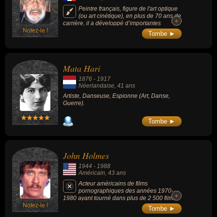
Peintre français, figure de l'art optique
(ou art cinétique), en plus de 70 ans de
+
+
carrière, il a développé d’importantes
Notez-le !
recherches sur la couleur et ses oeuvres
Tombe ►
sont exposées dans les plus grands musées
du monde.
Mata Hari
1876
-
1917
Néerlandaise
, 41 ans
Artiste, Danseuse, Espionne (Art, Danse,
Guerre).
Tombe ►
John Holmes
1944
-
1988
Américain
, 43 ans
Acteur américains de films
pornographiques des années 1970-
+
+
1980 ayant tourné dans plus de 2 500 films
Notez-le !
et surtout connu pour la taille de son pénis
Tombe ►
(25 à 28 cm), considéré comme étant le plus