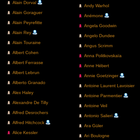
Alain Dorval
Andy Warhol
Alain Goraguer
Anémone
Alain Peyrefitte
Angela Goodwin
Alain Rey
Angelo Dundee
Alain Touraine
Angus Scrimm
Albert Cohen
Anna Politkovskaïa
Albert Ferrasse
Anne Hébert
Albert Lebrun
Annie Goetzinger
Alberto Granado
Antoine Laurent Lavoisier
Alex Haley
Antoine Parmentier
Alexandre De Tilly
Antoine Veil
Alfred Desrochers
Antonio Salieri
Alfred Hitchcock
Ara Güler
Alice Kessler
Ari Boulogne