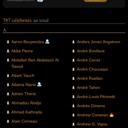
janvier 1793 sur la place de la Révolution à
Paris, quelques mois avant sa femme Marie-
Antoinette. Réformateur prudent, parfois
hésitant, il tente de conduire avec ses
ministres successifs des réformes à la
787 célébrités
au total
monarchie. Il rétablit les parlements, réforme
le droit des personnes (abolition de la
A
torture, abolition du servage dans le
domaine royal, abolition du péage corporel
des juifs d'Alsace, édit de tolérance des
Aaron Boupendza
Anders Jonas Angstrom
protestants) mais bute sur les réformes de la
fiscalité et les finances du Royaume dont son
Abbé Pierre
André Boniface
projet d'instaurer un impôt direct égalitaire.
Abdallah Ben Abdelaziz Al
André Carrel
Saoud
André Chouraqui
Adam Yauch
André Ruellan
Adama Niane
André Tahon
Adrien Thério
André-Louis Périnetti
Ahmadou Ahidjo
Andrés Gimeno
Ahmed Kathrada
Andrew Cunanan
Alain Corneau
Andrew G. Vajna