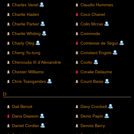
Charles Vanel
Claudio Hummes
Charlie Haden
Coco Chanel
Charlie Parker
Colin Mcrae
Charlie Whiting
Commode
Charly Oleg
Comtesse de Ségur
Cheng Yu-tung
Constant Engels
Chenouda III d'Alexandrie
Coolio
Chester Williams
Coralie Delaume
Chris Tsangarides
Count Basie
D
Dali Benoit
Davy Crockett
Dana Dawson
Denis Papin
Daniel Cordier
Dennis Berry