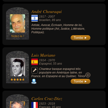
André Chouraqui
1917
-
2007
Israelien
, 89 ans
Artiste, Avocat, Écrivain, Homme de loi,
Homme politique (Art, Justice, Littérature,
Politique).
Notez-le !
Tombe ►
Luis Mariano
1914
-
1970
Espagnol
, 55 ans
Chanteur basque espagnol très
populaire en Amérique latine, en
+
+
France, en Espagne et au Québec. Ténor
d'opérette , il devient célèbre grâce à « La
Tombe ►
Belle de Cadix » ou « Le Chanteur de
Mexico ».
Carlos Cruz-Diez
1923
-
2019
Francais
, 95 ans