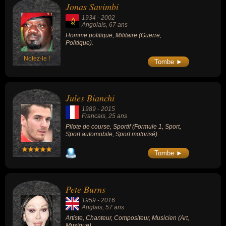
Jonas Savimbi
1934
-
2002
Angolais
, 67 ans
Homme politique, Militaire (Guerre,
Politique).
Notez-le !
Tombe ►
Jules Bianchi
1989
-
2015
Francais
, 25 ans
Pilote de course, Sportif (Formule 1, Sport,
Sport automobile, Sport motorisé).
Tombe ►
Pete Burns
1959
-
2016
Anglais
, 57 ans
Artiste, Chanteur, Compositeur, Musicien (Art,
Musique).