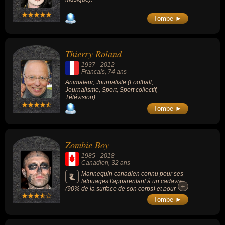
Tombe ►
Thierry Roland
1937
-
2012
Francais
, 74 ans
Animateur, Journaliste (Football,
Journalisme, Sport, Sport collectif,
Télévision).
Tombe ►
Zombie Boy
1985
-
2018
Canadien
, 32 ans
Mannequin canadien connu pour ses
tatouages l'apparentant à un cadavre
+
+
(90% de la surface de son corps) et pour
avoir participé à une campagne de publicité
Tombe ►
impressionnante qui le métamorphosait.