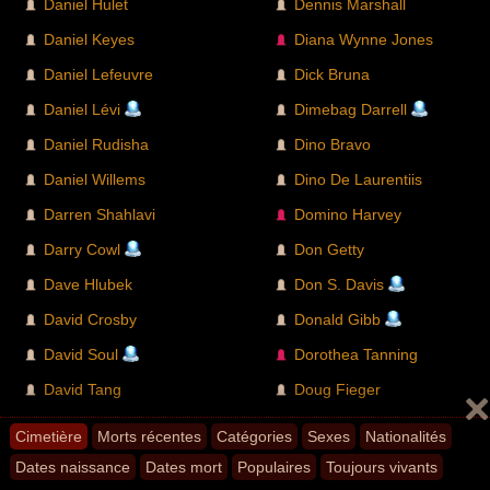
Daniel Hulet
Dennis Marshall
Daniel Keyes
Diana Wynne Jones
Daniel Lefeuvre
Dick Bruna
Daniel Lévi
Dimebag Darrell
Daniel Rudisha
Dino Bravo
Daniel Willems
Dino De Laurentiis
Darren Shahlavi
Domino Harvey
Darry Cowl
Don Getty
Dave Hlubek
Don S. Davis
David Crosby
Donald Gibb
David Soul
Dorothea Tanning
David Tang
Doug Fieger
Davide Rebellin
Cimetière
Morts récentes
Catégories
Sexes
Nationalités
Dates naissance
Dates mort
Populaires
Toujours vivants
E