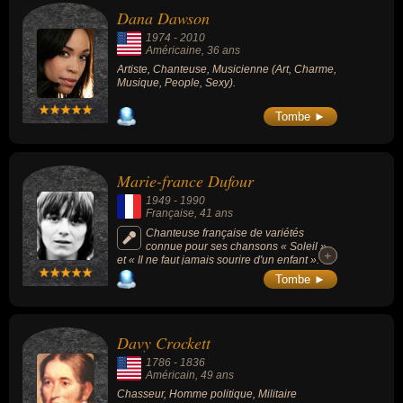
Dana Dawson
1974
-
2010
Américaine
, 36 ans
Artiste, Chanteuse, Musicienne (Art, Charme,
Musique, People, Sexy).
Tombe ►
Marie-france Dufour
1949
-
1990
Française
, 41 ans
Chanteuse française de variétés
connue pour ses chansons « Soleil »
+
+
et « Il ne faut jamais sourire d'un enfant ».
Elle représentera Monaco au Concours
Tombe ►
Eurovision 1973 avec la chanson « Un train
qui part » et se classera 9 sur 17.
Davy Crockett
1786
-
1836
Américain
, 49 ans
Chasseur, Homme politique, Militaire